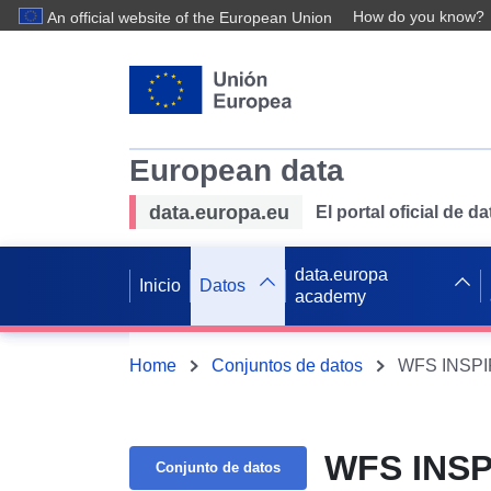
How do you know?
An official website of the European Union
European data
data.europa.eu
El portal oficial de 
data.europa
Inicio
Datos
academy
Home
Conjuntos de datos
WFS INSPIR
WFS INSP
Conjunto de datos