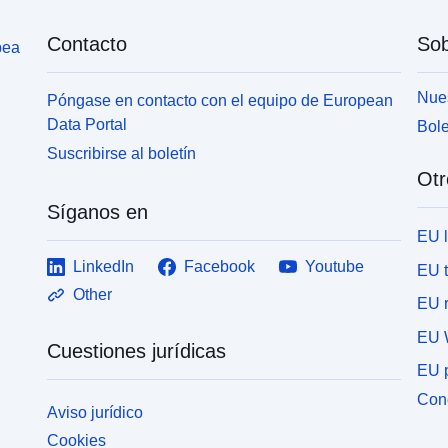
Contacto
Sob
pea
Nues
Póngase en contacto con el equipo de European
Data Portal
Bole
Suscribirse al boletín
Otr
Síganos en
EU 
LinkedIn
Facebook
Youtube
EU 
Other
EU r
EU 
Cuestiones jurídicas
EU p
Cone
Aviso jurídico
Cookies