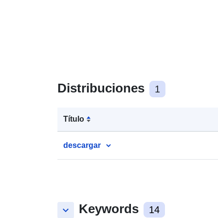
Distribuciones
1
Título
descargar
Keywords
keyboard_arrow_down
14