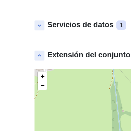
Servicios de datos
keyboard_arrow_down
1
Extensión del conjunto
keyboard_arrow_up
+
−