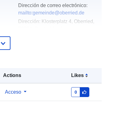
Dirección de correo electrónico:
mailto:gemeinde@oberried.de
Dirección:
Klosterplatz 4, Oberried,
79254, Deutschland
URL:
http://www.oberried.de
Añadido a data.europa.eu:
21
February 2026
Actualizado en data.europa.eu:
01
Actions
Likes
August 2026
Acceso
0
Coordenadas:
[ [ 7.9571538,
47.9314548 ], [ 7.9588896,
47.9314548 ], [ 7.9588896,
47.9299753 ], [ 7.9571538,
47.9299753 ], [ 7.9571538,
47.9314548 ] ]