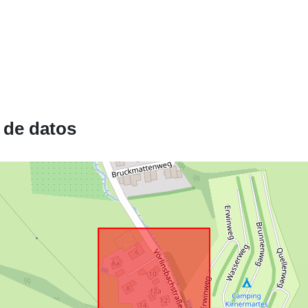
Conforme a:
uriRef:
 de datos