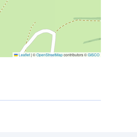
Leaflet
|
©
OpenStreetMap
contributors ©
GISCO