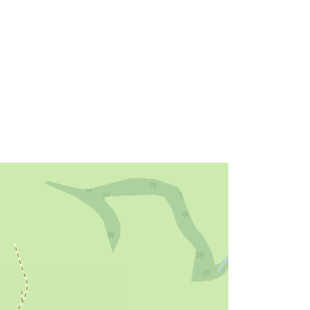
Tipo:
Polygon
Recurso:
http://data.europa.eu/eli/reg/2009/97
6
http://data.europa.eu/88u/dataset/ba
81427d-628c-4258-8621-
eec8a1332dc1