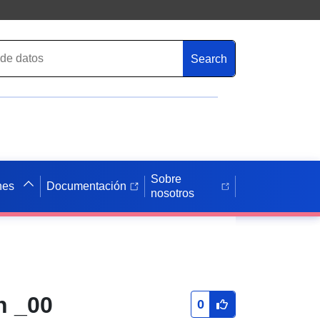
Search
Sobre
nes
Documentación
nosotros
h _00
0