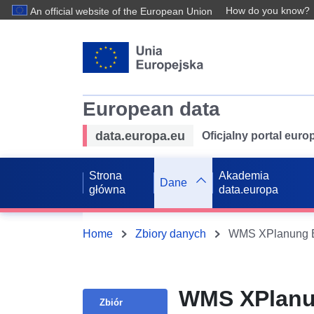
How do you know?
An official website of the European Union
European data
data.europa.eu
Oficjalny portal eur
Strona
Akademia
Dane
główna
data.europa
Home
Zbiory danych
WMS XPlanung BP
WMS XPlanu
Zbiór