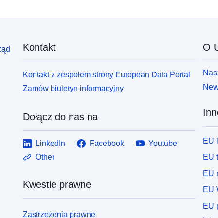
Kontakt
O U
ząd
Nasz
Kontakt z zespołem strony European Data Portal
News
Zamów biuletyn informacyjny
Inn
Dołącz do nas na
EU 
LinkedIn
Facebook
Youtube
EU 
Other
EU r
Kwestie prawne
EU 
EU p
Zastrzeżenia prawne