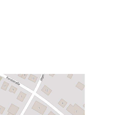
48.5883302 ], [ 9.1791255,
48.5883302 ], [ 9.1791255,
48.5886875 ] ]
Typ:
Polygon
Zasób:
http://data.europa.eu/eli/reg/2009/97
6
http://data.europa.eu/88u/dataset/ba
ab0d0a-046c-4d28-8908-
ff40f4ab3f35