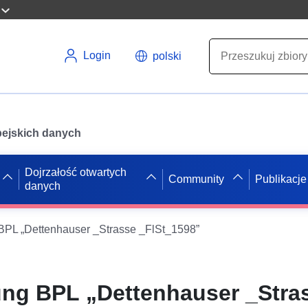
Login
polski
opejskich danych
Dojrzałość otwartych
Community
Publikacje
danych
L „Dettenhauser _Strasse _FlSt_1598”
ng BPL „Dettenhauser _Stra