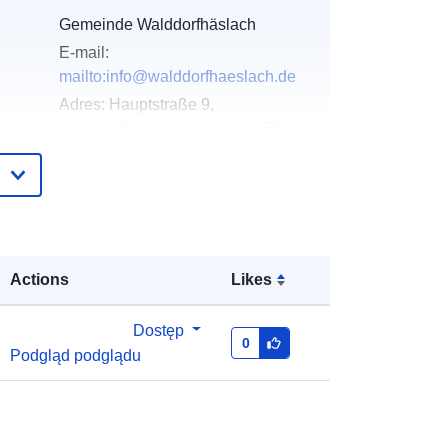
Gemeinde Walddorfhäslach
E-mail:
mailto:info@walddorfhaeslach.de
Adres:
Hauptstraße 9,
Walddorfhäslach (Walddorf), 72141,
Deutschland
URL:
http://www.walddorfhaeslach.com
gu:
Dodany do data.europa.eu:
21
Actions
Likes
February 2026
Zaktualizowano dane.europa.eu:
01
Dostęp
August 2026
0
Podgląd podglądu
:
Współrzędne:
[ [ 9.1791255,
48.5886875 ], [ 9.1796129,
48.5886875 ], [ 9.1796129,