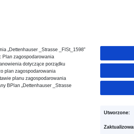
a „Dettenhauser _Strasse _FlSt_1598”
s: Plan zagospodarowania
tanowienia dotyczące porządku
zo plan zagospodarowania
stawie planu zagospodarowania
any BPlan „Dettenhauser _Strasse
Utworzone:
Zaktualizowa