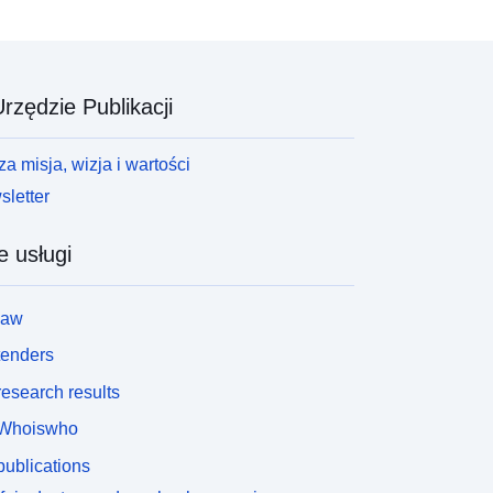
rzędzie Publikacji
a misja, wizja i wartości
letter
e usługi
law
tenders
esearch results
Whoiswho
ublications