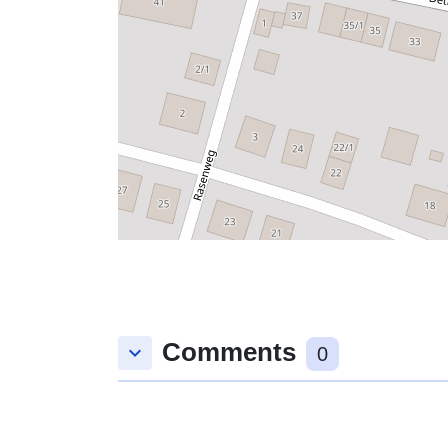
Comments
keyboard_arrow_down
0