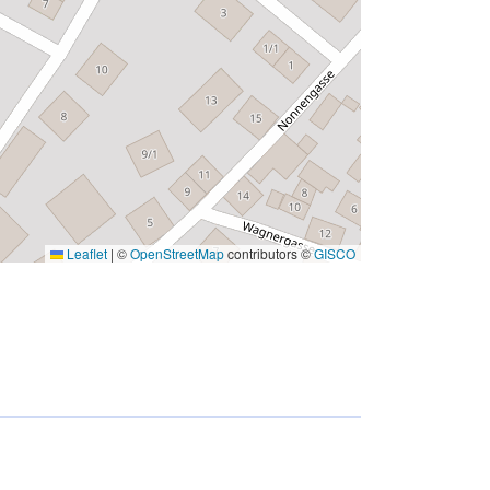
Leaflet
|
©
OpenStreetMap
contributors ©
GISCO