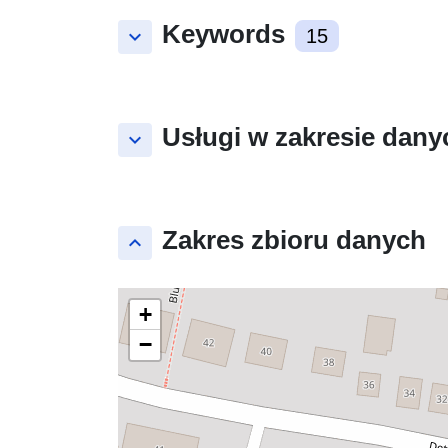
Keywords
keyboard_arrow_down
15
Usługi w zakresie dany
keyboard_arrow_down
Zakres zbioru danych
keyboard_arrow_up
+
−