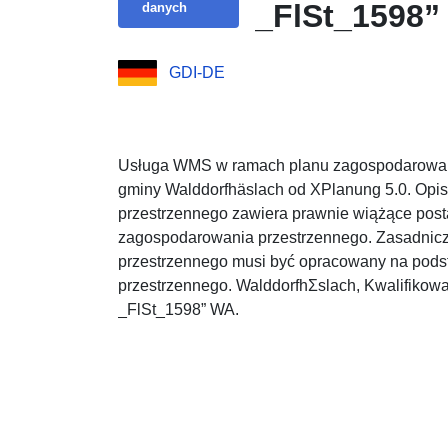
_FlSt_1598”
danych
GDI-DE
Usługa WMS w ramach planu zagospodarowani
gminy Walddorfhäslach od XPlanung 5.0. Opi
przestrzennego zawiera prawnie wiążące pos
zagospodarowania przestrzennego. Zasadnic
przestrzennego musi być opracowany na pod
przestrzennego. WalddorfhΣslach, Kwalifikow
_FlSt_1598” WA.