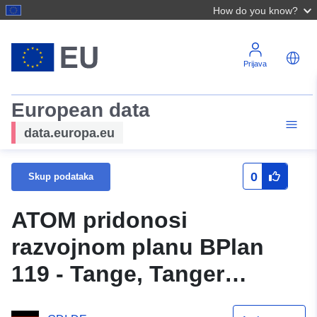
How do you know?
Prijava
European data
data.europa.eu
0
Skup podataka
ATOM pridonosi
razvojnom planu BPlan
119 - Tange, Tanger
Hauptstraße (podrijetlo)