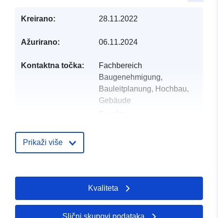
Kreirano:
28.11.2022
Ažurirano:
06.11.2024
Kontaktna točka:
Fachbereich
Baugenehmigung,
Bauleitplanung, Hochbau,
Gebäude
E-pošta:
mailto:gemeinde@apen.de
Adresa:
Hauptstraße 200,
Prikaži više
Apen, 26889, Deutschland
URL:
http://www.apen.de
Kvaliteta
Kataloški
Dodano u data.europa.eu:
21 Febr
registar:
2026
Ažurirano na temelju podataka.eu
Slični skupovi podataka