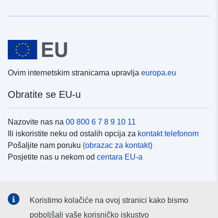
Ovim internetskim stranicama upravlja
europa.eu
Obratite se EU-u
Nazovite nas na
00 800 6 7 8 9 10 11
Ili iskoristite neku od ostalih opcija za
kontakt telefonom
Pošaljite nam poruku
(obrazac za kontakt)
Posjetite nas u nekom od
centara EU-a
Društvene mreže
Koristimo kolačiće na ovoj stranici kako bismo
Potražite kanale EU-a na
društvenim mrežama
poboljšali vaše korisničko iskustvo