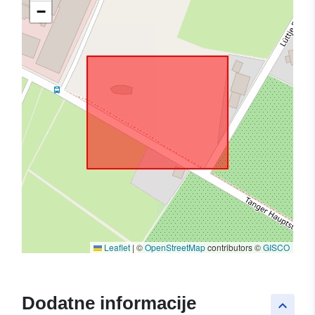
−
Leaflet
|
©
OpenStreetMap
contributors ©
GISCO
Dodatne informacije
keyboard_arrow_up