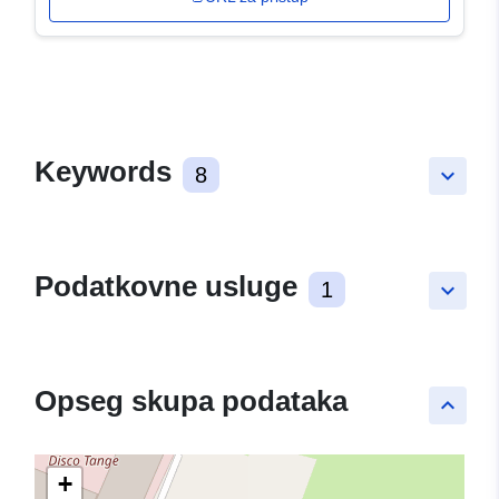
Keywords
8
keyboard_arrow_down
Podatkovne usluge
1
keyboard_arrow_down
Opseg skupa podataka
keyboard_arrow_up
+