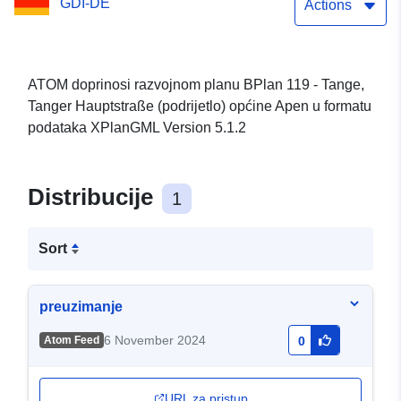
GDI-DE
općine Apen
Actions
ATOM doprinosi razvojnom planu BPlan 119 - Tange,
Tanger Hauptstraße (podrijetlo) općine Apen u formatu
podataka XPlanGML Version 5.1.2
Distribucije
1
Sort
preuzimanje
6 November 2024
Atom Feed
0
URL za pristup