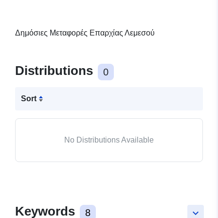
Δημόσιες Μεταφορές Επαρχίας Λεμεσού
Distributions
0
Sort
No Distributions Available
Keywords
8
keyboard_arrow_down