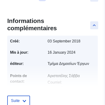
Informations
keyboard_arrow_up
complémentaires
Créé:
03 September 2018
Mis à jour:
16 January 2024
éditeur:
Τμήμα Δημοσίων Έργων
Points de
Αριστοτέλης Σάββα
contact:
Courriel:
asavva@pwd.mcw.gov.cy
Compte rendu du
Ajoutée à data.europa.eu:
06
Suite