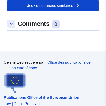
Jeux de données similaires
Comments
keyboard_arrow_down
0
Ce site web est géré par l’
Office des publications de
l’Union européenne
Publications Office of the European Union
Law | Data | Publications