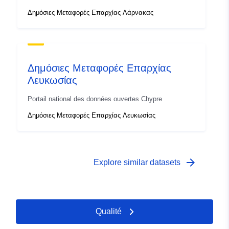
Δημόσιες Μεταφορές Επαρχίας Λάρνακας
Δημόσιες Μεταφορές Επαρχίας
Λευκωσίας
Portail national des données ouvertes Chypre
Δημόσιες Μεταφορές Επαρχίας Λευκωσίας
arrow_forward
Explore similar datasets
Qualité