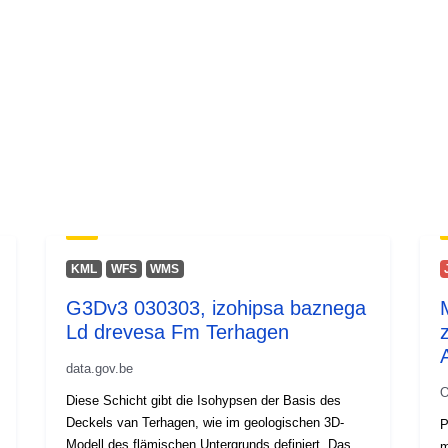
KML
WFS
WMS
G3Dv3 030303, izohipsa baznega
Ld drevesa Fm Terhagen
data.gov.be
O
Diese Schicht gibt die Isohypsen der Basis des
Deckels van Terhagen, wie im geologischen 3D-
P
Modell des flämischen Untergrunds definiert. Das
m