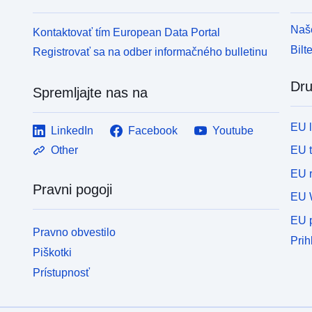
Naše
Kontaktovať tím European Data Portal
Bilt
Registrovať sa na odber informačného bulletinu
Dru
Spremljajte nas na
EU 
LinkedIn
Facebook
Youtube
EU 
Other
EU r
Pravni pogoji
EU 
EU p
Pravno obvestilo
Prih
Piškotki
Prístupnosť