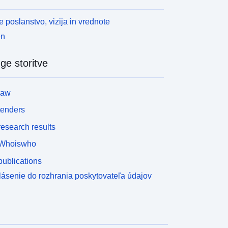
 poslanstvo, vizija in vrednote
en
ge storitve
law
tenders
esearch results
Whoiswho
ublications
lásenie do rozhrania poskytovateľa údajov