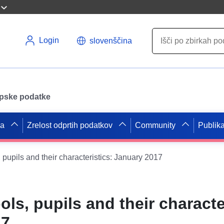
Login
slovenščina
opske podatke
pa
Zrelost odprtih podatkov
Community
Publika
 pupils and their characteristics: January 2017
ls, pupils and their characte
17