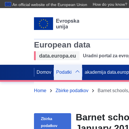
How do you know?
An official website of the European Union
European data
data.europa.eu
Uradni portal za evr
Domov
Podatki
akademija data.euro
Home
Zbirke podatkov
Barnet schools,
Barnet schoo
Zbirka
January 20
podatkov