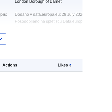
London Borough of Barnet
pis:
Dodano v data.europa.eu:
29 July 2026
Posodobljeno na spletišču Data.europa.eu:
30 July 2026
http://data.europa.eu/88u/dataset/bar
net-schools-pupils-and-their-
characteristics-january-20172
Actions
Likes