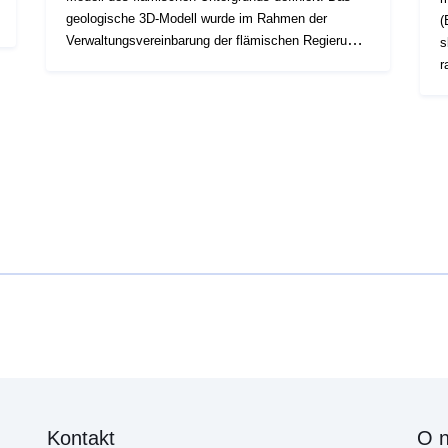
geologische 3D-Modell wurde im Rahmen der
(EPCI). 
Verwaltungsvereinbarung der flämischen Regierung
s
mit VITO unter dem Namen VLAKO im Auftrag des
r
flämischen Umweltplanungsbüros erstellt.
z
P
m
(EPCI). 
s
r
z
Kontakt
O 