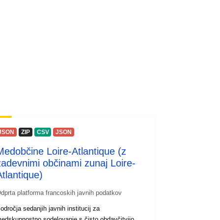
JSON
ZIP
CSV
JSON
Medobčine Loire-Atlantique (z
zadevnimi občinami zunaj Loire-
Atlantique)
dprta platforma francoskih javnih podatkov
odročja sedanjih javnih institucij za
edskupnostno sodelovanje s čisto obdavčitvijo