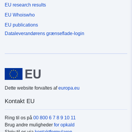
EU research results
EU Whoiswho
EU publications
Dataleverandørens grænseflade-login
Dette website forvaltes af
europa.eu
Kontakt EU
Ring til os på
00 800 6 7 8 9 10 11
Brug andre muligheder
for opkald
Skriv til os via
kontaktformularen