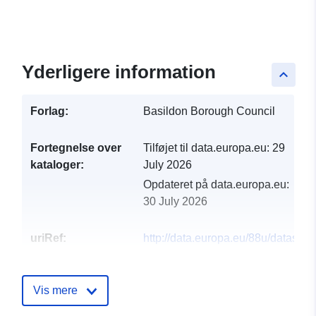
Yderligere information
keyboard_arrow_up
Forlag:
Basildon Borough Council
Fortegnelse over
Tilføjet til data.europa.eu:
29
kataloger:
July 2026
Opdateret på data.europa.eu:
30 July 2026
uriRef:
http://data.europa.eu/88u/datase
Vis mere