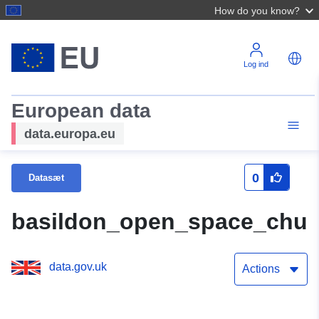
How do you know?
Log ind
European data
data.europa.eu
0
Datasæt
basildon_open_space_chur
data.gov.uk
Actions