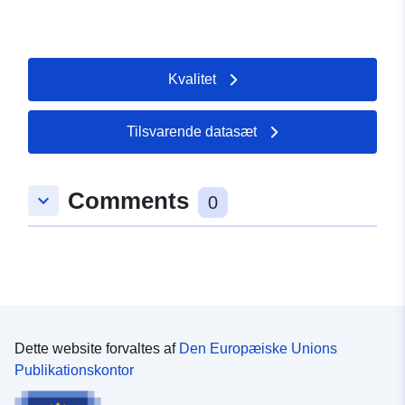
Kvalitet
Tilsvarende datasæt
Comments
keyboard_arrow_down
0
Dette website forvaltes af
Den Europæiske Unions
Publikationskontor