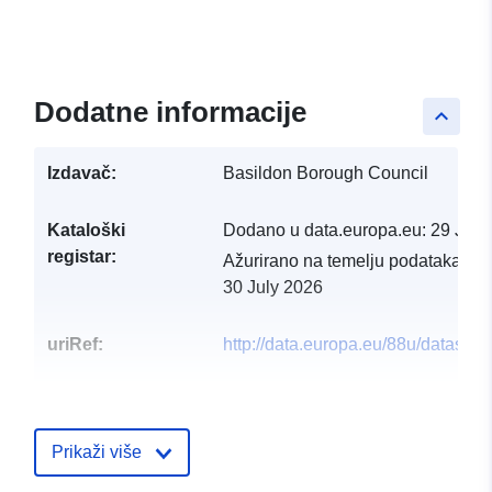
Dodatne informacije
keyboard_arrow_up
Izdavač:
Basildon Borough Council
Kataloški
Dodano u data.europa.eu:
29 July
registar:
Ažurirano na temelju podataka.eu
30 July 2026
uriRef:
http://data.europa.eu/88u/datase
Prikaži više