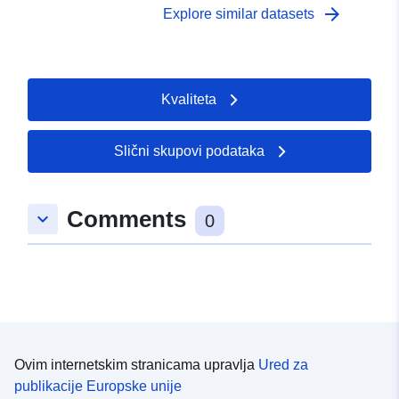
arrow_forward
Explore similar datasets
Kvaliteta
Slični skupovi podataka
Comments
keyboard_arrow_down
0
Ovim internetskim stranicama upravlja
Ured za
publikacije Europske unije