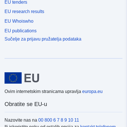
EU tenders
EU research results
EU Whoiswho
EU publications
Sučelje za prijavu pružatelja podataka
Ovim internetskim stranicama upravlja
europa.eu
Obratite se EU-u
Nazovite nas na
00 800 6 7 8 9 10 11
Ili iskoristite neku od ostalih opcija za
kontakt telefonom