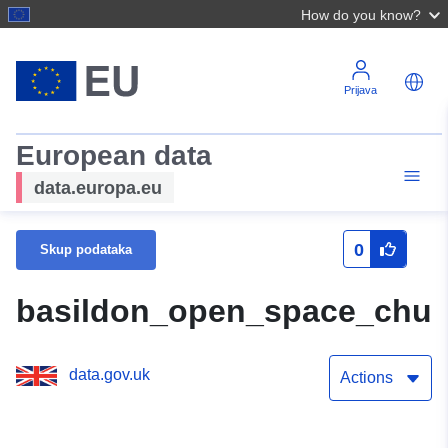
How do you know?
Prijava
European data
data.europa.eu
0
Skup podataka
basildon_open_space_chur
data.gov.uk
Actions