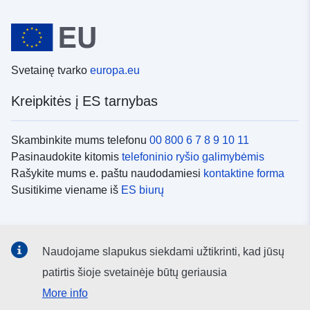
Svetainę tvarko
europa.eu
Kreipkitės į ES tarnybas
Skambinkite mums telefonu
00 800 6 7 8 9 10 11
Pasinaudokite kitomis
telefoninio ryšio galimybėmis
Rašykite mums e. paštu naudodamiesi
kontaktine forma
Susitikime viename iš
ES biurų
Socialiniai tinklai
Naudojame slapukus siekdami užtikrinti, kad jūsų
ES
socialinių tinklų kanalai
patirtis šioje svetainėje būtų geriausia
More info