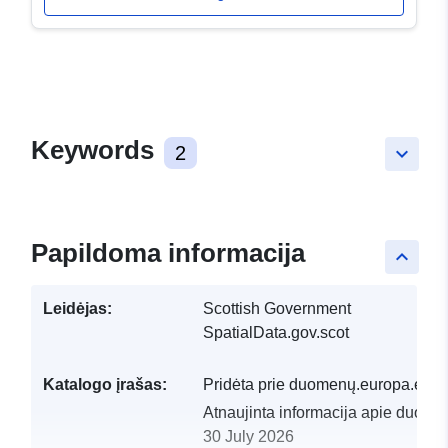
Keywords
2
keyboard_arrow_down
Papildoma informacija
keyboard_arrow_up
Leidėjas:
Scottish Government
SpatialData.gov.scot
Katalogo įrašas:
Pridėta prie duomenų.europa.eu:
2
Atnaujinta informacija apie duome
30 July 2026