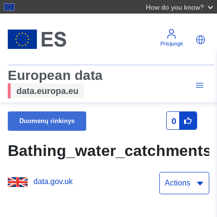
How do you know?
Prisijungti
European data
data.europa.eu
0
Duomenų rinkinys
Bathing_water_catchments
data.gov.uk
Actions