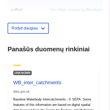
uriRef:
http://data.europa.eu/88u/dataset
Rodyti daugiau
Panašūs duomenų rinkiniai
UNKNOWN
WB_inter_catchments
data.gov.uk
Baseline Waterbody Intercatchments - © SEPA. Some
features of this information are based on digital spatial