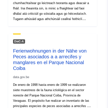
chumhachtaítear go leictreach teoranta agus deacair a
fháil. Ina theannta sin, is minic a fhaightear iad faoi
dhálaí atá criticiúil go sóisialta agus go héiceolaíoch.
Tugann athúsáid agus athchúrsáil ceallraí feithiclí
leictreacha an deis an t-éileamh ar amhábhair
phríomhúla a laghdú go suntasach agus ar an gcaoi sin
a n-éifeachtúlacht acmhainní a mhéadú. Tugann an
staidéar forbhreathnú ar fhéidearthachtaí teicniúla,
DwC-A
constaicí agus ceanglais dhlíthiúla maidir leis seo.
Ferienwohnungen in der Nähe von
Déantar anailís ar iarratais ar cheallraí úsáidte mar
Peces asociados a a arrecifes y
stóráil fuinnimh dho-aistrithe, le haghaidh bonneagar
leictreach nó feidhmchláir mhóibíleacha, ó thrucailí go
manglares en el Parque Nacional
róbait tí. Taispeánann athchúrsáil ceallraí gur féidir suas
Coiba
le 99% d'amhábhair agus de chomhpháirteanna a
data.gov.be
athchúrsáil. Cuidíonn an dá rogha le hacmhainní a
chaomhnú chun leictrea-shoghluaisteacht a leathnú
De enero de 1998 hasta enero de 1999 se realizaron
agus úsáid inbhuanaithe a bhaint astu.
siete muestreos de la fauna ictiológica en el sector
noreste del Parque Nacional Coiba, Provincia de
Veraguas. El propósito fue realizar un inventario de las
principales especies de peces asociadas a arrecifes y