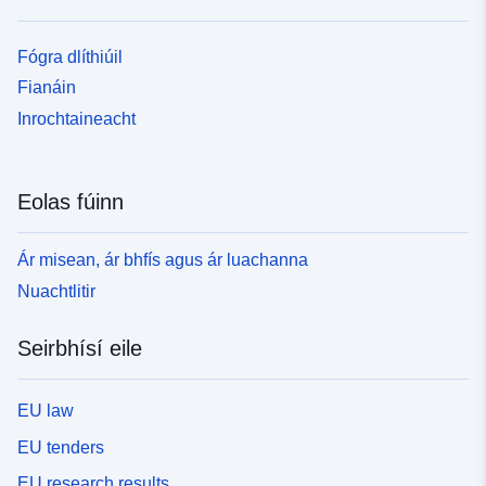
Fógra dlíthiúil
Fianáin
Inrochtaineacht
Eolas fúinn
Ár misean, ár bhfís agus ár luachanna
Nuachtlitir
Seirbhísí eile
EU law
EU tenders
EU research results