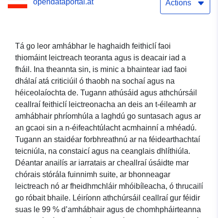
opendataportal.at
Actions
Tá go leor amhábhar le haghaidh feithiclí faoi
thiomáint leictreach teoranta agus is deacair iad a
fháil. Ina theannta sin, is minic a bhaintear iad faoi
dhálaí atá criticiúil ó thaobh na sochaí agus na
héiceolaíochta de. Tugann athúsáid agus athchúrsáil
ceallraí feithiclí leictreonacha an deis an t-éileamh ar
amhábhair phríomhúla a laghdú go suntasach agus ar
an gcaoi sin a n-éifeachtúlacht acmhainní a mhéadú.
Tugann an staidéar forbhreathnú ar na féidearthachtaí
teicniúla, na constaicí agus na ceanglais dhlíthiúla.
Déantar anailís ar iarratais ar cheallraí úsáidte mar
chórais stórála fuinnimh suite, ar bhonneagar
leictreach nó ar fheidhmchláir mhóibíleacha, ó thrucailí
go róbait bhaile. Léiríonn athchúrsáil ceallraí gur féidir
suas le 99 % d’amhábhair agus de chomhpháirteanna