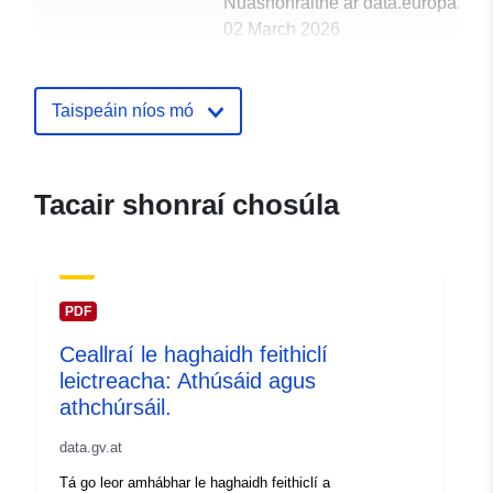
Nuashonraithe ar data.europa.eu:
02 March 2026
uriRef:
http://data.europa.eu/88u/dataset
Taispeáin níos mó
Tacair shonraí chosúla
PDF
Ceallraí le haghaidh feithiclí
leictreacha: Athúsáid agus
athchúrsáil.
data.gv.at
Tá go leor amhábhar le haghaidh feithiclí a