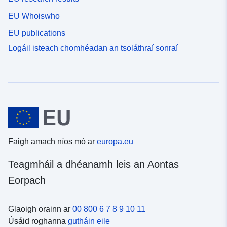
EU Whoiswho
EU publications
Logáil isteach chomhéadan an tsoláthraí sonraí
Faigh amach níos mó ar
europa.eu
Teagmháil a dhéanamh leis an Aontas
Eorpach
Glaoigh orainn ar
00 800 6 7 8 9 10 11
Úsáid roghanna
gutháin eile