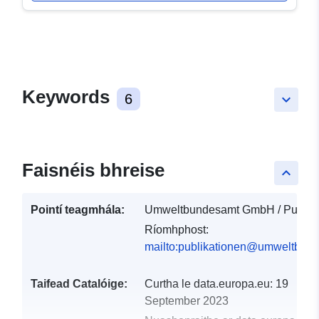
Keywords
6
keyboard_arrow_down
Faisnéis bhreise
keyboard_arrow_up
Pointí teagmhála:
Umweltbundesamt GmbH / Publika
Ríomhphost:
mailto:publikationen@umweltbund
Taifead Catalóige:
Curtha le data.europa.eu:
19
September 2023