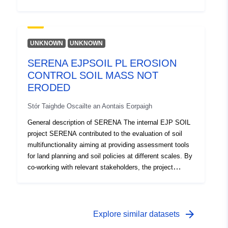
manglares en dicho Parque (Deutsche Übersetzung)
Para el inventario se utilizaron diferentes técnicas de
muestreo, Erzählungen como: trasmallos, redes de
mano, bolsas plásticas, trampas, arpón, censos
UNKNOWN
UNKNOWN
visuales y se realizaron dos arrastres con barco
SERENA EJPSOIL PL EROSION
camaronero frente al islote de Granito de Oro. Se
CONTROL SOIL MASS NOT
recolectaron un total de 10 especies, agrupadas en 7
familias para los peces cartilaginosos, mientras que
ERODED
para los peces óseos se recolectaron 156 especies
Stór Taighde Oscailte an Aontais Eorpaigh
agrupadas und 57 familias.
General description of SERENA The internal EJP SOIL
project SERENA contributed to the evaluation of soil
multifunctionality aiming at providing assessment tools
for land planning and soil policies at different scales. By
co-working with relevant stakeholders, the project
provided co-developed indicators and associated
cookbooks to assess and map them, to report both on
soil degradation, soil-based ecosystem services and
their bundles, under actual conditions and for climate
arrow_forward
Explore similar datasets
and land-use changes, at the regional, national, and