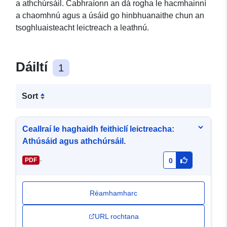
a athchúrsáil. Cabhraíonn an dá rogha le hacmhainní
a chaomhnú agus a úsáid go hinbhuanaithe chun an
tsoghluaisteacht leictreach a leathnú.
Dáiltí
1
Sort
Ceallraí le haghaidh feithiclí leictreacha:
Athúsáid agus athchúrsáil.
-
PDF
0
Réamhamharc
URL rochtana