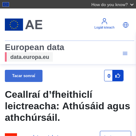
How do you know?
Logáil isteach
European data
data.europa.eu
0
Tacar sonraí
Ceallraí d’fheithiclí
leictreacha: Athúsáid agus
athchúrsáil.