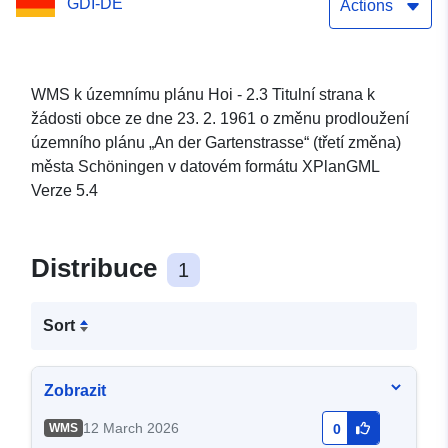
GDI-DE
prodloužení územního
Actions
plánu „An der
Gartenstrasse“ (třetí
WMS k územnímu plánu Hoi - 2.3 Titulní strana k
žádosti obce ze dne 23. 2. 1961 o změnu prodloužení
změna) města Schöningen
územního plánu „An der Gartenstrasse“ (třetí změna)
města Schöningen v datovém formátu XPlanGML
Verze 5.4
Distribuce
1
Sort
Zobrazit
12 March 2026
WMS
0