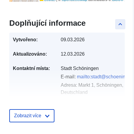
Doplňující informace
keyboard_arrow_up
Vytvořeno:
09.03.2026
Aktualizováno:
12.03.2026
Kontaktní místa:
Stadt Schöningen
E-mail:
mailto:stadt@schoeningen
Adresa:
Markt 1, Schöningen, D-3
Deutschland
Adresa URL:
https://www.schoeningen.de/leben
wohnen/bauleitplanung/bauleitplae
Zobrazit více
Katalogový
Přidáno do data.europa.eu: