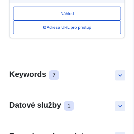
Náhled
Adresa URL pro přístup
Keywords
7
keyboard_arrow_down
Datové služby
1
keyboard_arrow_down