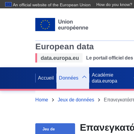
How do you know?
An official website of the European Union
European data
data.europa.eu
Le portail officiel 
Académie
Accueil
Données
data.europa
Home
Jeux de données
Επανεγκατάστα
Επανεγκατά
Jeu de