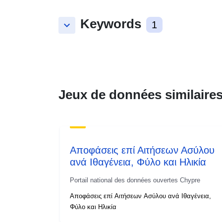
Keywords
keyboard_arrow_down
1
Jeux de données similaire
Αποφάσεις επί Αιτήσεων Ασύλου
ανά Ιθαγένεια, Φύλο και Ηλικία
Portail national des données ouvertes Chypre
Αποφάσεις επί Αιτήσεων Ασύλου ανά Ιθαγένεια,
Φύλο και Ηλικία