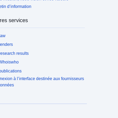
etin d’information
res services
law
tenders
esearch results
Whoiswho
ublications
exion à l’interface destinée aux fournisseurs
données