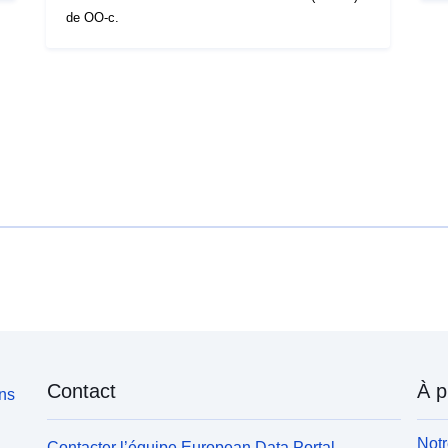
de OO-c.
Contact
À p
ons
Notr
Contacter l’équipe European Data Portal