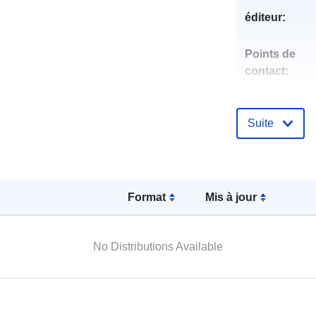
éditeur:
Points de
contact:
Suite
Compte rend
catalogue:
Format
Mis à jour
Identificateur
No Distributions Available
uriRef: