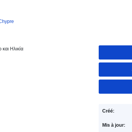
 Chypre
 και Ηλικία
Créé:
Mis à jour: