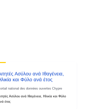
Αιτητές Ασύλου ανά Ιθαγένεια,
Ηλικία και Φύλο ανά έτος
ortail national des données ouvertes Chypre
ιτητές Ασύλου ανά Ιθαγένεια, Ηλικία και Φύλο
νά έτος