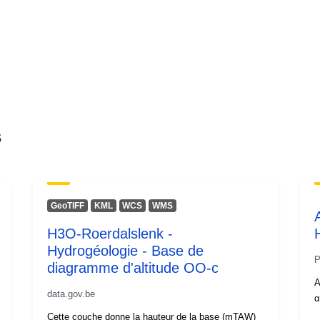
s
GeoTIFF
KML
WCS
WMS
H3O-Roerdalslenk -
Hydrogéologie - Base de
P
diagramme d'altitude OO-c
Α
data.gov.be
α
Cette couche donne la hauteur de la base (mTAW)