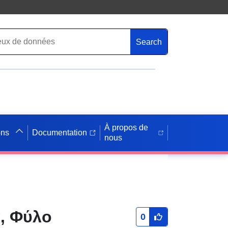
Search
À propos de
ons
Documentation
nous
, Φύλο
0