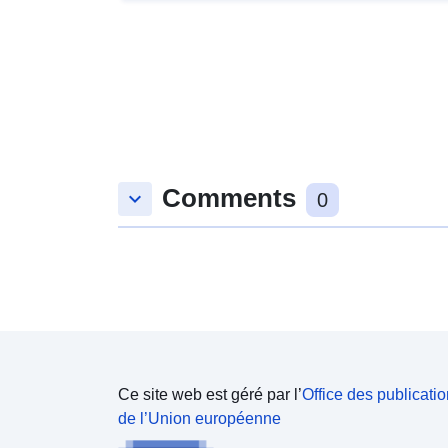
Comments
keyboard_arrow_down
0
Ce site web est géré par l’
Office des publicati
de l’Union européenne