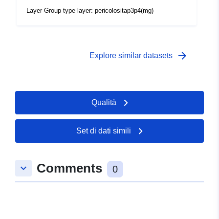
Layer-Group type layer: pericolositap3p4(mg)
arrow_forward
Explore similar datasets
Qualità
Set di dati simili
Comments
keyboard_arrow_down
0