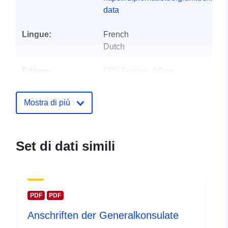
data
Lingue:
French
Dutch
Editore:
FPS Foreign Affairs
Homepage:
https://diplomatie.belgium.be/nl/
Mostra di più
Punti di contatto:
FPS Foreign Affairs
E-mail:
Set di dati simili
mailto:contact@diplobel.fed.be
Registro del
Aggiunta a data.europa.eu:
28
catalogo:
July 2026
PDF
PDF
Aggiornato su data.europa.eu:
Anschriften der Generalkonsulate
29 July 2026