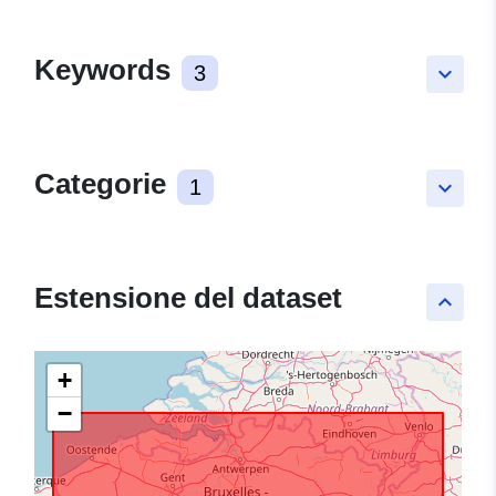
Keywords
3
keyboard_arrow_down
Categorie
1
keyboard_arrow_down
Estensione del dataset
keyboard_arrow_up
+
−