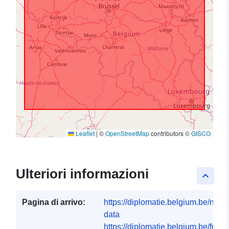
Leaflet
|
©
OpenStreetMap
contributors ©
GISCO
Ulteriori informazioni
keyboard_arrow_up
Pagina di arrivo:
https://diplomatie.belgium.be/nl/op
data
https://diplomatie.belgium.be/fr/op