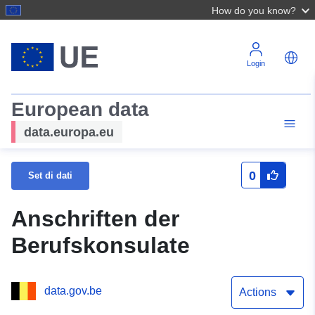
How do you know?
Login
European data
data.europa.eu
0
Set di dati
Anschriften der
Berufskonsulate
data.gov.be
Actions