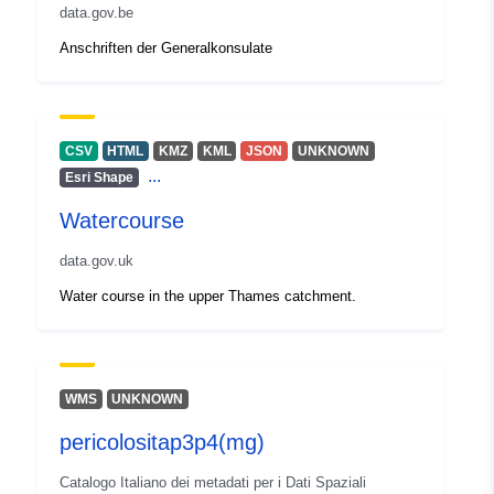
data.gov.be
Spaziale:
Coordinate:
[ [ 2.54, 51.51 ], [
Anschriften der Generalkonsulate
6.41, 51.51 ], [ 6.41, 49.49 ], [
2.54, 49.49 ], [ 2.54, 51.51 ] ]
Tipo:
Polygon
CSV
HTML
KMZ
KML
JSON
UNKNOWN
Identificatori:
bb23206350a2eef40da9946d105
...
Esri Shape
Watercourse
uriRef:
http://data.europa.eu/88u/data
data.gov.uk
Diritti di accesso:
public
Water course in the upper Thames catchment.
WMS
UNKNOWN
pericolositap3p4(mg)
Catalogo Italiano dei metadati per i Dati Spaziali