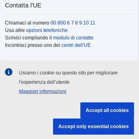
Contatta l’UE
Chiamaci al numero
00 800 6 7 8 9 10 11
Usa altre
opzioni telefoniche
Scrivici compilando il
modulo di contatto
Incontraci presso uno dei
centri dell'UE
Social media
Usiamo i cookie su questo sito per migliorare
Cerca i
canali social
l'esperienza dell'utente
Maggiori informazioni
Istituzioni e organi dell’UE
Accept all cookies
Cerca tutte le istituzioni e gli organi dell’UE
Accept only essential cookies