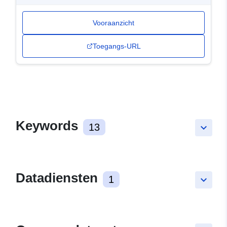
Vooraanzicht
Toegangs-URL
Keywords
13
keyboard_arrow_down
Datadiensten
1
keyboard_arrow_down