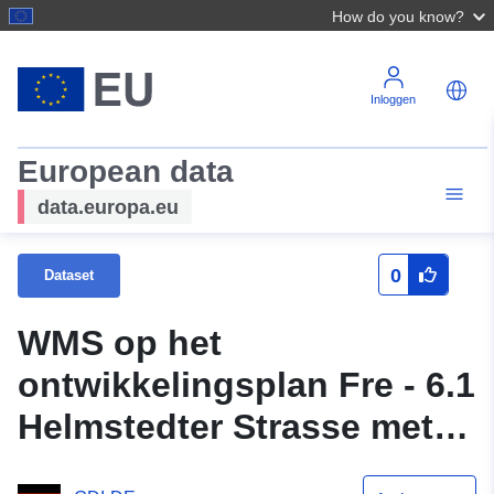
How do you know?
Inloggen
European data
data.europa.eu
0
Dataset
WMS op het
ontwikkelingsplan Fre - 6.1
Helmstedter Strasse met
lokale bouwvoorschriften