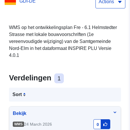
GDI-DE
(1e vereenvoudigde
Actions
wijziging) van de
Samtgemeinde Nord-Elm
WMS op het ontwikkelingsplan Fre - 6.1 Helmstedter
Strasse met lokale bouwvoorschriften (1e
vereenvoudigde wijziging) van de Samtgemeinde
Nord-Elm in het dataformaat INSPIRE PLU Versie
4.0.1
Verdelingen
1
Sort
Bekijk
24 March 2026
WMS
0