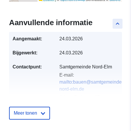
Aanvullende informatie
keyboard_arrow_up
Aangemaakt:
24.03.2026
Bijgewerkt:
24.03.2026
Contactpunt:
Samtgemeinde Nord-Elm
E-mail:
mailto:bauen@samtgemeinde-
nord-elm.de
Adres:
Steinweg 15,
Süpplingen, 38373,
Deutschland
Meer tonen
URL:
https://www.samtgemeinde-