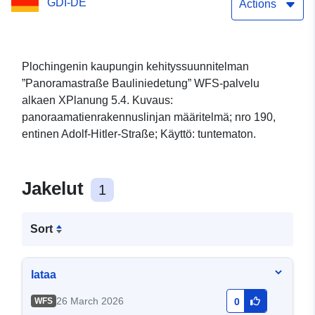
GDI-DE
Actions
Plochingenin kaupungin kehityssuunnitelman
”Panoramastraße Bauliniedetung” WFS-palvelu
alkaen XPlanung 5.4. Kuvaus:
panoraamatienrakennuslinjan määritelmä; nro 190,
entinen Adolf-Hitler-Straße; Käyttö: tuntematon.
Jakelut
1
Sort
lataa
26 March 2026
WFS
0