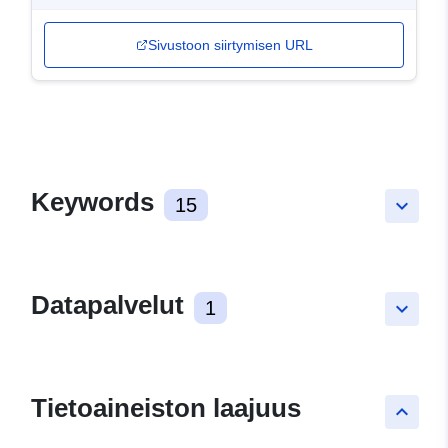
Sivustoon siirtymisen URL
Keywords
15
keyboard_arrow_down
Datapalvelut
1
keyboard_arrow_down
Tietoaineiston laajuus
keyboard_arrow_up