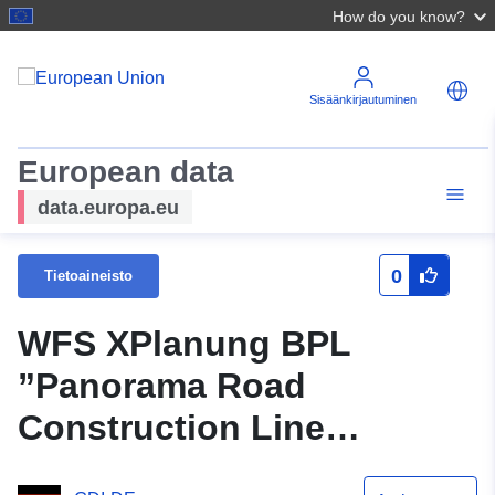
How do you know?
Sisäänkirjautuminen
European data
data.europa.eu
0
Tietoaineisto
WFS XPlanung BPL
”Panorama Road
Construction Line
Determination”