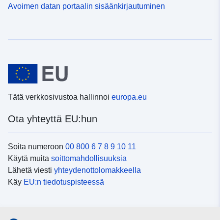
Avoimen datan portaalin sisäänkirjautuminen
Tätä verkkosivustoa hallinnoi
europa.eu
Ota yhteyttä EU:hun
Soita numeroon
00 800 6 7 8 9 10 11
Käytä muita
soittomahdollisuuksia
Lähetä viesti
yhteydenottolomakkeella
Käy
EU:n tiedotuspisteessä
Sosiaalinen media