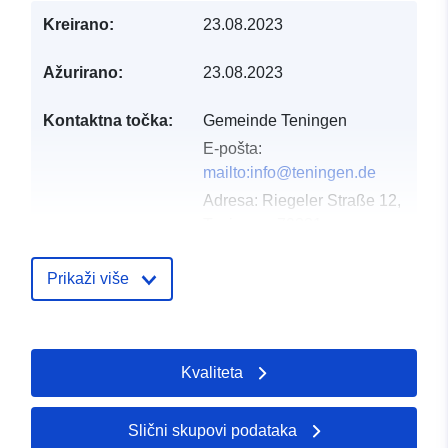
Kreirano:
23.08.2023
Ažurirano:
23.08.2023
Kontaktna točka:
Gemeinde Teningen
E-pošta:
mailto:info@teningen.de
Adresa:
Riegeler Straße 12,
Teningen, 79331,
Deutschland
URL:
http://www.teningen.de
Prikaži više
Kataloški
Dodano u data.europa.eu:
19 Janu
registar:
2026
Kvaliteta
Ažurirano na temelju podataka.eu
01 August 2026
Slični skupovi podataka