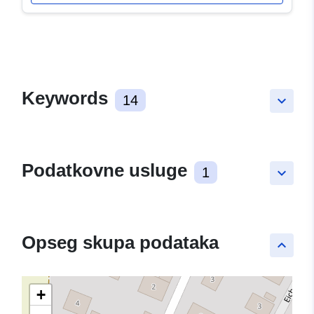
Keywords
14
keyboard_arrow_down
Podatkovne usluge
1
keyboard_arrow_down
Opseg skupa podataka
keyboard_arrow_up
+