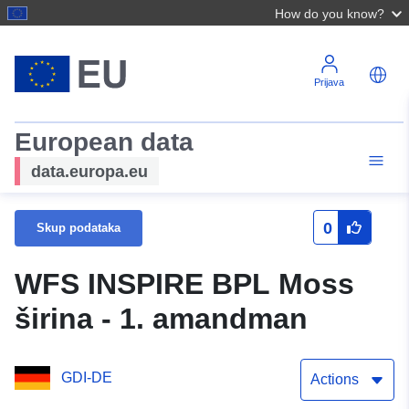
How do you know?
Prijava
European data
data.europa.eu
0
Skup podataka
WFS INSPIRE BPL Moss
širina - 1. amandman
GDI-DE
Actions