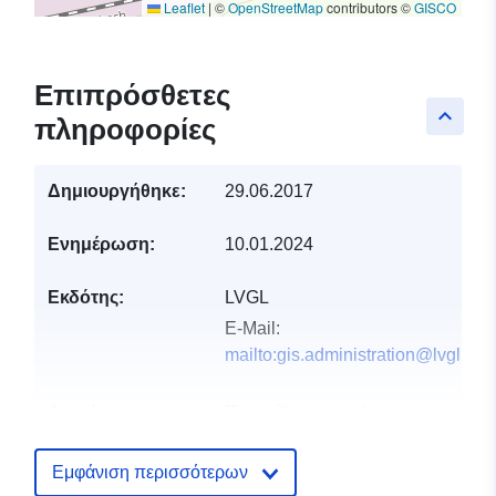
Leaflet
|
©
OpenStreetMap
contributors ©
GISCO
Επιπρόσθετες
keyboard_arrow_up
πληροφορίες
Δημιουργήθηκε:
29.06.2017
Ενημέρωση:
10.01.2024
Εκδότης:
LVGL
E-Mail:
mailto:gis.administration@lvgl.saa
Αρχείο
Προστίθεται στο data.europa.eu:
2
καταλόγου:
February 2026
Επικαιροποιήθηκε στα data.europa
Εμφάνιση περισσότερων