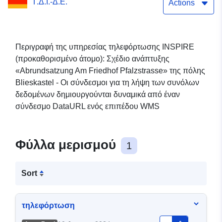
Γ.Δ.Ι.-Δ.Ε.
"Abrundsatzung Am
Actions
Friedhof Pfalzstrasse" BB
_06 _00
Περιγραφή της υπηρεσίας τηλεφόρτωσης INSPIRE
(προκαθορισμένο άτομο): Σχέδιο ανάπτυξης
«Abrundsatzung Am Friedhof Pfalzstrasse» της πόλης
Blieskastel - Οι σύνδεσμοι για τη λήψη των συνόλων
δεδομένων δημιουργούνται δυναμικά από έναν
σύνδεσμο DataURL ενός επιπέδου WMS
Φύλλα μερισμού
1
Sort
τηλεφόρτωση