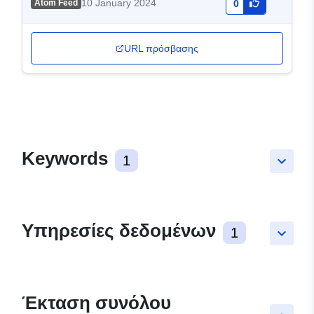
10 January 2024
Atom Feed
0
URL πρόσβασης
Keywords
1
keyboard_arrow_down
Υπηρεσίες δεδομένων
1
keyboard_arrow_down
Έκταση συνόλου