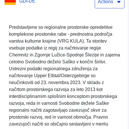
GDI-DE
Actions
Predstavljene so regionalne prostorske opredelitve
kompleksne prostorske rabe - prednostna področja
varstva kulturne krajine (VRG KULA). Ta storitev
vsebuje podatke iz regij za načrtovanje regije
Chemnitz in Zgornje Lužice-Spodnje Šlezije in zajema
celotno Svobodno deželo Saško v končni širitvi.
Ustrezni podatki regionalnega združenja za
načrtovanje Upper Elbtal/Osterzgebirge so
neučinkoviti od 23. novembra 2023. V skladu z
načrtom prostorskega razvoja za leto 2013 kot
interdisciplinarnim splošnim konceptom prostorskega
razvoja, reda in varnosti Svobodne dežele Saške
regionalni načrti zagotavljajo zavezujoč okvir za
prostorski razvoj, red in varnost območja. Pravno
zavezujoči načrti so običajno sestavljeni v merilu