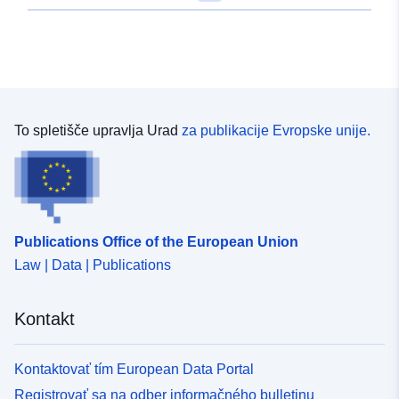
der Grundlage der Digitalen
Topographischen Kart...
Identifikatorji:
https://geoportal.sachsen.de/md/
c7a1-4161-a4be-9087e6a52531
To spletišče upravlja Urad
za publikacije Evropske unije.
uriRef:
http://data.europa.eu/88u/dataset
c7a1-4161-a4be-9087e6a52531
Publications Office of the European Union
Law | Data | Publications
Kontakt
Kontaktovať tím European Data Portal
Registrovať sa na odber informačného bulletinu