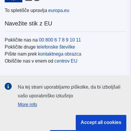
To spletišče upravlja
europa.eu
Navežite stik z EU
Pokličite nas na
00 800 6 7 8 9 10 11
Pokličite druge
telefonske številke
Pišite nam prek
kontaktnega obrazca
Obiščite nas v enem od
centrov EU
Družbeni mediji
Na tej strani uporabljamo piškotke, da bi izboljšali
Iskanje po
družbenih medijih EU
vašo uporabniško izkušnjo
More info
Institucije in organi EU
Accept all cookies