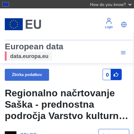
How do you know?
Login
European data
data.europa.eu
0
Zbirka podatkov
Regionalno načrtovanje
Saška - prednostna
področja Varstvo kulturne
krajine