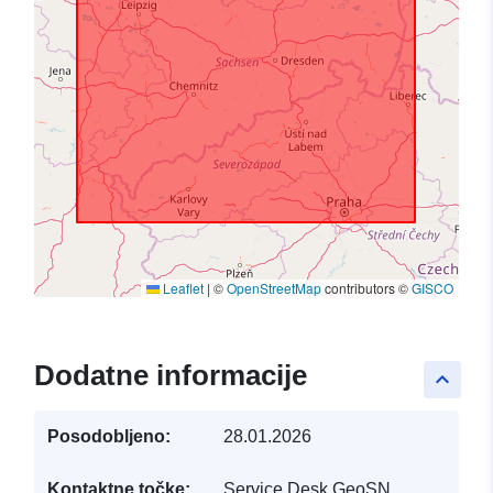
Leaflet
|
©
OpenStreetMap
contributors ©
GISCO
Dodatne informacije
keyboard_arrow_up
Posodobljeno:
28.01.2026
Kontaktne točke:
Service Desk GeoSN