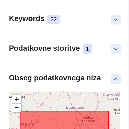
Keywords
22
keyboard_arrow_down
Podatkovne storitve
1
keyboard_arrow_down
Obseg podatkovnega niza
keyboard_arrow_up
+
−