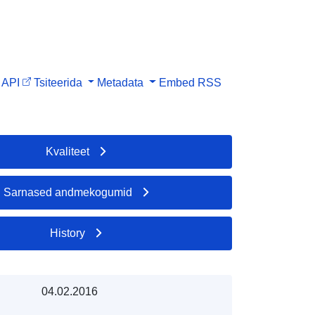
API
Tsiteerida
Metadata
Embed
RSS
Kvaliteet
Sarnased andmekogumid
History
04.02.2016