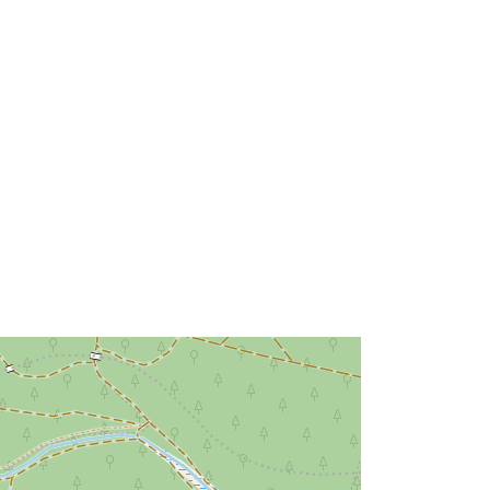
http://data.europa.eu/88u/dataset/bb
97f475-7dee-0001-81e7-
b2e4db288df1