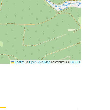
Leaflet
|
©
OpenStreetMap
contributors ©
GISCO