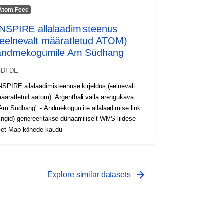
Atom Feed
INSPIRE allalaadimisteenus
(eelnevalt määratletud ATOM)
andmekogumile Am Südhang
DI-DE
NSPIRE allalaadimisteenuse kirjeldus (eelnevalt
ääratletud aatom): Argenthali valla arengukava
Am Südhang" - Andmekogumite allalaadimise link
lingid) genereeritakse dünaamiliselt WMS-liidese
et Map kõnede kaudu
arrow_forward
Explore similar datasets