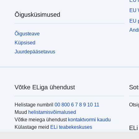
EU r
EU 
Õigusküsimused
EU p
Andm
Õigusteave
Küpsised
Juurdepääsetavus
Võtke ELiga ühendust
Sot
Helistage numbril
00 800 6 7 8 9 10 11
Otsi
Muud
helistamisvõimalused
Võtke meiega ühendust
kontaktvormi kaudu
Külastage meid
ELi teabekeskuses
ELi