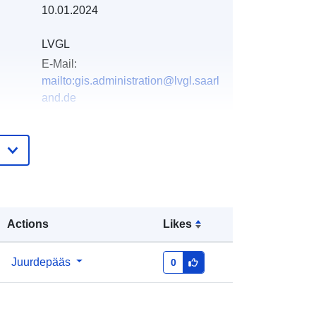
10.01.2024
LVGL
E-Mail:
mailto:gis.administration@lvgl.saarl
and.de
e:
Lisatud andmetele.europa.eu:
19 January
2026
Ajakohastatud veebisaidil Data.europa.eu:
01 August 2026
Actions
Likes
Koordinaadid:
[ [ 6.80609, 49.1843 ],
[ 6.81866, 49.1843 ], [ 6.81866,
49.1785 ], [ 6.80609, 49.1785 ], [
Juurdepääs
0
6.80609, 49.1843 ] ]
Tüüp:
Polygon