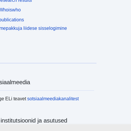
esearch results
Whoiswho
ublications
epakkuja liidese sisselogimine
siaalmeedia
ge ELi teavet
sotsiaalmeediakanalitest
 institutsioonid ja asutused