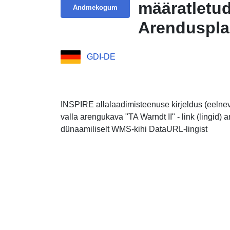
määratletu
Andmekogum
Arenduspla
GDI-DE
INSPIRE allalaadimisteenuse kirjeldus (eelnev
valla arengukava "TA Warndt II" - link (lingid
dünaamiliselt WMS-kihi DataURL-lingist