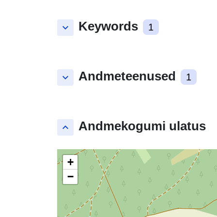
Keywords
keyboard_arrow_down
1
Andmeteenused
keyboard_arrow_down
1
Andmekogumi ulatus
keyboard_arrow_up
+
−