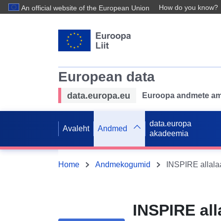
How do you know?
An official website of the European Union
European data
data.europa.eu
Euroopa andmete ame
data.europa
Avaleht
Andmed
akadeemia
Home
Andmekogumid
INSPIRE all