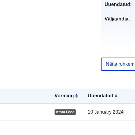
Uuendatud:
Väljaandja:
Kataloogi kirj
Näita rohkem
Vorming
Uuendatud
Geograafiline
ulatus:
10 January 2024
Atom Feed