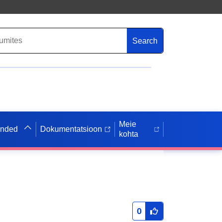
Search
Meie
anded
Dokumentatsioon
kohta
0