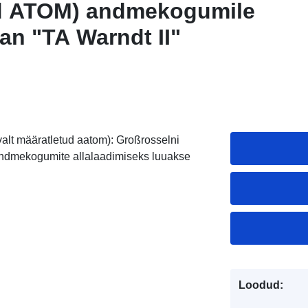
d ATOM) andmekogumile
an "TA Warndt II"
alt määratletud aatom): Großrosselni
) andmekogumite allalaadimiseks luuakse
Loodud: