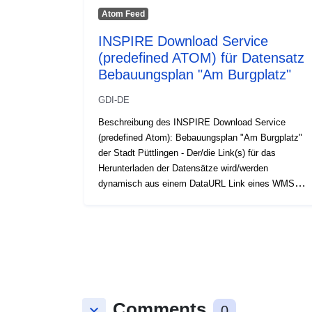
Atom Feed
INSPIRE Download Service
(predefined ATOM) für Datensatz
Bebauungsplan "Am Burgplatz"
GDI-DE
Beschreibung des INSPIRE Download Service
(predefined Atom): Bebauungsplan "Am Burgplatz"
der Stadt Püttlingen - Der/die Link(s) für das
Herunterladen der Datensätze wird/werden
dynamisch aus einem DataURL Link eines WMS
Layers generiert
Comments
keyboard_arrow_down
0