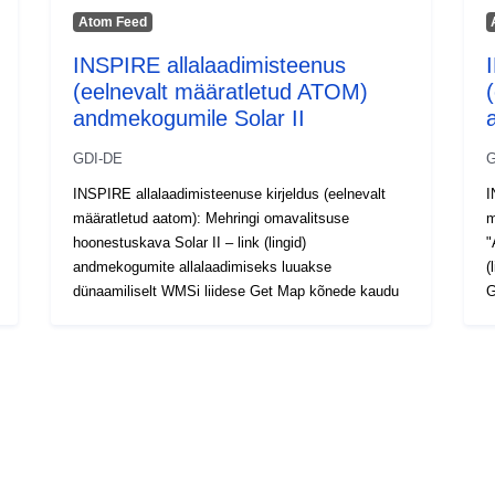
Atom Feed
INSPIRE allalaadimisteenus
(eelnevalt määratletud ATOM)
andmekogumile Solar II
GDI-DE
G
INSPIRE allalaadimisteenuse kirjeldus (eelnevalt
I
määratletud aatom): Mehringi omavalitsuse
m
hoonestuskava Solar II – link (lingid)
"
andmekogumite allalaadimiseks luuakse
(
dünaamiliselt WMSi liidese Get Map kõnede kaudu
G