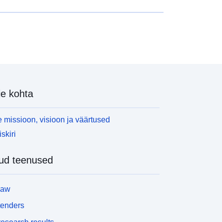
e kohta
 missioon, visioon ja väärtused
skiri
ud teenused
law
tenders