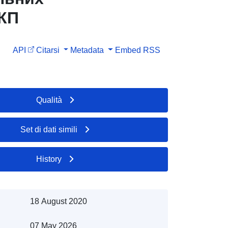
ЕКП
API
Citarsi
Metadata
Embed
RSS
Qualità
Set di dati simili
History
18 August 2020
07 May 2026