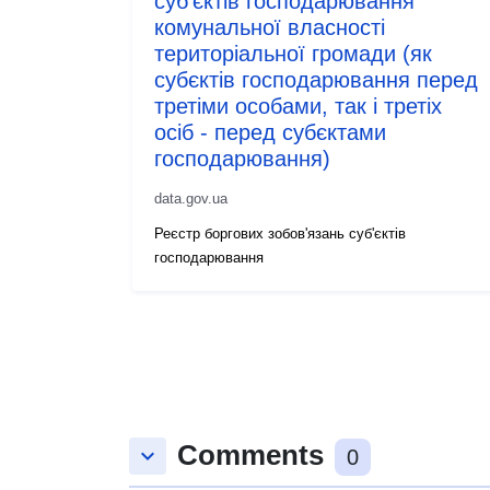
суб'єктів господарювання
комунальної власності
територіальної громади (як
субєктів господарювання перед
третіми особами, так і третіх
осіб - перед субєктами
господарювання)
data.gov.ua
Реєстр боргових зобов'язань суб'єктів
господарювання
Comments
keyboard_arrow_down
0