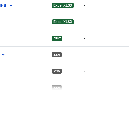
ння
-
Excel XLSX
uriRef:
-
Excel XLSX
Informazioni 
-
.xlsx
versione:
-
.csv
-
.csv
-
.csv