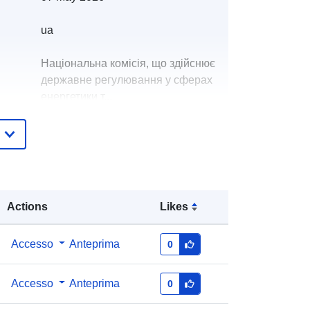
ua
Національна комісія, що здійснює
державне регулювання у сферах
енергетики т...
tto:
Антонюк Ю.В.
E-mail:
mailto:antonyk@nerc.gov.ua
Aggiunta a data.europa.eu:
28 July
2026
Actions
Likes
Aggiornato su data.europa.eu:
29
July 2026
Accesso
Anteprima
0
bb9e5e9f-d52e-495b-b535-
Accesso
Anteprima
0
01cb4bc0bb5b