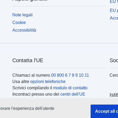
EU 
EU p
Note legali
Acce
Cookie
Accessibilità
Contatta l’UE
Soc
Chiamaci al numero
00 800 6 7 8 9 10 11
Cerc
Usa altre
opzioni telefoniche
Scrivici compilando il
modulo di contatto
Incontraci presso uno dei
centri dell'UE
Ist
orare l'esperienza dell'utente
Cerc
Accept all 