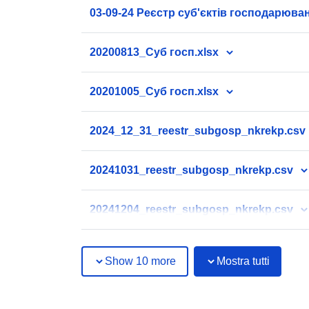
03-09-24 Реєстр суб'єктів господарюва
20200813_Суб госп.xlsx
20201005_Суб госп.xlsx
2024_12_31_reestr_subgosp_nkrekp.csv
20241031_reestr_subgosp_nkrekp.csv
20241204_reestr_subgosp_nkrekp.csv
Show 10 more
Mostra tutti