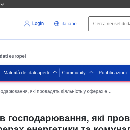
Login
italiano
i dati europei
Maturità dei dati aperti
Community
Pubblicazioni
Реєстр суб'єктів господарювання, які провадять діяльність у сферах енергетики та комунальних послуг, діяльність яких регулюється НКРЕКП
ів господарювання, які про
ферах енергетики та комуна