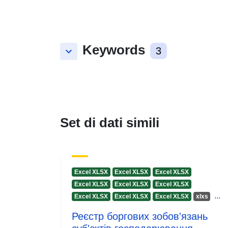
Keywords
keyboard_arrow_down
3
Set di dati simili
Excel XLSX
Excel XLSX
Excel XLSX
Excel XLSX
Excel XLSX
Excel XLSX
...
Excel XLSX
Excel XLSX
Excel XLSX
xlxs
Реєстр боргових зобов'язань