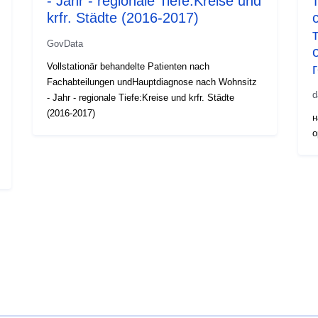
- Jahr - regionale Tiefe:Kreise und
krfr. Städte (2016-2017)
GovData
Vollstationär behandelte Patienten nach
Fachabteilungen undHauptdiagnose nach Wohnsitz
d
- Jahr - regionale Tiefe:Kreise und krfr. Städte
(2016-2017)
н