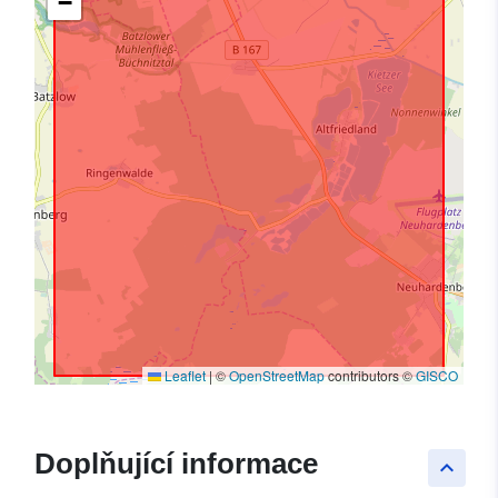
−
Leaflet
|
©
OpenStreetMap
contributors ©
GISCO
Doplňující informace
keyboard_arrow_up