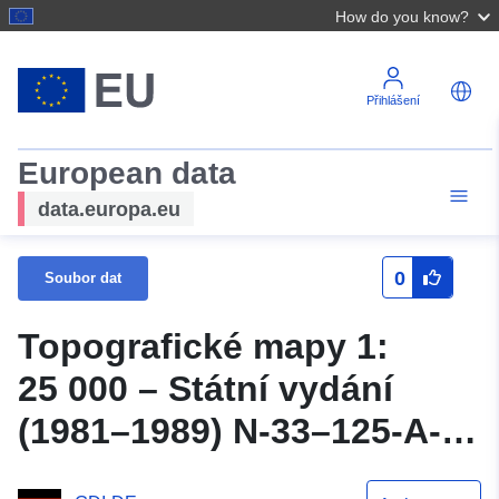
How do you know?
Přihlášení
European data
data.europa.eu
0
Soubor dat
Topografické mapy 1:
25 000 – Státní vydání
(1981–1989) N-33–125-A-b
Marxwalde Topografické