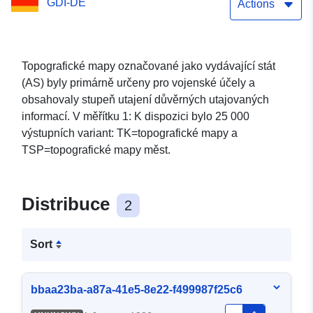
GDI-DE
mapy 1: 25 000 – Státní
Actions
vydání (1981–1989) N-33–
125-A-b Marxwalde
Topografické mapy označované jako vydávající stát
(AS) byly primárně určeny pro vojenské účely a
obsahovaly stupeň utajení důvěrných utajovaných
informací. V měřítku 1: K dispozici bylo 25 000
výstupních variant: TK=topografické mapy a
TSP=topografické mapy měst.
Distribuce
2
Sort
bbaa23ba-a87a-41e5-8e22-f499987f25c6