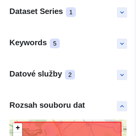
Dataset Series
1
keyboard_arrow_down
Keywords
5
keyboard_arrow_down
Datové služby
2
keyboard_arrow_down
Rozsah souboru dat
keyboard_arrow_up
+