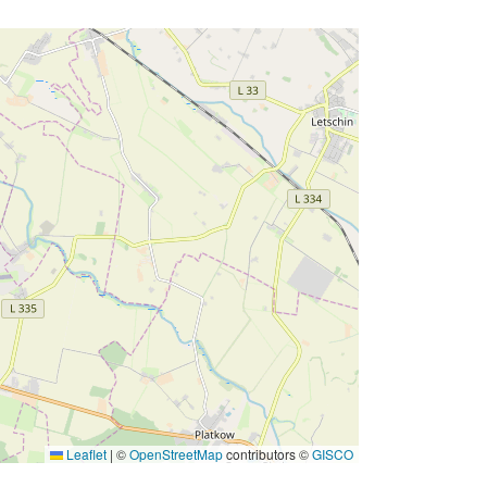
Leaflet
|
©
OpenStreetMap
contributors ©
GISCO