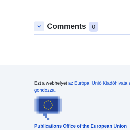
Comments
keyboard_arrow_down
0
Ezt a webhelyet
az Európai Unió Kiadóhivatal
gondozza.
Publications Office of the European Union