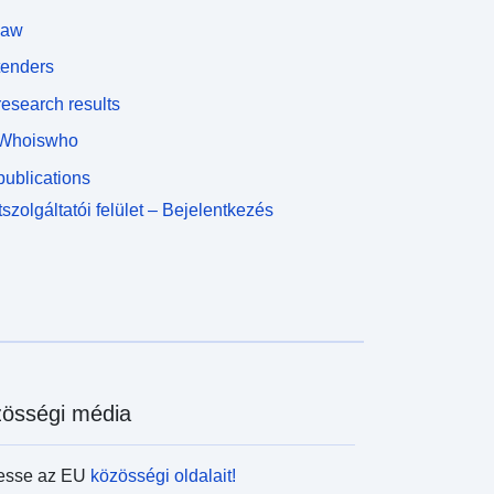
law
tenders
esearch results
Whoiswho
ublications
szolgáltatói felület – Bejelentkezés
össégi média
esse az EU
közösségi oldalait!