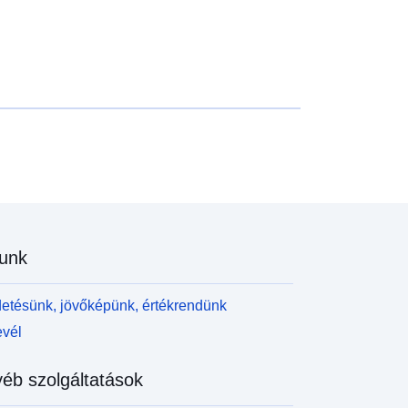
unk
etésünk, jövőképünk, értékrendünk
evél
éb szolgáltatások