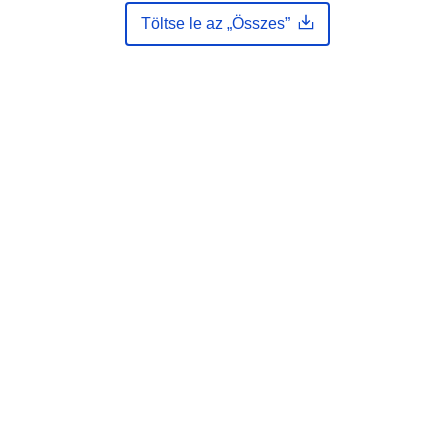
Eine Auskunft über die Herkunft der
Töltse le az „Összes”
Daten erhalten Sie per Anfrage an
die E...
https://registry.gdi-
de.org/id/de.bb.metadata/bbaa23ba-
a87a-41e5-8e22-f499987f25c6
http://data.europa.eu/88u/dataset/bb
aa23ba-a87a-41e5-8e22-
f499987f25c6
unknown
g: