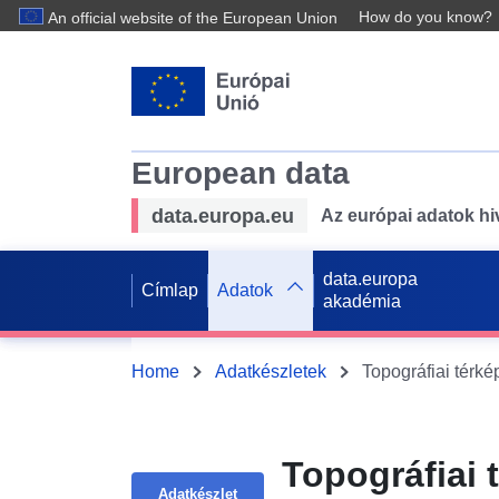
How do you know?
An official website of the European Union
European data
data.europa.eu
Az európai adatok hiv
data.europa
Címlap
Adatok
akadémia
Home
Adatkészletek
Topográfiai 
Adatkészlet