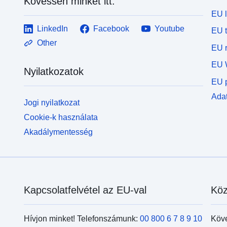
Kövessen minket itt:
EU 
LinkedIn
Facebook
Youtube
EU 
Other
EU r
EU 
Nyilatkozatok
EU p
Adat
Jogi nyilatkozat
Cookie-k használata
Akadálymentesség
Kapcsolatfelvétel az EU-val
Köz
Hívjon minket! Telefonszámunk:
00 800 6 7 8 9 10
Köv