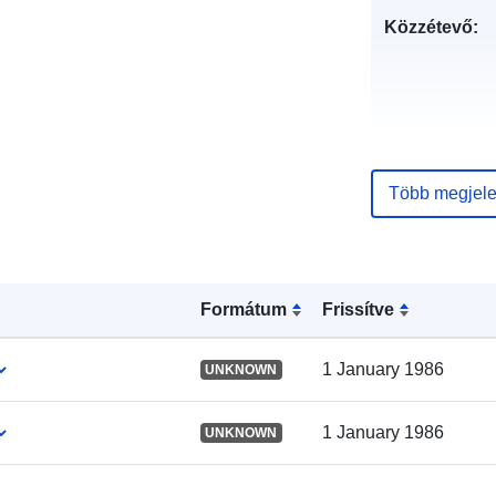
Közzétevő:
Több megjele
Katalógus-
nyilvántartás
Formátum
Frissítve
Térbeli:
1 January 1986
UNKNOWN
1 January 1986
UNKNOWN