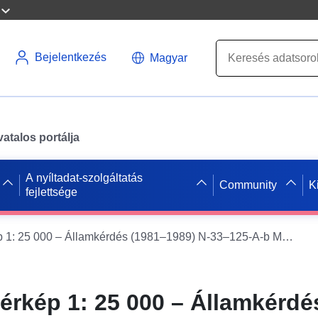
Bejelentkezés
Magyar
atalos portálja
A nyíltadat-szolgáltatás
Community
K
fejlettsége
Topográfiai térkép 1: 25 000 – Államkérdés (1981–1989) N-33–125-A-b Marxwalde
térkép 1: 25 000 – Államkérdé