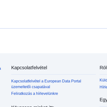
Kapcsolatfelvétel
Ról
a
Küld
Kapcsolatfelvétel a European Data Portal
üzemeltetői csapatával
Hírl
Feliratkozás a hírlevelünkre
Egy