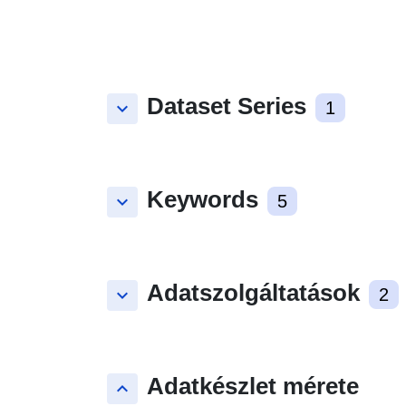
Dataset Series
keyboard_arrow_down
1
Keywords
keyboard_arrow_down
5
Adatszolgáltatások
keyboard_arrow_down
2
Adatkészlet mérete
keyboard_arrow_up