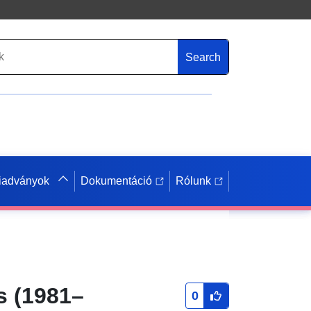
Search
iadványok
Dokumentáció
Rólunk
s (1981–
0