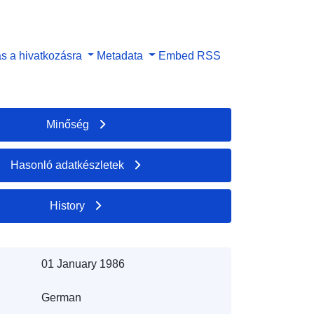
s a hivatkozásra
Metadata
Embed
RSS
Minőség
Hasonló adatkészletek
History
01 January 1986
German