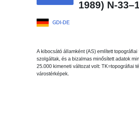
1989) N-33–
GDI-DE
A kibocsátó államként (AS) említett topográfia
szolgáltak, és a bizalmas minősített adatok min
25.000 kimeneti változat volt: TK=topográfiai 
várostérképek.