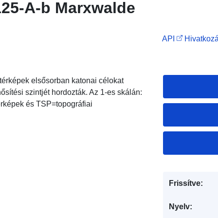
125-A-b Marxwalde
API
Hivatkozá
i térképek elsősorban katonai célokat
ősítési szintjét hordozták. Az 1-es skálán:
térképek és TSP=topográfiai
Frissítve:
Nyelv: