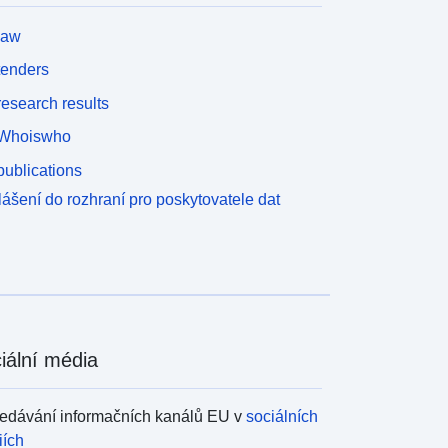
law
tenders
esearch results
Whoiswho
ublications
lášení do rozhraní pro poskytovatele dat
iální média
edávání informačních kanálů EU v
sociálních
iích