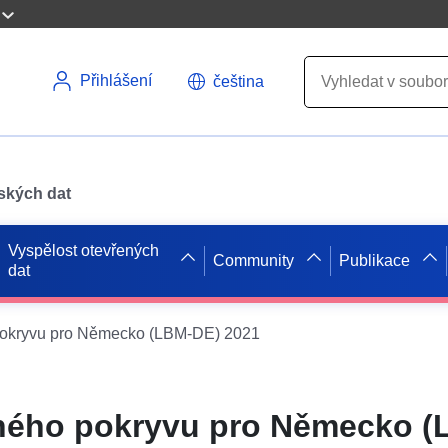
Přihlášení
čeština
pských dat
Vyspělost otevřených
Community
Publikace
dat
pokryvu pro Německo (LBM-DE) 2021
nného pokryvu pro Německo 