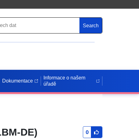
Search
Informace o našem
Dokumentace
úřadě
(LBM-DE)
0