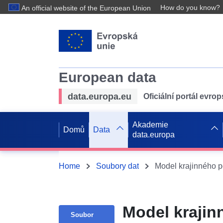
How do you know?
An official website of the European Union
European data
data.europa.eu
Oficiální portál evro
Akademie
Domů
Data
data.europa
Home
Soubory dat
Model krajinného 
Model kraji
Soubor