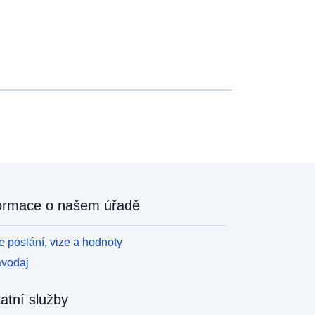
ormace o našem úřadě
 poslání, vize a hodnoty
avodaj
atní služby