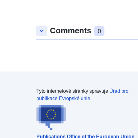
Comments
keyboard_arrow_down
0
Tyto internetové stránky spravuje
Úřad pro
publikace Evropské unie
Publications Office of the European Union