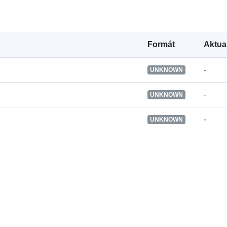
Místo původu
Formát
Aktua
-
UNKNOWN
Identifikátory
-
UNKNOWN
-
UNKNOWN
uriRef:
Časová
periodicita:
Časové pokry