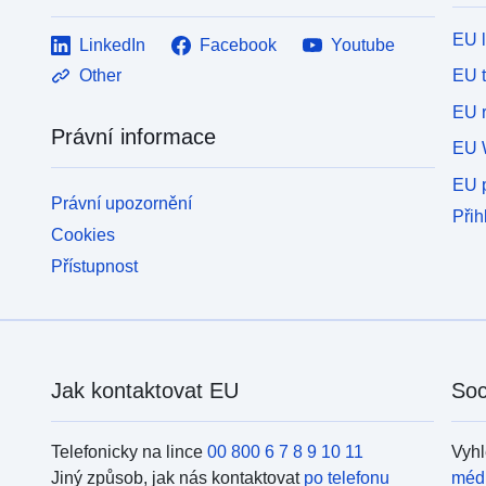
EU 
LinkedIn
Facebook
Youtube
EU 
Other
EU r
Právní informace
EU 
EU p
Právní upozornění
Přih
Cookies
Přístupnost
Jak kontaktovat EU
Soc
Telefonicky na lince
00 800 6 7 8 9 10 11
Vyhl
Jiný způsob, jak nás kontaktovat
po telefonu
méd