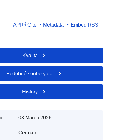
API
Cite
Metadata
Embed
RSS
Kvalita
Podobné soubory dat
History
o:
08 March 2026
German