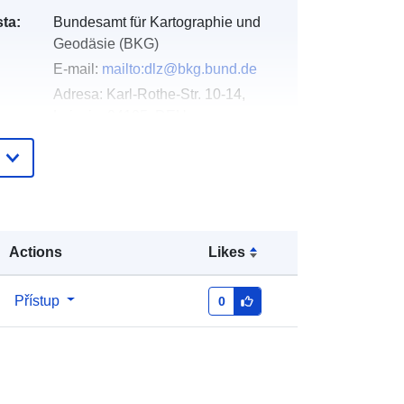
ta:
Bundesamt für Kartographie und
Geodäsie (BKG)
E-mail:
mailto:dlz@bkg.bund.de
Adresa:
Karl-Rothe-Str. 10-14,
Leipzig, 04105, DEU
Adresa URL:
https://www.bkg.bund.de
Přidáno do data.europa.eu:
19
January 2026
Actions
Likes
Aktualizace údajů.europa.eu:
01
August 2026
Přístup
0
Souřadnice:
[ [ 6.098034, 55.054344
], [ 15.578555, 55.054344 ], [
15.578555, 47.23942 ], [ 6.098034,
47.23942 ], [ 6.098034, 55.054344 ] ]