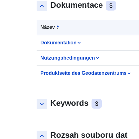
Dokumentace
keyboard_arrow_up
3
Název
Dokumentation
Nutzungsbedingungen
Produktseite des Geodatenzentrums
Keywords
keyboard_arrow_down
3
Rozsah souboru dat
keyboard_arrow_up