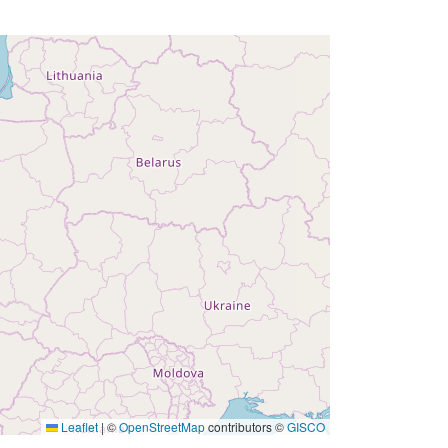
 -
30 December 2021
Leaflet
|
©
OpenStreetMap
contributors ©
GISCO