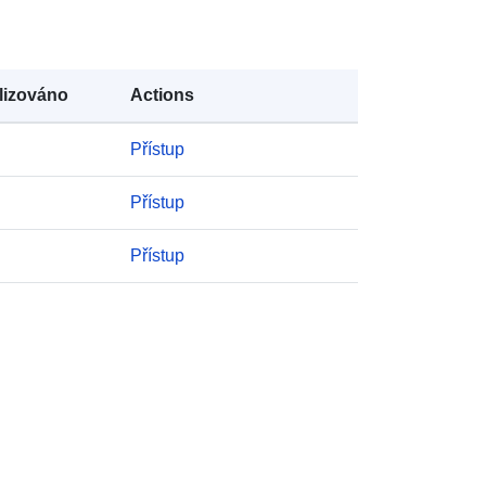
Typ:
Polygon
 :
Das BKG erstellt und aktualisiert
lizováno
Actions
das LBM-DE, welches auf
Geobasisdaten auf...
Přístup
:
https://registry.gdi-
Přístup
de.org/id/de.bund.bkg.csw/638c506
9-85e7-44c9-90e4-d0ccca631426
Přístup
http://data.europa.eu/88u/dataset/bb
b47e1f-4e6c-4969-844a-
14caf097fd1f
continuous
tí:
31 December 2020