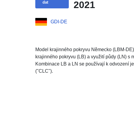
2021
dat
GDI-DE
Model krajinného pokryvu Německo (LBM-DE) 
krajinného pokryvu (LB) a využití půdy (LN) s
Kombinace LB a LN se používají k odvození 
("CLC").