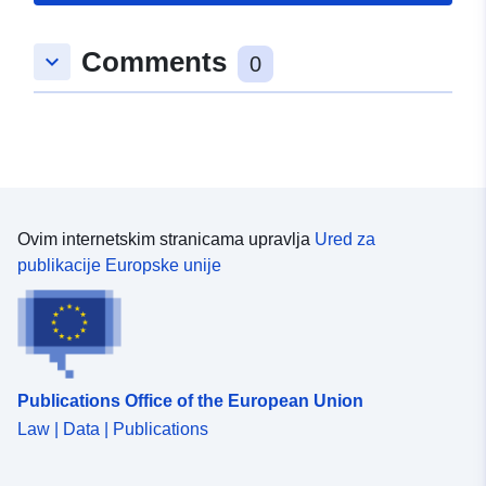
Tip:
Polygon
Comments
keyboard_arrow_down
uriRef:
http://data.europa.eu/88u/dataset
0
17a4-12c3-6429-bd5f45c6e2a1
Ovim internetskim stranicama upravlja
Ured za
publikacije Europske unije
Publications Office of the European Union
Law | Data | Publications