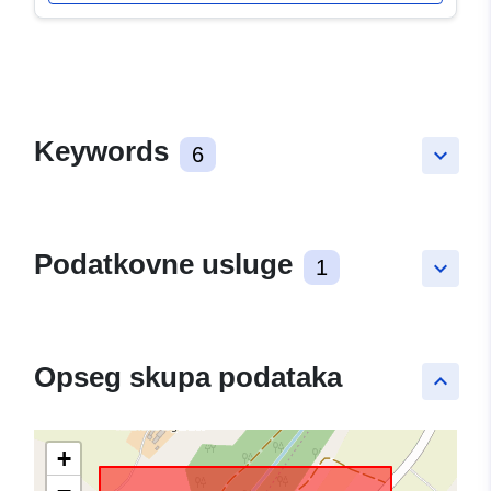
Keywords
6
keyboard_arrow_down
Podatkovne usluge
1
keyboard_arrow_down
Opseg skupa podataka
keyboard_arrow_up
+