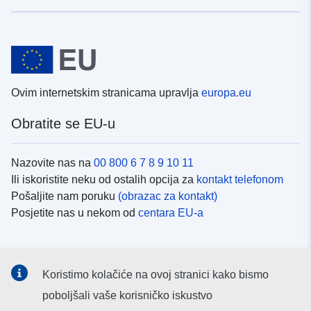
Ovim internetskim stranicama upravlja
europa.eu
Obratite se EU-u
Nazovite nas na
00 800 6 7 8 9 10 11
Ili iskoristite neku od ostalih opcija za
kontakt telefonom
Pošaljite nam poruku
(obrazac za kontakt)
Posjetite nas u nekom od
centara EU-a
Društvene mreže
Koristimo kolačiće na ovoj stranici kako bismo
Potražite kanale EU-a na
društvenim mrežama
poboljšali vaše korisničko iskustvo