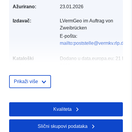
Ažurirano:
23.01.2026
Izdavač:
LVermGeo im Auftrag von
Zweibrücken
E-pošta:
mailto:poststelle@vermkv.rlp.de
Kataloški
Dodano u data.europa.eu:
21 Febr
registar:
2026
Ažurirano na temelju podataka.eu
01 August 2026
Prikaži više
Prostorno:
Koordinate:
[ [ 7.35871,
49.2715 ], [ 7.3701, 49.2715
Kvaliteta
], [ 7.3701, 49.2622 ], [
7.35871, 49.2622 ], [
7.35871, 49.2715 ] ]
Slični skupovi podataka