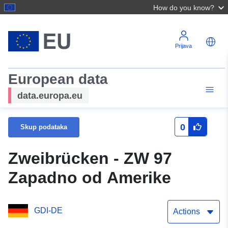
How do you know?
Prijava
European data
data.europa.eu
0
Skup podataka
Zweibrücken - ZW 97
Zapadno od Amerike
GDI-DE
Actions