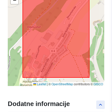
−
Leaflet
|
©
OpenStreetMap
contributors ©
GISCO
Dodatne informacije
keyboard_arrow_up