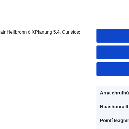
air Heilbronn ó XPlanung 5.4. Cur síos:
Arna chruthú
Nuashonraith
Pointí teagmh