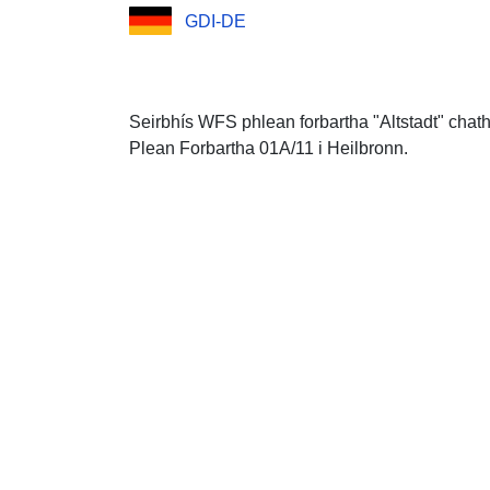
GDI-DE
Seirbhís WFS phlean forbartha "Altstadt" chath
Plean Forbartha 01A/11 i Heilbronn.