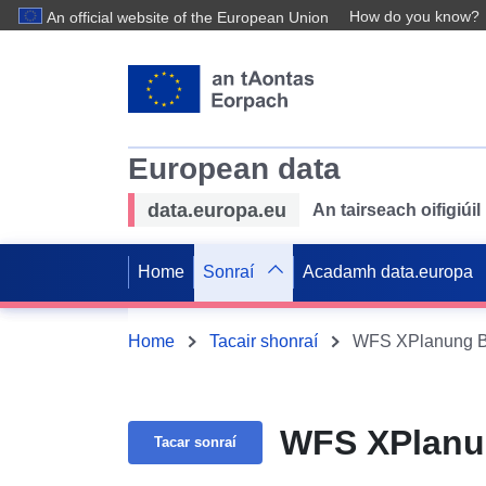
How do you know?
An official website of the European Union
European data
data.europa.eu
An tairseach oifigiú
Home
Sonraí
Acadamh data.europa
Home
Tacair shonraí
WFS XPlanung B
WFS XPlanu
Tacar sonraí