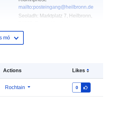
mailto:posteingang@heilbronn.de
Seoladh:
Marktplatz 7, Heilbronn,
74072, Deutschland
URL:
http://www.heilbronn.de
os mó
óige:
Curtha le data.europa.eu:
21 March
2026
Nuashonraithe ar data.europa.eu:
Actions
Likes
01 August 2026
Rochtain
0
Comhordanáidí:
[ [ 9.2150218,
49.146251 ], [ 9.2228745,
49.146251 ], [ 9.2228745,
49.1390426 ], [ 9.2150218,
49.1390426 ], [ 9.2150218,
49.146251 ] ]
Clóscríobh:
Polygon