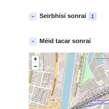
Seirbhísí sonraí
keyboard_arrow_down
1
Méid tacar sonraí
keyboard_arrow_up
+
−