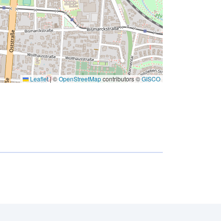
Leaflet
|
©
OpenStreetMap
contributors ©
GISCO