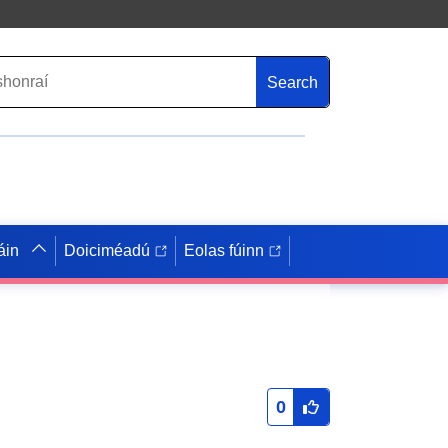
Search
áin
Doiciméadú
Eolas fúinn
0