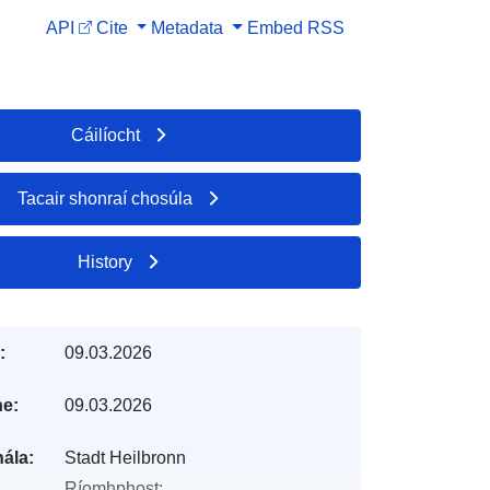
API
Cite
Metadata
Embed
RSS
Cáilíocht
Tacair shonraí chosúla
History
:
09.03.2026
e:
09.03.2026
ála:
Stadt Heilbronn
Ríomhphost: