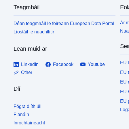
Teagmháil
Eol
Ár m
Déan teagmháil le foireann European Data Portal
Nuac
Liostáil le nuachtlitir
Sei
Lean muid ar
EU 
LinkedIn
Facebook
Youtube
EU 
Other
EU r
Dlí
EU 
EU p
Fógra dlíthiúil
Logá
Fianáin
Inrochtaineacht