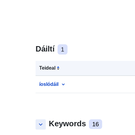
Dáiltí
1
Teideal
íoslódáil
Keywords
keyboard_arrow_down
16