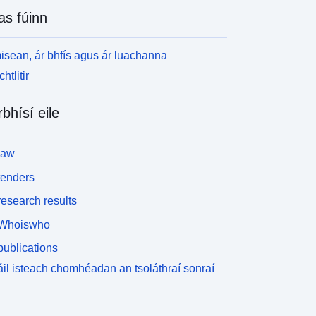
as fúinn
isean, ár bhfís agus ár luachanna
htlitir
rbhísí eile
law
tenders
esearch results
Whoiswho
ublications
il isteach chomhéadan an tsoláthraí sonraí