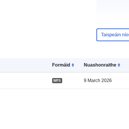
Taispeáin ní
Taifead Catal
Formáid
Nuashonraithe
9 March 2026
WFS
Spásúil: