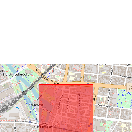
Tá sé de réir:
uriRef: