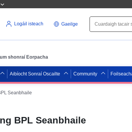
Logáil isteach
Gaeilge
il um shonraí Eorpacha
Aibíocht Sonraí Oscailte
Community
Foilseach
PL Seanbhaile
ng BPL Seanbhaile