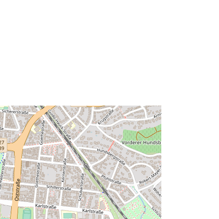
Acmhainn:
http://data.europa.eu/eli/reg/2009/97
6
http://data.europa.eu/88u/dataset/bc
0b520e-4cc0-4984-ad20-
2bf8c14126b3