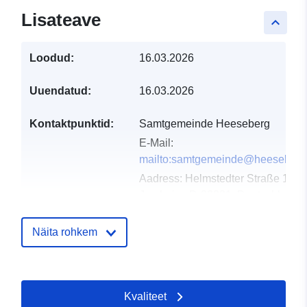
Lisateave
keyboard_arrow_up
Loodud:
16.03.2026
Uuendatud:
16.03.2026
Kontaktpunktid:
Samtgemeinde Heeseberg
E-Mail:
mailto:samtgemeinde@heeseberg
Aadress:
Helmstedter Straße 17,
Jerxheim, D-38381, Deutschland
URL:
https://www.samtgemeindeheesebe
Näita rohkem
Kataloogi kirje:
Lisatud andmetele.europa.eu:
02 
2026
Kvaliteet
Ajakohastatud veebisaidil Data.eu