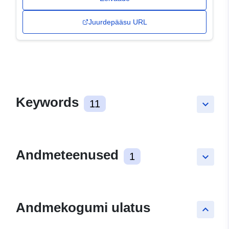
Juurdepääsu URL
Keywords
11
keyboard_arrow_down
Andmeteenused
1
keyboard_arrow_down
Andmekogumi ulatus
keyboard_arrow_up