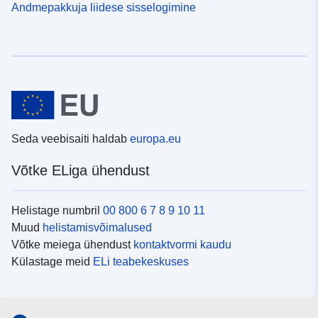
Andmepakkuja liidese sisselogimine
Seda veebisaiti haldab
europa.eu
Võtke ELiga ühendust
Helistage numbril
00 800 6 7 8 9 10 11
Muud
helistamisvõimalused
Võtke meiega ühendust
kontaktvormi kaudu
Külastage meid
ELi teabekeskuses
Sotsiaalmeedia