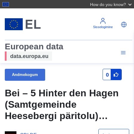
How do you know?
Sisselogimine
European data
data.europa.eu
0
Andmekogum
Bei – 5 Hinter den Hagen
(Samtgemeinde
Heesebergi päritolu)
arengukava WMS