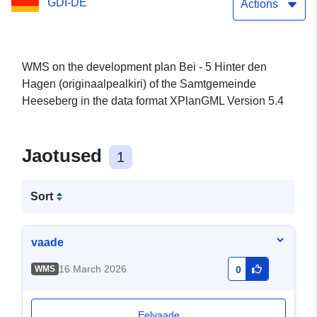
GDI-DE
Actions
WMS on the development plan Bei - 5 Hinter den
Hagen (originaalpealkiri) of the Samtgemeinde
Heeseberg in the data format XPlanGML Version 5.4
Jaotused
1
Sort
vaade
16 March 2026
WMS
0
Eelvaade