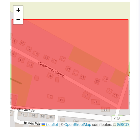
+
−
Leaflet
|
©
OpenStreetMap
contributors ©
GISCO