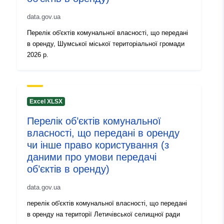
44ab-48b9-84d3-dc1bc126a938
data.gov.ua
Перелік об'єктів комунальної власності, що передані
Versjonsinfo:
1.0
в оренду, Шумської міської територіальної громади
2026 р.
Excel XLSX
Перелік об’єктів комунальної
власності, що передані в оренду
чи інше право користування (з
даними про умови передачі
об’єктів в оренду)
data.gov.ua
перелік об'єктів комунальної власності, що передані
в оренду на території Летичівської селищної ради