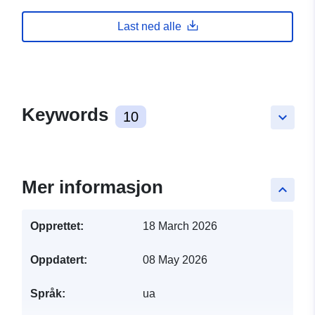
Last ned alle
Keywords
10
keyboard_arrow_down
Mer informasjon
keyboard_arrow_up
Opprettet:
18 March 2026
Oppdatert:
08 May 2026
Språk:
ua