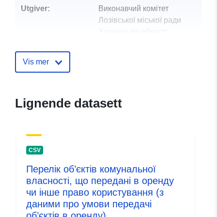
Utgiver:
Виконавчий комітет
Лозівської міської ради
Харківської області
Kontaktpunkter:
Грибіник Марина
Vis mer
Василівна
E-post:
mailto:kab21_lmr@ukr.net
Lignende datasett
Katalogopptak:
Lagt til data.europa.eu:
28
July 2026
Oppdatert på data.europa.eu:
CSV
29 July 2026
Перелік об’єктів комунальної
власності, що передані в оренду
Identifikatorer:
bc35f38a-44ab-48b9-84d3-
чи інше право користування (з
dc1bc126a938
даними про умови передачі
об’єктів в оренду)
uriRef:
http://data.europa.eu/88u/dataset/