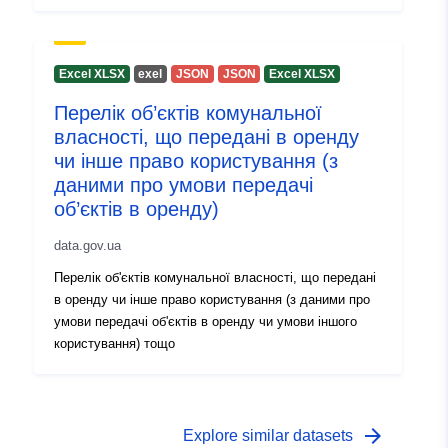
Excel XLSX
ехel
JSON
JSON
Excel XLSX
Перелік об’єктів комунальної
власності, що передані в оренду
чи інше право користування (з
даними про умови передачі
об’єктів в оренду)
data.gov.ua
Перелік об'єктів комунальної власності, що передані
в оренду чи інше право користування (з даними про
умови передачі об'єктів в оренду чи умови іншого
користування) тощо
arrow_forward
Explore similar datasets