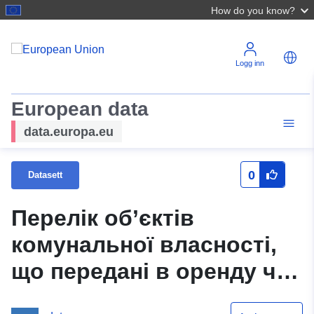
How do you know?
Logg inn
European data
data.europa.eu
0
Datasett
Перелік об’єктів
комунальної власності,
що передані в оренду чи
інше право користування