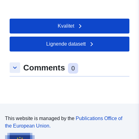
Kvalitet
Lignende datasett
Comments
keyboard_arrow_down
0
This website is managed by the
Publications Office of
the European Union.