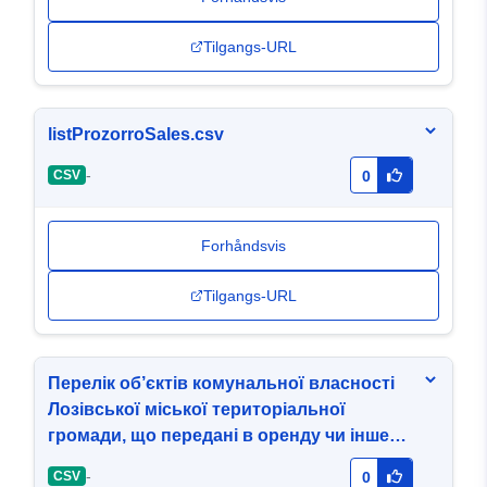
Tilgangs-URL
listProzorroSales.csv
-
CSV
0
Forhåndsvis
Tilgangs-URL
Перелік об’єктів комунальної власності
Лозівської міської територіальної
громади, що передані в оренду чи інше
право користування
-
CSV
0