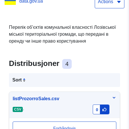
data.gov.ua
(з даними про умови
Actions
передачі об’єктів в
оренду)
Перелік об’єктів комунальної власності Лозівської
міської територіальної громади, що передані в
оренду чи інше право користування
Distribusjoner
4
Sort
listProzorroSales.csv
-
CSV
0
Forhåndsvis