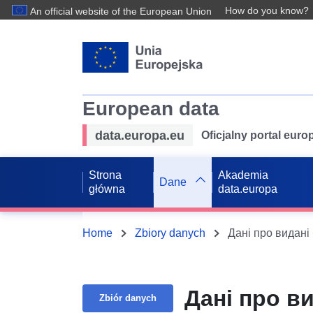
How do you know?
An official website of the European Union
European data
data.europa.eu
Oficjalny portal eur
Strona
Akademia
Dane
główna
data.europa
Home
Zbiory danych
Дані про видані
Дані про в
Zbiór danych