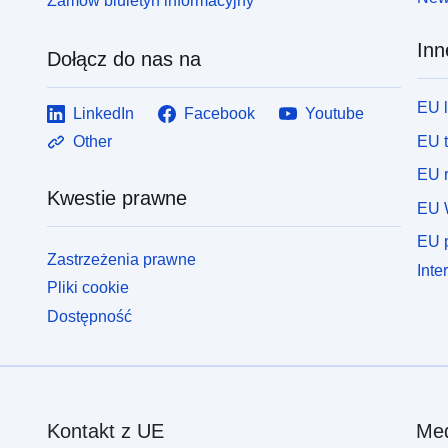
Zamów biuletyn informacyjny
Inn
Dołącz do nas na
EU 
LinkedIn
Facebook
Youtube
EU 
Other
EU r
Kwestie prawne
EU 
EU p
Zastrzeżenia prawne
Inte
Pliki cookie
Dostępność
Kontakt z UE
Med