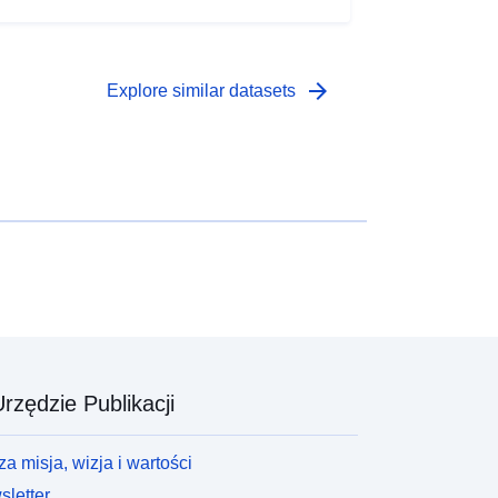
arrow_forward
Explore similar datasets
rzędzie Publikacji
a misja, wizja i wartości
letter