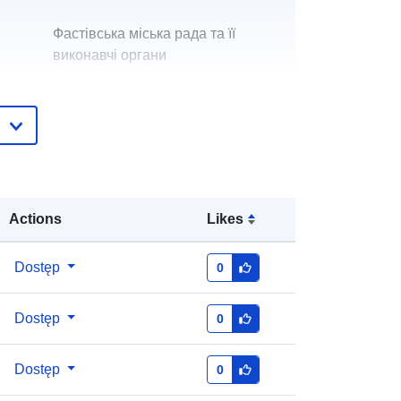
Фастівська міська рада та її
виконавчі органи
Перехрест Ксенія Петрівна
E-mail:
mailto:fmr.zmi@ukr.net
gu:
Dodany do data.europa.eu:
08 May
2026
Actions
Likes
Zaktualizowano dane.europa.eu:
01
August 2026
Dostęp
0
y:
bc8a71c1-fb91-4b7b-9a8a-
4cfc36120a64
Dostęp
0
http://data.europa.eu/88u/dataset/bc
Dostęp
0
8a71c1-fb91-4b7b-9a8a-
4cfc36120a64