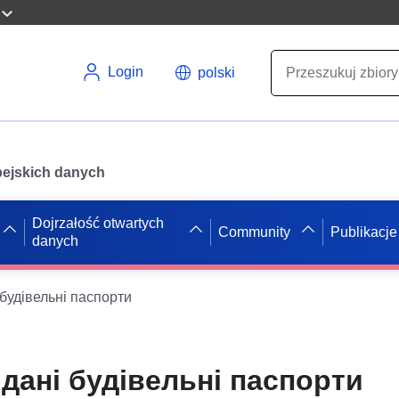
Login
polski
opejskich danych
Dojrzałość otwartych
Community
Publikacje
danych
 будівельні паспорти
идані будівельні паспорти