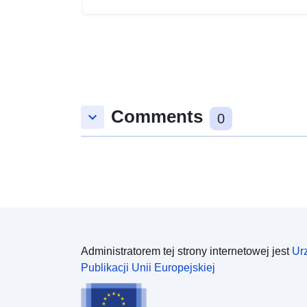
Comments
keyboard_arrow_down
0
Administratorem tej strony internetowej jest
Ur
Publikacji Unii Europejskiej