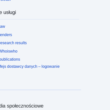
e usługi
law
tenders
esearch results
Whoiswho
ublications
rfejs dostawcy danych – logowanie
ia społecznościowe