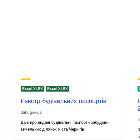
Excel XLSX
Excel XLSX
Реєстр будівельних паспортів
data.gov.ua
d
Дані про видані будівельні паспорти забудови
земельних ділянок міста Чернігів
R
u