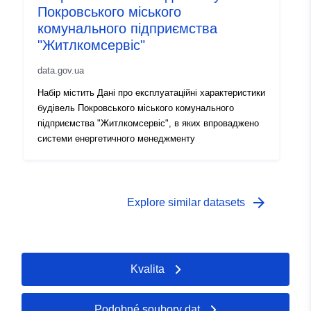
Покровського міського
комунального підприємства
"Житлкомсервіс"
data.gov.ua
Набір містить Дані про експлуатаційні характеристики
будівель Покровського міського комунального
підприємства "Житлкомсервіс", в яких впроваджено
системи енергетичного менеджменту
arrow_forward
Explore similar datasets
Kvalita
Podobné soubory dat