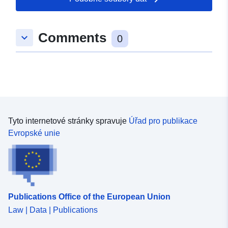
Comments
keyboard_arrow_down
0
Tyto internetové stránky spravuje
Úřad pro publikace
Evropské unie
Publications Office of the European Union
Law | Data | Publications