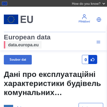
How do you know?
Přihlášení
European data
data.europa.eu
0
Soubor dat
Дані про експлуатаційні
характеристики будівель
комунальних
підприємств, установ