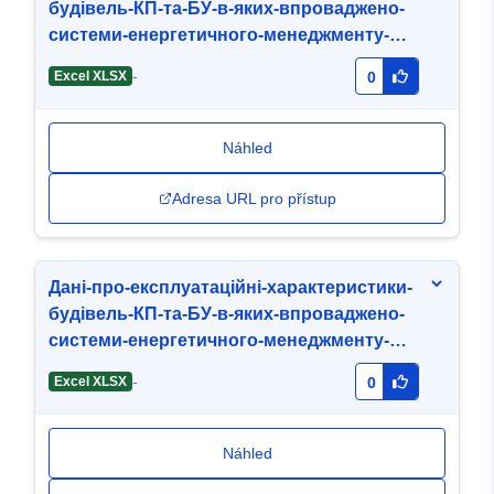
будівель-КП-та-БУ-в-яких-впроваджено-
системи-енергетичного-менеджменту-
МГБ-Надія-01-04-2026 (1).xlsx
-
Excel XLSX
0
Náhled
Adresa URL pro přístup
Дані-про-експлуатаційні-характеристики-
будівель-КП-та-БУ-в-яких-впроваджено-
системи-енергетичного-менеджменту-
МГБ-Надія-01-07-2024.xlsx
-
Excel XLSX
0
Náhled