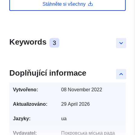
Stáhněte si všechny
Keywords
3
keyboard_arrow_down
Doplňující informace
keyboard_arrow_up
Vytvořeno:
08 November 2022
Aktualizováno:
29 April 2026
Jazyky:
ua
Vydavatel:
Покровська міська рада