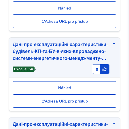
Náhled
Adresa URL pro přístup
Дані-про-експлуатаційні-характеристики-
будівель-КП-та-БУ-в-яких-впроваджено-
системи-енергетичного-менеджменту-
МГБ-Надія-01-04-2025.xlsx
-
Excel XLSX
0
Náhled
Adresa URL pro přístup
Дані-про-експлуатаційні-характеристики-