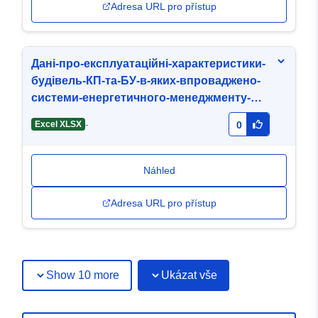
Adresa URL pro přístup
Дані-про-експлуатаційні-характеристики-
будівель-КП-та-БУ-в-яких-впроваджено-
системи-енергетичного-менеджменту-
МГБ-Надія-01-07-2025.xlsx
-
Excel XLSX
0
Náhled
Adresa URL pro přístup
Show 10 more
Ukázat vše