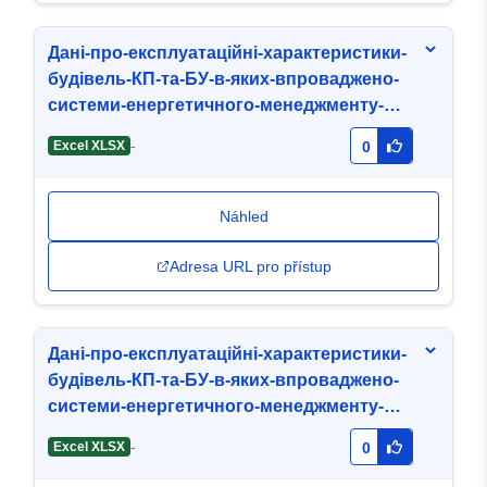
Дані-про-експлуатаційні-характеристики-
будівель-КП-та-БУ-в-яких-впроваджено-
системи-енергетичного-менеджменту-
МГБ-Надія-01-01-2026.xlsx
-
Excel XLSX
0
Náhled
Adresa URL pro přístup
Дані-про-експлуатаційні-характеристики-
будівель-КП-та-БУ-в-яких-впроваджено-
системи-енергетичного-менеджменту-
МГБ-Надія-01-04-2024.xlsx
-
Excel XLSX
0