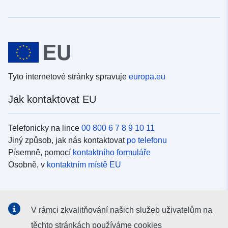
Tyto internetové stránky spravuje
europa.eu
Jak kontaktovat EU
Telefonicky na lince
00 800 6 7 8 9 10 11
Jiný způsob, jak nás kontaktovat
po telefonu
Písemně, pomocí
kontaktního formuláře
Osobně, v
kontaktním místě EU
Sociální média
V rámci zkvalitňování našich služeb uživatelům na
Vyhledávání informačních kanálů EU v
sociálních médiích
těchto stránkách používáme cookies