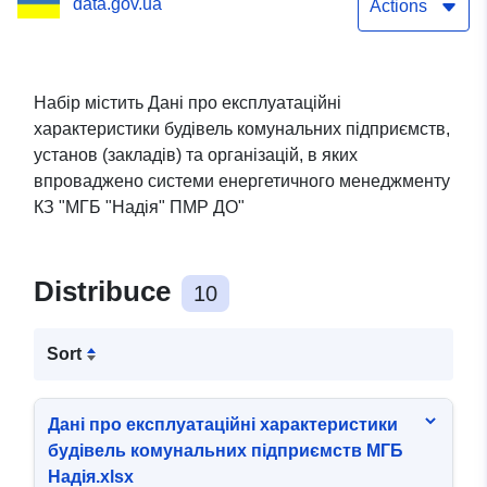
data.gov.ua
(закладів) та організацій,
Actions
в яких впроваджено
системи енергетичного
Набір містить Дані про експлуатаційні
характеристики будівель комунальних підприємств,
менеджменту КЗ "МГБ
установ (закладів) та організацій, в яких
"Надія" ПМР ДО"
впроваджено системи енергетичного менеджменту
КЗ "МГБ "Надія" ПМР ДО"
Distribuce
10
Sort
Дані про експлуатаційні характеристики
будівель комунальних підприємств МГБ
Надія.xlsx