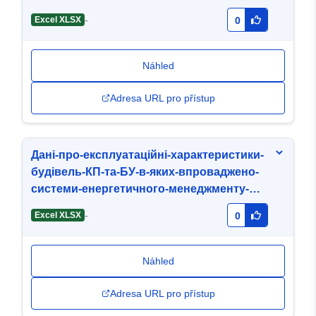
-
Excel XLSX
0
Náhled
Adresa URL pro přístup
Дані-про-експлуатаційні-характеристики-
будівель-КП-та-БУ-в-яких-впроваджено-
системи-енергетичного-менеджменту-
МГБ-Надія-01-01-2025.xlsx
-
Excel XLSX
0
Náhled
Adresa URL pro přístup