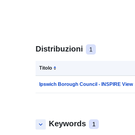
Distribuzioni
1
Titolo
Ipswich Borough Council - INSPIRE View
Keywords
keyboard_arrow_down
1