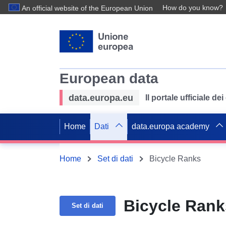
How do you know?
An official website of the European Union
European data
data.europa.eu
Il portale ufficiale de
Home
Dati
data.europa academy
Home
Set di dati
Bicycle Ranks
Bicycle Rank
Set di dati