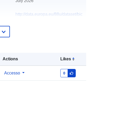
July 2026
http://data.europa.eu/88u/dataset/bic
ycle-ranks
Actions
Likes
Accesso
0