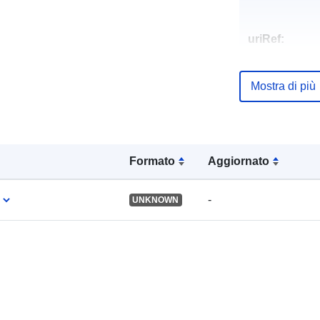
uriRef:
Mostra di più
Formato
Aggiornato
-
UNKNOWN