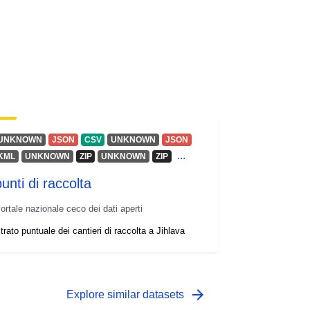
UNKNOWN
JSON
CSV
UNKNOWN
JSON
...
KML
UNKNOWN
ZIP
UNKNOWN
ZIP
unti di raccolta
ortale nazionale ceco dei dati aperti
trato puntuale dei cantieri di raccolta a Jihlava
arrow_forward
Explore similar datasets