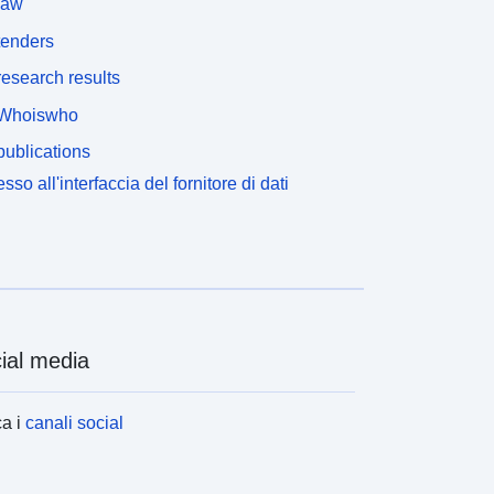
law
tenders
esearch results
Whoiswho
ublications
sso all'interfaccia del fornitore di dati
ial media
a i
canali social