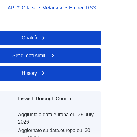
API
Citarsi
Metadata
Embed
RSS
Qualità
Set di dati simili
History
Ipswich Borough Council
Aggiunta a data.europa.eu:
29 July
2026
Aggiornato su data.europa.eu:
30