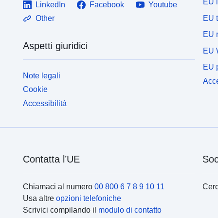
EU 
LinkedIn
Facebook
Youtube
EU 
Other
EU r
Aspetti giuridici
EU 
EU p
Note legali
Acce
Cookie
Accessibilità
Contatta l’UE
Soc
Chiamaci al numero
00 800 6 7 8 9 10 11
Cerc
Usa altre
opzioni telefoniche
Scrivici compilando il
modulo di contatto