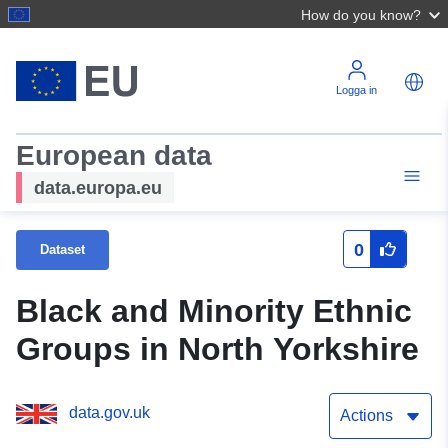
How do you know?
Logga in
European data
data.europa.eu
0
Dataset
Black and Minority Ethnic
Groups in North Yorkshire
data.gov.uk
Actions