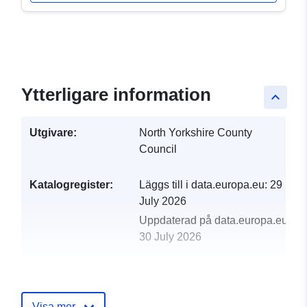
Ytterligare information
keyboard_arrow_up
Utgivare:
North Yorkshire County
Council
Katalogregister:
Läggs till i data.europa.eu:
29
July 2026
Uppdaterad på data.europa.eu:
30 July 2026
uriRef:
http://data.europa.eu/88u/dataset/b
and-minority-ethnic-groups-in-nort
yorkshire
Visa mer