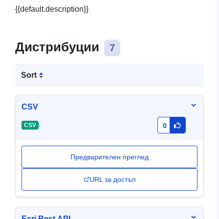
{{default.description}}
Дистрибуции
7
Sort
CSV
-
CSV
0
Предварителен преглед
URL за достъп
Esri Rest API