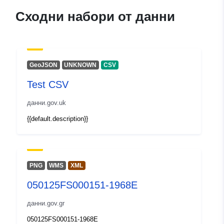
Сходни набори от данни
GeoJSON
UNKNOWN
CSV
Test CSV
данни.gov.uk
{{default.description}}
PNG
WMS
XML
050125FS000151-1968E
данни.gov.gr
050125FS000151-1968E