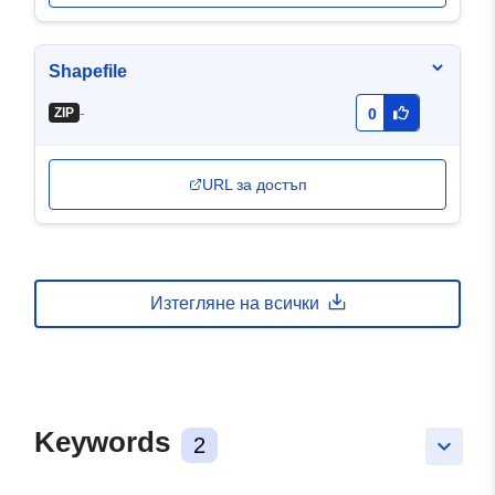
Shapefile
-
ZIP
0
URL за достъп
Изтегляне на всички
Keywords
2
keyboard_arrow_down