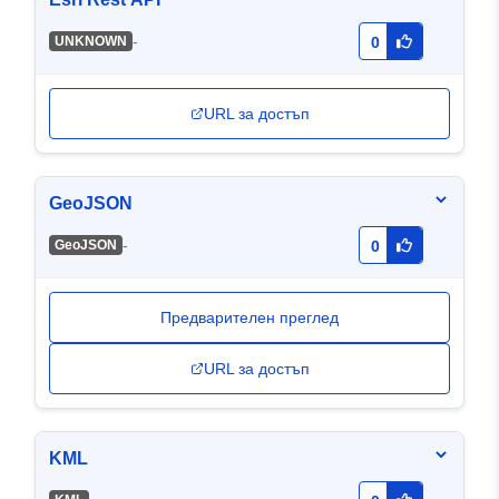
-
UNKNOWN
0
URL за достъп
GeoJSON
-
GeoJSON
0
Предварителен преглед
URL за достъп
KML