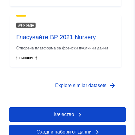
web page
Гласувайте BP 2021 Nursery
Отворена платформа за френски публични данни
{описание}}
arrow_forward
Explore similar datasets
Качество
Сходни набори от данни