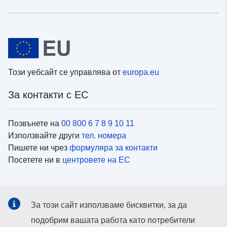
Този уебсайт се управлява от
europa.eu
За контакти с ЕС
Позвънете на
00 800 6 7 8 9 10 11
Използвайте други
тел. номера
Пишете ни чрез
формуляра за контакти
Посетете ни в
центровете на ЕС
Социални медии
За този сайт използваме бисквитки, за да
Вижте профили на ЕС в
социалните медии
подобрим вашата работа като потребители