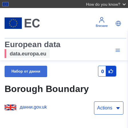
How do you know?
Влизане
European data
data.europa.eu
0
Набор от данни
Borough Boundary
данни.gov.uk
Actions