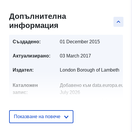
Допълнителна
keyboard_arrow_up
информация
Създадено:
01 December 2015
Актуализирано:
03 March 2017
Издател:
London Borough of Lambeth
Каталожен
Добавено към data.europa.eu:
29
запис:
July 2026
Актуализирана на data.europa.eu
30 July 2026
Показване на повече
uriRef:
http://data.europa.eu/88u/dataset/
boundary