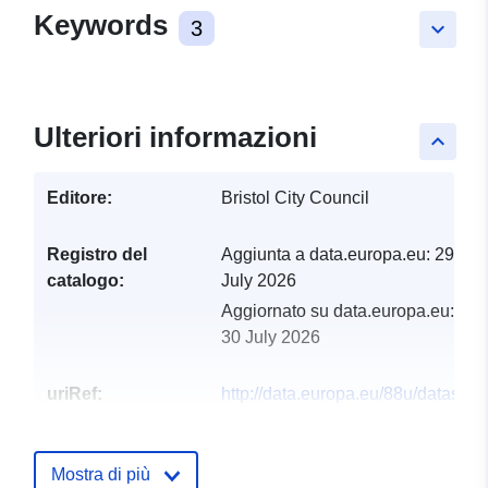
Keywords
3
keyboard_arrow_down
Ulteriori informazioni
keyboard_arrow_up
Editore:
Bristol City Council
Registro del
Aggiunta a data.europa.eu:
29
catalogo:
July 2026
Aggiornato su data.europa.eu:
30 July 2026
uriRef:
http://data.europa.eu/88u/dataset/br
parks-city-docks-water
Mostra di più