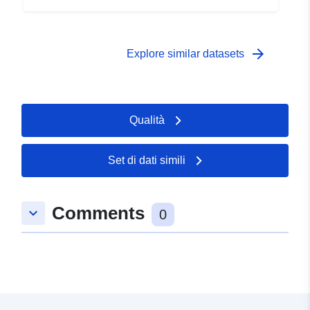
arrow_forward
Explore similar datasets
Qualità
Set di dati simili
Comments
keyboard_arrow_down
0