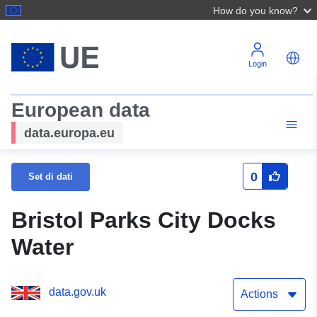
How do you know?
Login
European data
data.europa.eu
0
Set di dati
Bristol Parks City Docks
Water
data.gov.uk
Actions