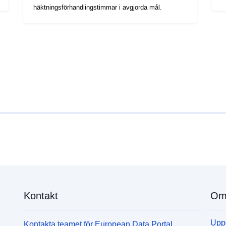
häktningsförhandlingstimmar i avgjorda mål.
Kontakt
Om 
Uppd
Kontakta teamet för European Data Portal