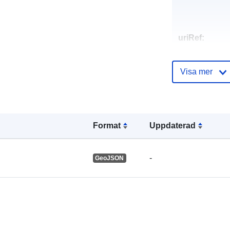
uriRef:
Visa mer
Format
Uppdaterad
-
GeoJSON