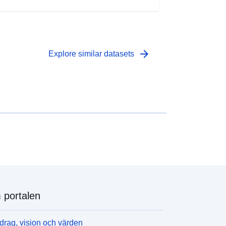
arrow_forward
Explore similar datasets
portalen
rag, vision och värden