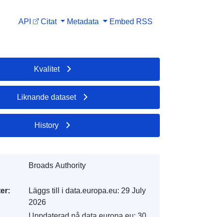
API
Citat
Metadata
Embed
RSS
Kvalitet
Liknande dataset
History
Broads Authority
er:
Läggs till i data.europa.eu:
29 July
2026
Uppdaterad på data.europa.eu:
30