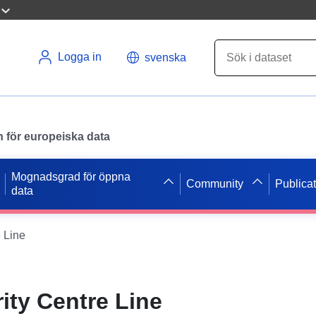
Logga in
svenska
en för europeiska data
Mognadsgrad för öppna
Community
Publica
data
 Line
ity Centre Line