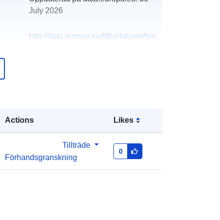
July 2026
http://data.europa.eu/88u/dataset/bro
ads-authority-centre-line
Actions
Likes
Tillträde
0
Förhandsgranskning