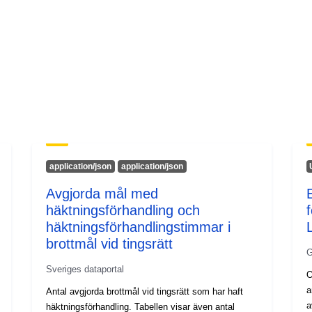
application/json
application/json
Avgjorda mål med
häktningsförhandling och
häktningsförhandlingstimmar i
brottmål vid tingsrätt
G
Sveriges dataportal
O
a
Antal avgjorda brottmål vid tingsrätt som har haft
a
häktningsförhandling. Tabellen visar även antal