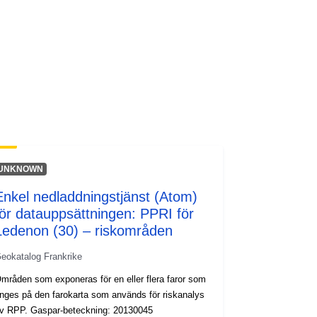
UNKNOWN
Enkel nedladdningstjänst (Atom)
för datauppsättningen: PPRI för
Ledenon (30) – riskområden
eokatalog Frankrike
mråden som exponeras för en eller flera faror som
nges på den farokarta som används för riskanalys
v RPP. Gaspar-beteckning: 20130045