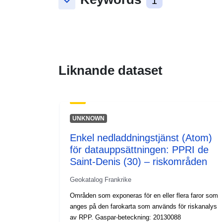
keyboard_arrow_down
1
Liknande dataset
UNKNOWN
Enkel nedladdningstjänst (Atom)
för datauppsättningen: PPRI de
Saint-Denis (30) – riskområden
Geokatalog Frankrike
Områden som exponeras för en eller flera faror som
anges på den farokarta som används för riskanalys
av RPP. Gaspar-beteckning: 20130088