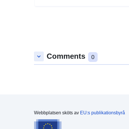
Comments
keyboard_arrow_down
0
Webbplatsen sköts av
EU:s publikationsbyrå