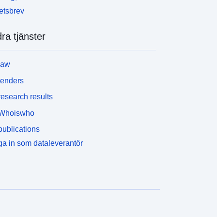
etsbrev
ra tjänster
law
tenders
esearch results
Whoiswho
ublications
a in som dataleverantör