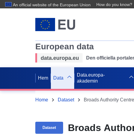
How do you know?
An official website of the European Union
European data
data.europa.eu
Den officiella portal
Data.europa-
Hem
Data
akademin
Home
Dataset
Broads Authority Centre
Broads Author
Dataset