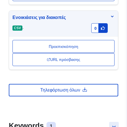
Ενοικιάσεις για διακοπές
-
CSV
0
Προεπισκόπηση
URL πρόσβασης
Τηλεφόρτωση όλων
Keywords
1
keyboard_arrow_down