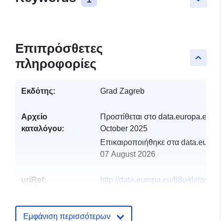
Επιπρόσθετες
keyboard_arrow_up
πληροφορίες
Εκδότης:
Grad Zagreb
Αρχείο
Προστίθεται στο data.europa.eu:
2
καταλόγου:
October 2025
Επικαιροποιήθηκε στα data.europa
07 August 2026
uriRef:
http://data.europa.eu/88u/dataset/b
smjestajnih-objekata-grada-zagre
Εμφάνιση περισσότερων