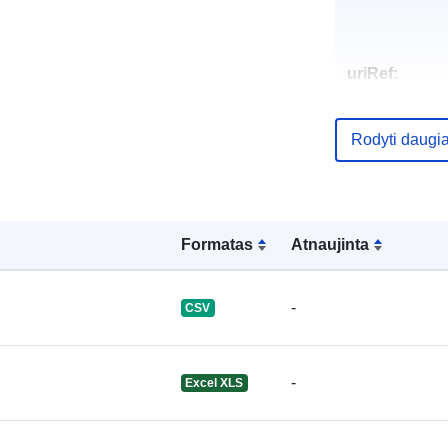
uriRef:
Rodyti daugi
Formatas
Atnaujinta
-
CSV
-
Excel XLS