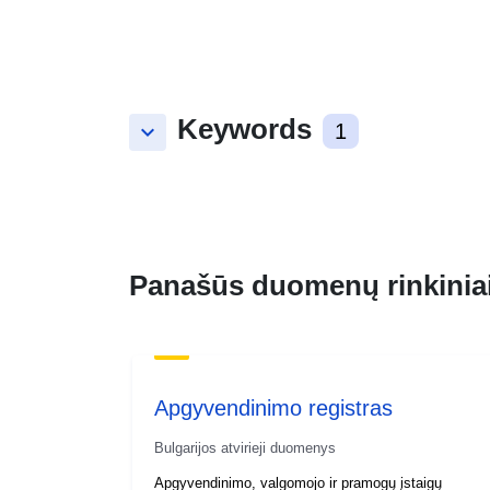
Keywords
keyboard_arrow_down
1
Panašūs duomenų rinkinia
Apgyvendinimo registras
Bulgarijos atvirieji duomenys
Apgyvendinimo, valgomojo ir pramogų įstaigų