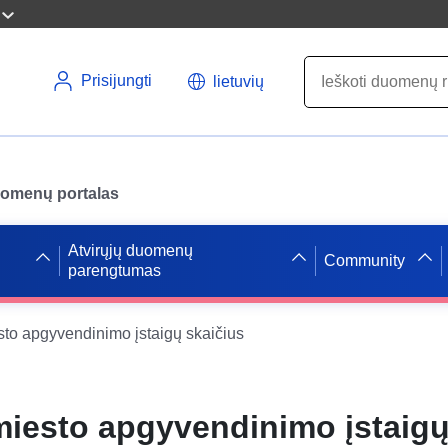
Prisijungti
lietuvių
uomenų portalas
Atvirųjų duomenų
Community
parengtumas
to apgyvendinimo įstaigų skaičius
iesto apgyvendinimo įstaigų