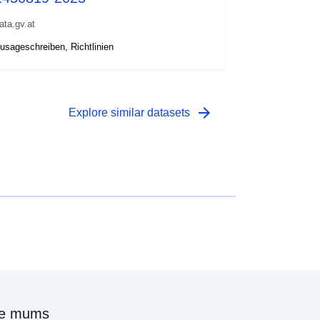
ata.gv.at
usageschreiben, Richtlinien
arrow_forward
Explore similar datasets
ie mums