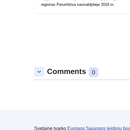
registras Perushtitsa savivaldybėje 2018 m.
Comments
keyboard_arrow_down
0
Svetainę tvarko
Europos Sąjungos leidinių biu