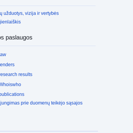
 užduotys, vizija ir vertybės
ienlaiškis
os paslaugos
law
tenders
esearch results
Whoiswho
ublications
ijungimas prie duomenų teikėjo sąsajos