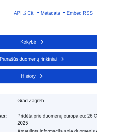
API
Cit.
Metadata
Embed
RSS
Kokybė
Panašūs duomenų rinkiniai
History
Grad Zagreb
as:
Pridėta prie duomenų.europa.eu:
26 October
2025
Atnaujinta informacija apie duomenis.europa.eu: