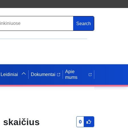
Search
Apie
Leidiniai
Dokumentai
mums
 skaičius
0