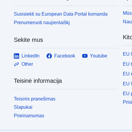
Mūsų
Susisiekti su European Data Portal komanda
Nauj
Prenumeruoti naujienlaiškį
Kit
Sekite mus
EU 
LinkedIn
Facebook
Youtube
EU 
Other
EU r
Teisinė informacija
EU 
EU p
Teisinis pranešimas
Pris
Slapukai
Prieinamumas