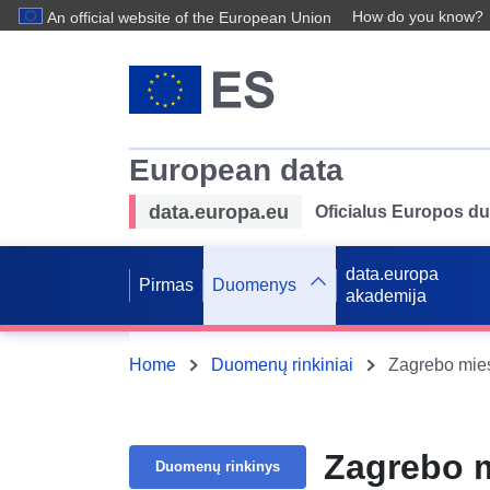
How do you know?
An official website of the European Union
European data
data.europa.eu
Oficialus Europos d
data.europa
Pirmas
Duomenys
akademija
Home
Duomenų rinkiniai
Zagrebo mies
Zagrebo m
Duomenų rinkinys