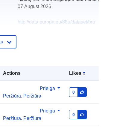
07 August 2026
http://data.europa.eu/88u/dataset/bro
j-smjestajnih-objekata-grada-
zagreba
au
Actions
Likes
Prieiga
0
Peržiūra. Peržiūra
Prieiga
0
Peržiūra. Peržiūra