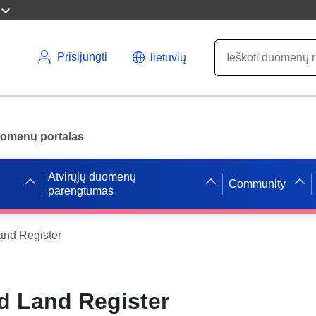
Prisijungti
lietuvių
uomenų portalas
Atvirųjų duomenų
Community
parengtumas
and Register
d Land Register