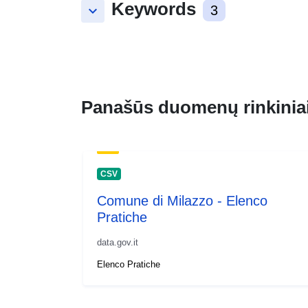
Keywords
keyboard_arrow_down
3
Panašūs duomenų rinkinia
CSV
Comune di Milazzo - Elenco
Pratiche
data.gov.it
Elenco Pratiche