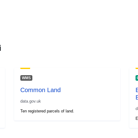
i
WMS
Common Land
B
data.gov.uk
d
Ten registered parcels of land.
E