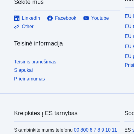
Sekite mus
EU 
LinkedIn
Facebook
Youtube
EU 
Other
EU r
Teisinė informacija
EU 
EU p
Teisinis pranešimas
Pris
Slapukai
Prieinamumas
Kreipkitės į ES tarnybas
Soci
Skambinkite mums telefonu
00 800 6 7 8 9 10 11
ES