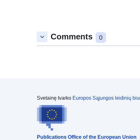
Comments
keyboard_arrow_down
0
Svetainę tvarko
Europos Sąjungos leidinių biu
Publications Office of the European Union