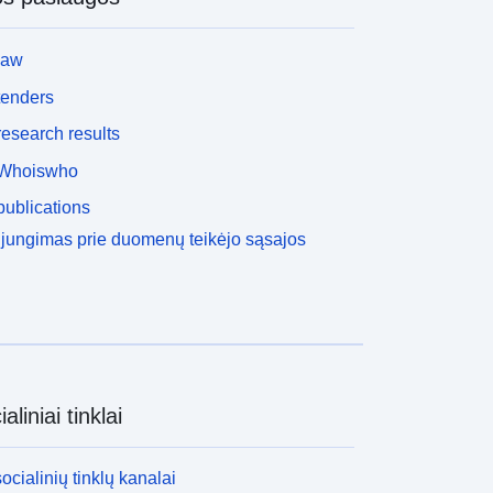
law
tenders
esearch results
Whoiswho
ublications
ijungimas prie duomenų teikėjo sąsajos
aliniai tinklai
socialinių tinklų kanalai