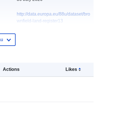
http://data.europa.eu/88u/dataset/bro
wnfield-land-register13
au
Actions
Likes