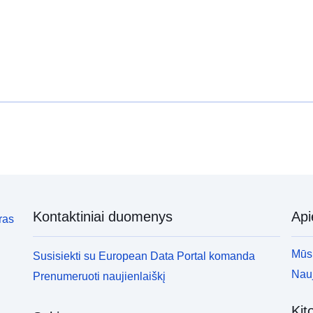
Kontaktiniai duomenys
Ap
ras
Mūsų
Susisiekti su European Data Portal komanda
Nauj
Prenumeruoti naujienlaiškį
Kit