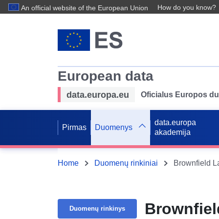
How do you know?
An official website of the European Union
European data
data.europa.eu
Oficialus Europos d
data.europa
Pirmas
Duomenys
akademija
Home
Duomenų rinkiniai
Brownfield L
Brownfiel
Duomenų rinkinys