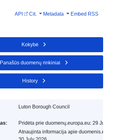
API
Cit.
Metadata
Embed
RSS
Kokybė
Panašūs duomenų rinkiniai
History
Luton Borough Council
as:
Pridėta prie duomenų.europa.eu:
29 July 2026
Atnaujinta informacija apie duomenis.europa.eu:
30 July 2026