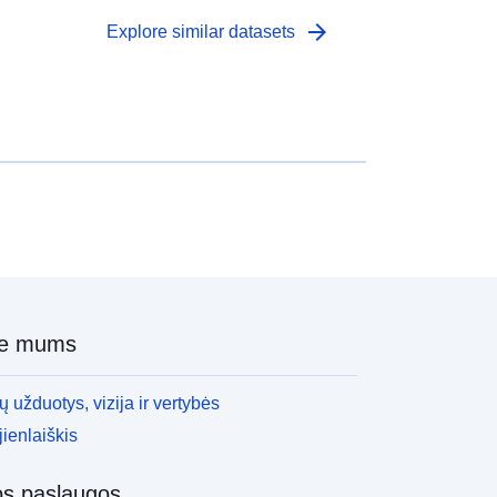
arrow_forward
Explore similar datasets
ie mums
 užduotys, vizija ir vertybės
ienlaiškis
os paslaugos