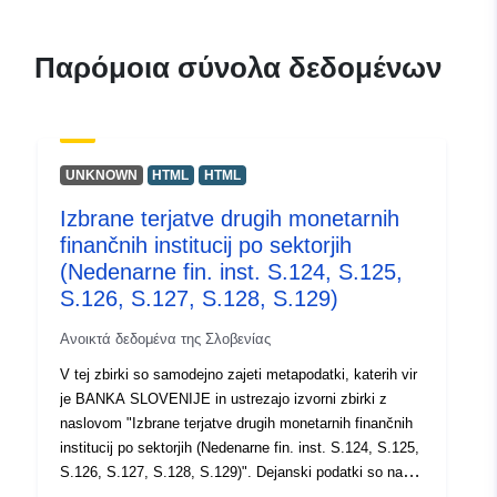
Παρόμοια σύνολα δεδομένων
UNKNOWN
HTML
HTML
Izbrane terjatve drugih monetarnih
finančnih institucij po sektorjih
(Nedenarne fin. inst. S.124, S.125,
S.126, S.127, S.128, S.129)
Ανοικτά δεδομένα της Σλοβενίας
V tej zbirki so samodejno zajeti metapodatki, katerih vir
je BANKA SLOVENIJE in ustrezajo izvorni zbirki z
naslovom "Izbrane terjatve drugih monetarnih finančnih
institucij po sektorjih (Nedenarne fin. inst. S.124, S.125,
S.126, S.127, S.128, S.129)". Dejanski podatki so na
voljo v formatu PC-Axis (.px). Med dodatnimi