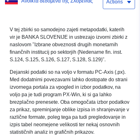
Ανοικτά δεδομένα της Σλοβενίας
S.125, S.126, S.127, S.128,
Actions
S.129)
V tej zbirki so samodejno zajeti metapodatki, katerih
vir je BANKA SLOVENIJE in ustrezajo izvorni zbirki z
naslovom "Izbrane obveznosti drugih monetarnih
finančnih institucij po sektorjih (Nedenarne fin. inst.
S.124, S.125, S.126, S.127, S.128, S.129)".
Dejanski podatki so na voljo v formatu PC-Axis (.px).
Med dodatnimi povezavami lahko dostopate do strani
izvornega portala za vpogled in izbor podatkov, na
voljo pa je tudi program PX-Win, ki si ga lahko
brezplačno prenesete. Oba omogočata izbor podatkov
za prikaz, spreminjanje oblike izpisa in shranjevanje v
različne formate, poleg tega pa tudi pregledovanje in
izpis tabel neomejene velikosti ter nekaj osnovnih
statističnih analiz in grafičnih prikazov.