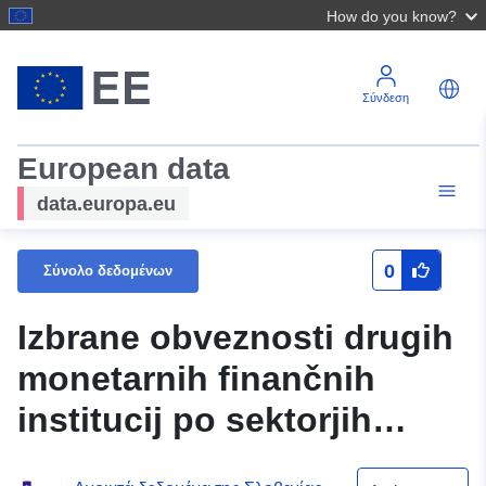
How do you know?
Σύνδεση
European data
data.europa.eu
0
Σύνολο δεδομένων
Izbrane obveznosti drugih
monetarnih finančnih
institucij po sektorjih
(Nedenarne fin. inst. S.124,