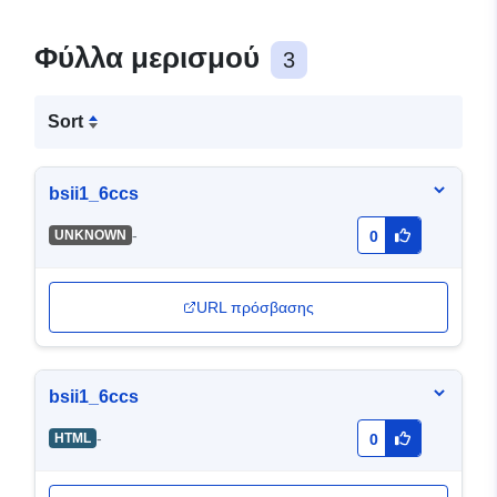
Φύλλα μερισμού
3
Sort
bsii1_6ccs
-
UNKNOWN
0
URL πρόσβασης
bsii1_6ccs
-
HTML
0