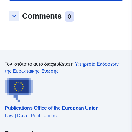
Comments
keyboard_arrow_down
0
Τον ιστότοπο αυτό διαχειρίζεται η
Υπηρεσία Εκδόσεων
της Ευρωπαϊκής Ένωσης
Publications Office of the European Union
Law | Data | Publications