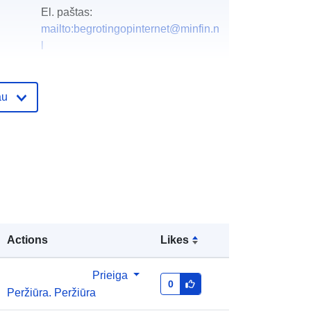
El. paštas:
mailto:begrotingopinternet@minfin.n
l
as:
Pridėta prie duomenų.europa.eu:
28 July 2026
au
Atnaujinta informacija apie duomenis.europa.eu:
29 July 2026
http://data.europa.eu/88u/dataset/bu
dgettaire-tabellen-rijksbegroting-
2024
Actions
Likes
Prieiga
0
Peržiūra. Peržiūra