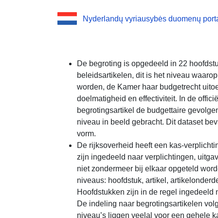
Nyderlandų vyriausybės duomenų port
De begroting is opgedeeld in 22 hoofdst
beleidsartikelen, dit is het niveau waaro
worden, de Kamer haar budgetrecht uito
doelmatigheid en effectiviteit. In de offi
begrotingsartikel de budgettaire gevolgen 
niveau in beeld gebracht. Dit dataset be
vorm.
De rijksoverheid heeft een kas-verplichtin
zijn ingedeeld naar verplichtingen, uitg
niet zondermeer bij elkaar opgeteld word
niveaus: hoofdstuk, artikel, artikelonderd
Hoofdstukken zijn in de regel ingedeeld 
De indeling naar begrotingsartikelen vo
niveau’s liggen veelal voor een gehele 