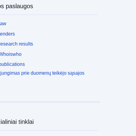
os paslaugos
law
tenders
esearch results
Whoiswho
ublications
ijungimas prie duomenų teikėjo sąsajos
aliniai tinklai