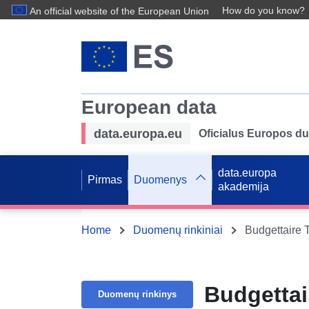
How do you know?
An official website of the European Union
European data
data.europa.eu
Oficialus Europos d
data.europa
Pirmas
Duomenys
akademija
Home
Duomenų rinkiniai
Budgettaire 
Budgettai
Duomenų rinkinys