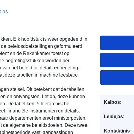
alas
ukken. Elk hoofdstuk is weer opgedeeld in
p de beleidsdoelstellingen geformuleerd
efent en de Rekenkamer toetst op
ciële begrotingsstukken worden per
van het beleid tot detail- en regeling-
vat deze tabellen in machine leesbare
gen stelsel. Dit betekent dat de tabellen
aven en ontvangsten. Let op, deze kunnen
Kalbos:
en. De tabel kent 5 hiërarchische
eel, financiële instrumenten en details.
Leidėjas:
naar departementen en/of ministerposten.
lgt de algemene beleidsdoelen. Deze twee
Kontaktinis
kabinetsperiode vast, aanpassingen