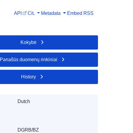
API
Cit.
Metadata
Embed
RSS
Kokybė
Panašūs duomenų rinkiniai
History
Dutch
DGRB/BZ