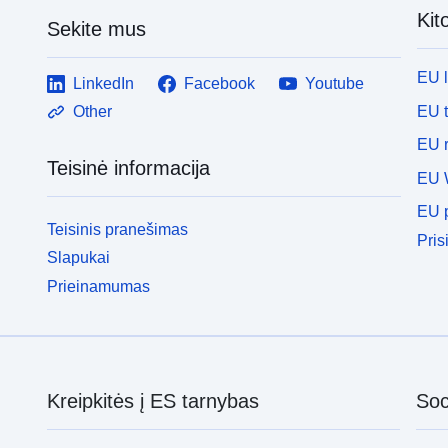
Kit
Sekite mus
EU 
LinkedIn
Facebook
Youtube
EU 
Other
EU r
Teisinė informacija
EU 
EU p
Teisinis pranešimas
Pris
Slapukai
Prieinamumas
Kreipkitės į ES tarnybas
Soci