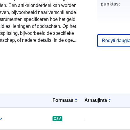
punktas:
den. Een artikelonderdeel kan worden
even, bijvoorbeeld naar verschillende
strumenten specificeren hoe het geld
idies, leningen of opdrachten. Op het
splitsing, bijvoorbeeld de specifieke
Katalogo įraš
schap, of nadere details. In de ope...
Rodyti daugi
uriRef:
Formatas
Atnaujinta
-
CSV