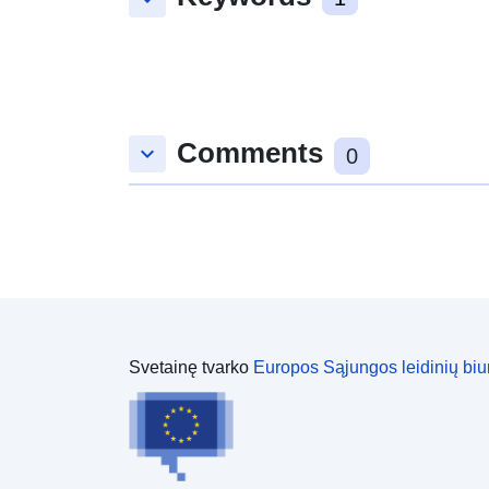
Comments
keyboard_arrow_down
0
Svetainę tvarko
Europos Sąjungos leidinių biu