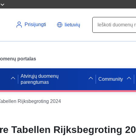
Prisijungti
lietuvių
uomenų portalas
Atvirųjų duomenų
Community
parengtumas
Tabellen Rijksbegroting 2024
re Tabellen Rijksbegroting 2