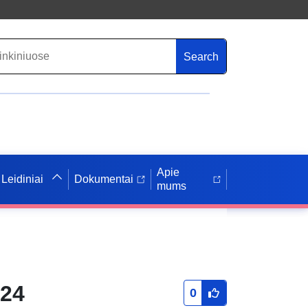
Search
Apie
Leidiniai
Dokumentai
mums
024
0