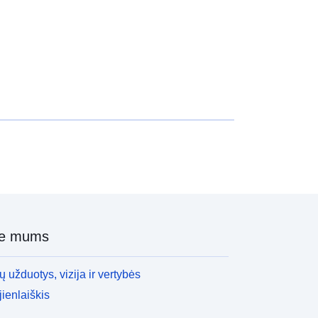
ie mums
 užduotys, vizija ir vertybės
ienlaiškis