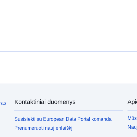
Kontaktiniai duomenys
Ap
ras
Mūsų
Susisiekti su European Data Portal komanda
Nauj
Prenumeruoti naujienlaiškį