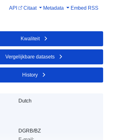
API
Citaat
Metadata
Embed
RSS
Kwaliteit
Vergelijkbare datasets
History
Dutch
DGRB/BZ
E-mail: