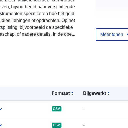
even, bijvoorbeeld naar verschillende
strumenten specificeren hoe het geld
idies, leningen of opdrachten. Op het
splitsing, bijvoorbeeld de specifieke
Catalogusreg
schap, of nadere details. In de ope...
Meer tonen
:
uriRef:
Formaat
Bijgewerkt
-
CSV
-
CSV