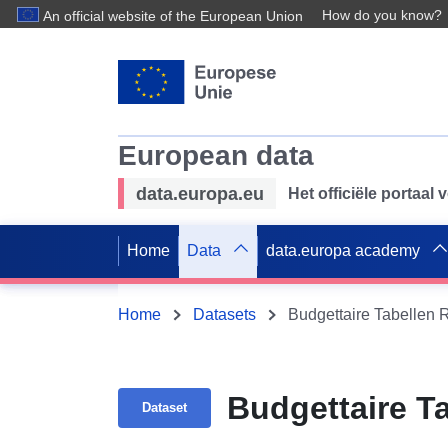
How do you know?
An official website of the European Union
European data
data.europa.eu
Het officiële portaal
Home
Data
data.europa academy
Home
Datasets
Budgettaire Tabellen 
Budgettaire T
Dataset