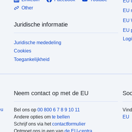
EU 
Other
EU r
EU 
Juridische informatie
EU p
Logi
Juridische mededeling
Cookies
Toegankelijkheid
Neem contact op met de EU
Soc
eu
Bel ons op
00 800 6 7 8 9 10 11
Vin
Andere opties om
te bellen
EU
Schrijf ons via het
contactformulier
Ontmoet ons in een van
de EU-centra