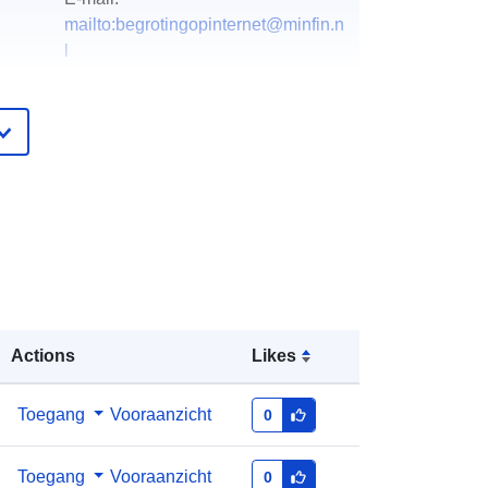
mailto:begrotingopinternet@minfin.n
l
ister
Toegevoegd aan data.europa.eu:
28
July 2026
Bijgewerkt op data.europa.eu:
29
July 2026
http://data.europa.eu/88u/dataset/bu
dgettaire-tabellen-rijksbegroting-
2024
Actions
Likes
Toegang
Vooraanzicht
0
Toegang
Vooraanzicht
0