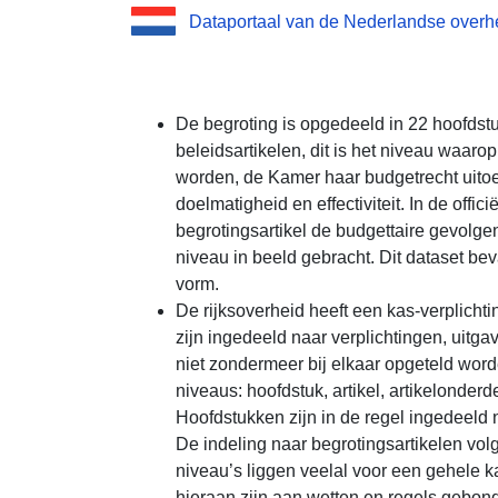
Dataportaal van de Nederlandse overh
De begroting is opgedeeld in 22 hoofdst
beleidsartikelen, dit is het niveau waaro
worden, de Kamer haar budgetrecht uito
doelmatigheid en effectiviteit. In de offi
begrotingsartikel de budgettaire gevolgen 
niveau in beeld gebracht. Dit dataset be
vorm.
De rijksoverheid heeft een kas-verplichtin
zijn ingedeeld naar verplichtingen, uitg
niet zondermeer bij elkaar opgeteld word
niveaus: hoofdstuk, artikel, artikelonderd
Hoofdstukken zijn in de regel ingedeeld 
De indeling naar begrotingsartikelen vo
niveau’s liggen veelal voor een gehele 
hieraan zijn aan wetten en regels gebon