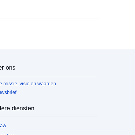
r ons
 missie, visie en waarden
wsbrief
ere diensten
law