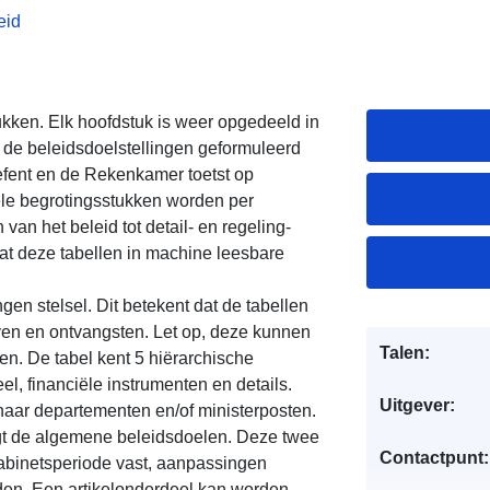
eid
ukken. Elk hoofdstuk is weer opgedeeld in
p de beleidsdoelstellingen geformuleerd
efent en de Rekenkamer toetst op
ciële begrotingsstukken worden per
van het beleid tot detail- en regeling-
vat deze tabellen in machine leesbare
gen stelsel. Dit betekent dat de tabellen
aven en ontvangsten. Let op, deze kunnen
Talen:
en. De tabel kent 5 hiërarchische
eel, financiële instrumenten en details.
Uitgever:
naar departementen en/of ministerposten.
lgt de algemene beleidsdoelen. Deze twee
Contactpunt:
kabinetsperiode vast, aanpassingen
den. Een artikelonderdeel kan worden