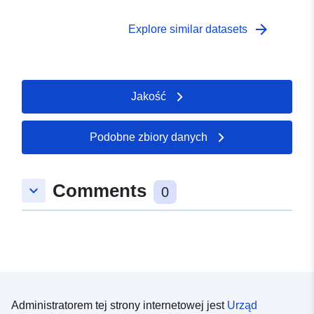
arrow_forward
Explore similar datasets
Jakość
Podobne zbiory danych
Comments
keyboard_arrow_down
0
Administratorem tej strony internetowej jest
Urząd