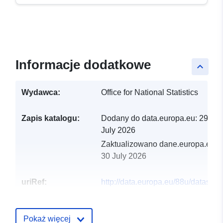
Informacje dodatkowe
keyboard_arrow_up
Wydawca:
Office for National Statistics
Zapis katalogu:
Dodany do data.europa.eu:
29
July 2026
Zaktualizowano dane.europa.eu:
30 July 2026
uriRef:
http://data.europa.eu/88u/dataset/bu
up-area-sub-divisions-march-2011
names-and-codes-in-england-and
wales4
Pokaż więcej