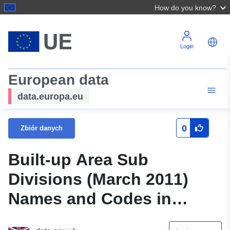
How do you know?
Login
European data
data.europa.eu
0
Zbiór danych
Built-up Area Sub
Divisions (March 2011)
Names and Codes in
England and Wales