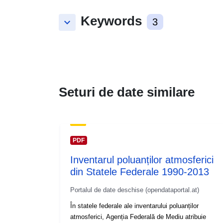
Keywords
keyboard_arrow_down
3
Seturi de date similare
PDF
Inventarul poluanților atmosferici
din Statele Federale 1990-2013
Portalul de date deschise (opendataportal.at)
În statele federale ale inventarului poluanților
atmosferici, Agenția Federală de Mediu atribuie