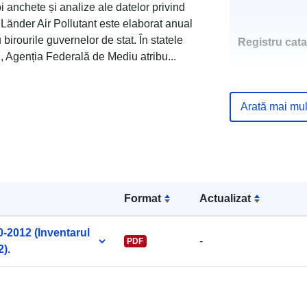
 anchete și analize ale datelor privind
ul Länder Air Pollutant este elaborat anual
irourile guvernelor de stat. În statele
Registru cata
i, Agenția Federală de Mediu atribu...
Arată mai mul
uriRef:
Format
Actualizat
0-2012 (Inventarul
-
PDF
2).