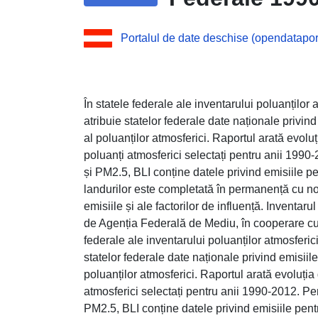
Portalul de date deschise (opendataport
În statele federale ale inventarului poluanțilo
atribuie statelor federale date naționale privind
al poluanților atmosferici. Raportul arată evoluț
poluanți atmosferici selectați pentru anii 1990
și PM2.5, BLI conține datele privind emisiile p
landurilor este completată în permanență cu noi
emisiile și ale factorilor de influență. Inventar
de Agenția Federală de Mediu, în cooperare cu b
federale ale inventarului poluanților atmosferi
statelor federale date naționale privind emisiile
poluanților atmosferici. Raportul arată evoluția 
atmosferici selectați pentru anii 1990-2012. Pen
PM2.5, BLI conține datele privind emisiile pent