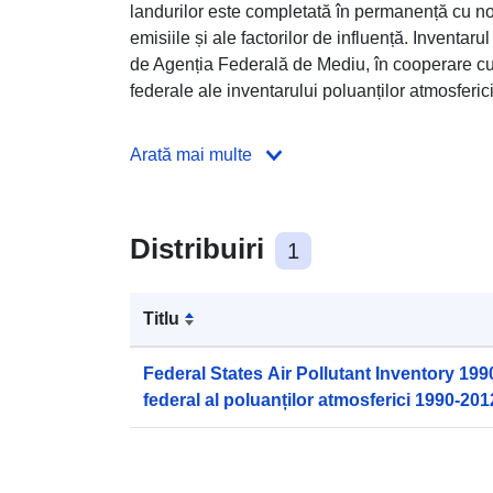
landurilor este completată în permanență cu noi
emisiile și ale factorilor de influență. Inventar
de Agenția Federală de Mediu, în cooperare cu b
federale ale inventarului poluanților atmosferic
Arată mai multe
Distribuiri
1
Titlu
Federal States Air Pollutant Inventory 199
federal al poluanților atmosferici 1990-201