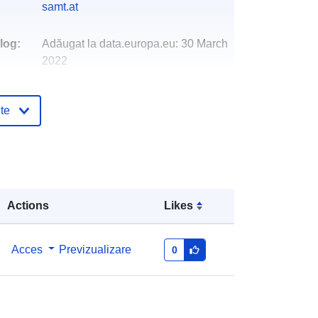
samt.at
log:
Adăugat la data.europa.eu:
30 March
2022
Informații actualizate la data a.europa.eu:
02 March 2026
te
http://data.europa.eu/88u/dataset/bu
ndeslnderluftschadstoffinventur1990
2012
Actions
Likes
Acces
Previzualizare
0