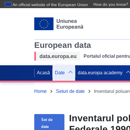
How do you know?
An official website of the European Union
European data
data.europa.eu
Portalul oficial pent
Acasă
Date
data.europa academy
Home
Seturi de date
Inventarul poluan
Inventarul pol
Set de
Federale 199
date