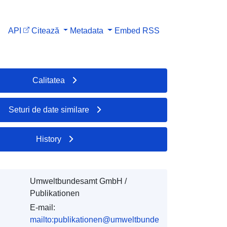
API
Citează
Metadata
Embed
RSS
Calitatea
Seturi de date similare
History
Umweltbundesamt GmbH /
Publikationen
E-mail:
mailto:publikationen@umweltbunde