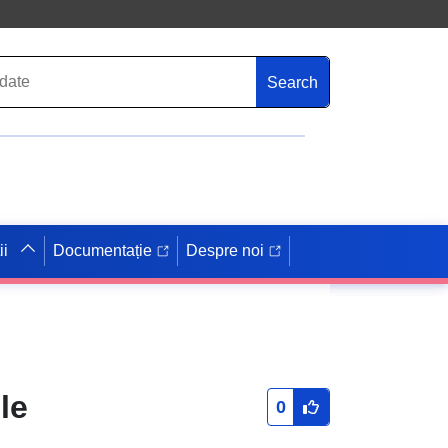
Search
ii
Documentație
Despre noi
le
0