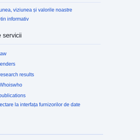
atele privind emisiile pentru anii 2000-2011. Analiza
pecifică landurilor este completată în permanență
unea, viziunea și valorile noastre
u noi anchete și analize ale datelor privind emisiile
tin informativ
i ale factorilor de influență. Agenția Federală de
ediu, în cooperare cu birourile guvernelor de stat,
 servicii
ntocmește inventarul anual al poluanților
tmosferici ai Agenției Federale de Mediu.
law
tenders
esearch results
Whoiswho
ublications
ctare la interfața furnizorilor de date