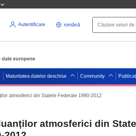
Autentificare
română
ru date europene
Maturitatea datelor deschise
Community
Publicaț
ților atmosferici din Statele Federale 1990-2012
uanților atmosferici din State
0-2012