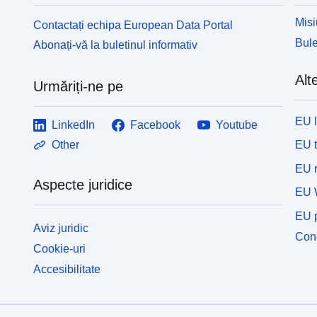
d
s
Misi
Contactați echipa European Data Portal
c
Bule
Abonați-vă la buletinul informativ
ș
M
Alte
î
Urmăriți-ne pe
a
EU 
LinkedIn
Facebook
Youtube
EU 
Other
EU r
Aspecte juridice
EU 
EU p
Aviz juridic
Cone
Cookie-uri
Accesibilitate