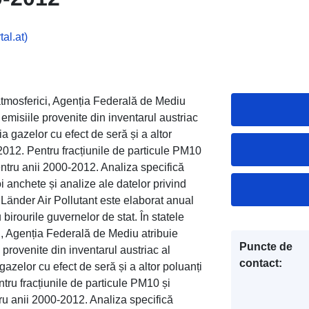
al.at)
r atmosferici, Agenția Federală de Mediu
 emisiile provenite din inventarul austriac
ia gazelor cu efect de seră și a altor
-2012. Pentru fracțiunile de particule PM10
entru anii 2000-2012. Analiza specifică
 anchete și analize ale datelor privind
ul Länder Air Pollutant este elaborat anual
irourile guvernelor de stat. În statele
ci, Agenția Federală de Mediu atribuie
Puncte de
 provenite din inventarul austriac al
contact:
gazelor cu efect de seră și a altor poluanți
tru fracțiunile de particule PM10 și
ru anii 2000-2012. Analiza specifică