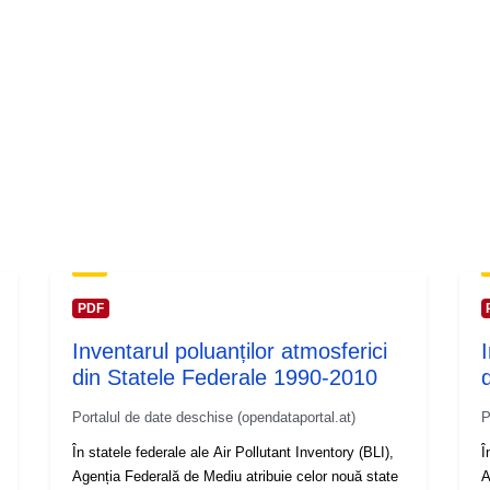
PDF
Inventarul poluanților atmosferici
din Statele Federale 1990-2010
Portalul de date deschise (opendataportal.at)
P
În statele federale ale Air Pollutant Inventory (BLI),
Î
Agenția Federală de Mediu atribuie celor nouă state
A