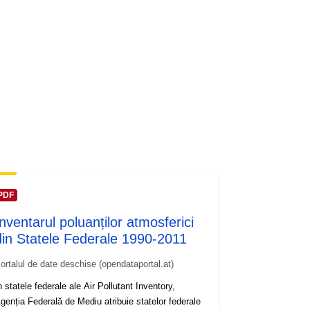
PDF
Inventarul poluanților atmosferici
din Statele Federale 1990-2011
ortalul de date deschise (opendataportal.at)
n statele federale ale Air Pollutant Inventory,
genția Federală de Mediu atribuie statelor federale