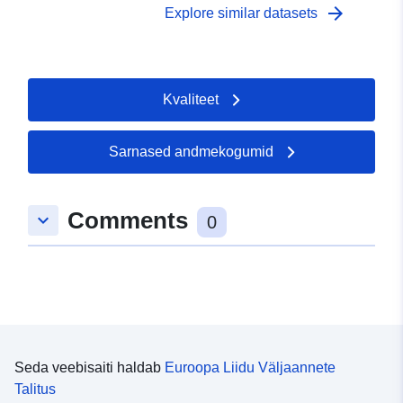
arrow_forward
Explore similar datasets
Kvaliteet
Sarnased andmekogumid
Comments
keyboard_arrow_down
0
Seda veebisaiti haldab
Euroopa Liidu Väljaannete
Talitus