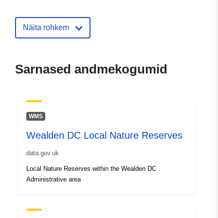
Ajakohastatud veebisaidil Data.eu
30 July 2026
Näita rohkem
uriRef:
http://data.europa.eu/88u/dataset/
survey-results-external-cd
Sarnased andmekogumid
WMS
Wealden DC Local Nature Reserves
data.gov.uk
Local Nature Reserves within the Wealden DC
Administrative area