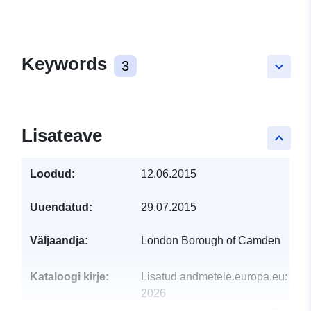
Keywords
3
keyboard_arrow_down
Lisateave
keyboard_arrow_up
Loodud:
12.06.2015
Uuendatud:
29.07.2015
Väljaandja:
London Borough of Camden
Kataloogi kirje:
Lisatud andmetele.europa.eu:
29 J
2026