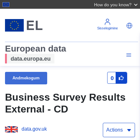
How do you know?
Sisselogimine
European data
data.europa.eu
0
Andmekogum
Business Survey Results
External - CD
data.gov.uk
Actions