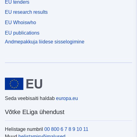
EU tenders
EU research results
EU Whoiswho
EU publications
Andmepakkuja liidese sisselogimine
Seda veebisaiti haldab
europa.eu
Võtke ELiga ühendust
Helistage numbril
00 800 6 7 8 9 10 11
Muud
helistamisvõimalused