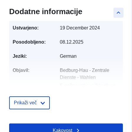
Dodatne informacije
keyboard_arrow_up
Ustvarjeno:
19 December 2024
Posodobljeno:
08.12.2025
Jeziki:
German
Objavil:
Bedburg-Hau - Zentrale
Dienste - Wahlen
E-pošta:
rathaus@bedburg-
hau.de
Prikaži več
Kontaktne točke:
Bedburg-Hau - Zentrale
Dienste - Wahlen
E-pošta:
Kakovost
mailto:rathaus@bedburg-