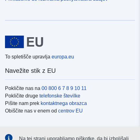
To spletišče upravlja
europa.eu
Navežite stik z EU
Pokličite nas na
00 800 6 7 8 9 10 11
Pokličite druge
telefonske številke
Pišite nam prek
kontaktnega obrazca
Obiščite nas v enem od
centrov EU
Družbeni mediji
Na tej strani uporabljamo piškotke, da bi izboljšali