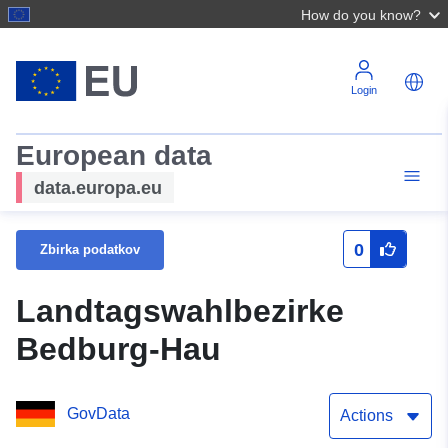
How do you know?
Login
European data
data.europa.eu
0
Zbirka podatkov
Landtagswahlbezirke
Bedburg-Hau
GovData
Actions