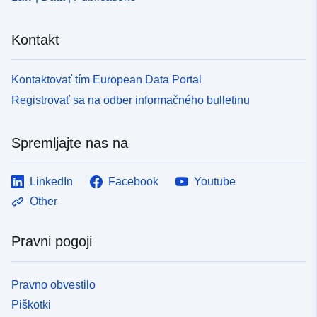
200c-439a-ad58-71fd50f57135
Kontakt
Tip:
Vir:
http://inspire.ec.europa.eu/metadat
Kontaktovať tím European Data Portal
codelist/ResourceType/dataset
Registrovať sa na odber informačného bulletinu
Spremljajte nas na
LinkedIn
Facebook
Youtube
Other
Pravni pogoji
Pravno obvestilo
Piškotki