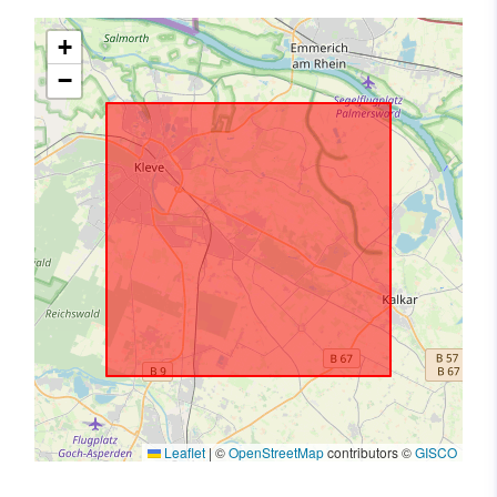
+
−
Leaflet
|
©
OpenStreetMap
contributors ©
GISCO