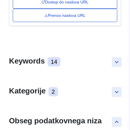
Dostop do naslova URL
Prenos naslova URL
Keywords
14
keyboard_arrow_down
Kategorije
2
keyboard_arrow_down
Obseg podatkovnega niza
keyboard_arrow_up