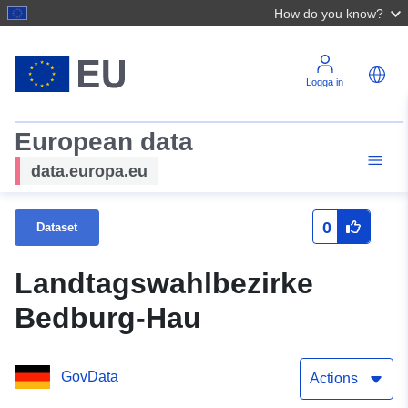
How do you know?
Logga in
European data
data.europa.eu
0
Dataset
Landtagswahlbezirke
Bedburg-Hau
GovData
Actions