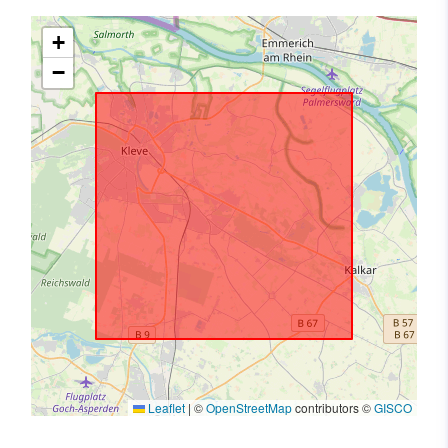
+
−
Leaflet
|
©
OpenStreetMap
contributors ©
GISCO