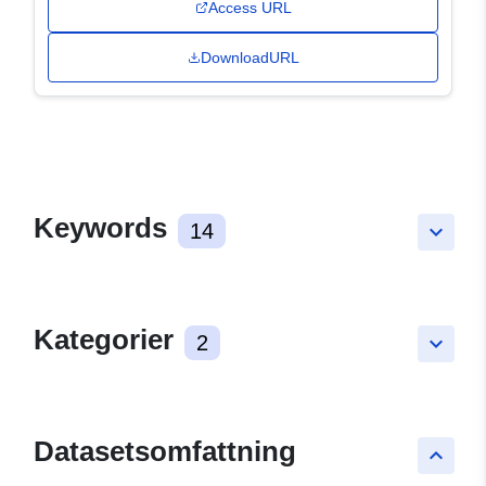
Access URL
DownloadURL
Keywords
14
keyboard_arrow_down
Kategorier
2
keyboard_arrow_down
Datasetsomfattning
keyboard_arrow_up