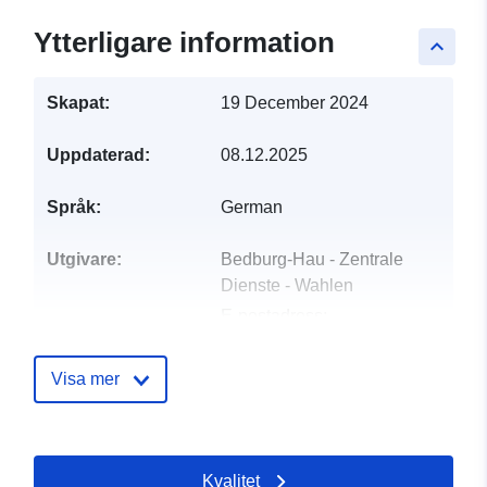
Ytterligare information
keyboard_arrow_up
Skapat:
19 December 2024
Uppdaterad:
08.12.2025
Språk:
German
Utgivare:
Bedburg-Hau - Zentrale
Dienste - Wahlen
E-postadress:
rathaus@bedburg-hau.de
Visa mer
Kontaktpunkter:
Bedburg-Hau - Zentrale
Dienste - Wahlen
E-postadress:
Kvalitet
mailto:rathaus@bedburg-