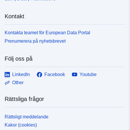
200c-439a-ad58-71fd50f57135
Kontakt
Typ:
Resurs:
http://inspire.ec.europa.eu/metadat
Kontakta teamet för European Data Portal
codelist/ResourceType/dataset
Prenumerera på nyhetsbrevet
Följ oss på
LinkedIn
Facebook
Youtube
Other
Rättsliga frågor
Rättsligt meddelande
Kakor (cookies)