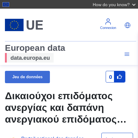
How do you know?
Connexion
European data
data.europa.eu
0
Jeu de données
Δικαιούχοι επιδόματος
ανεργίας και δαπάνη
ανεργιακού επιδόματος
κατά μήνα