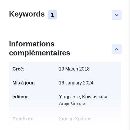
Keywords
1
keyboard_arrow_down
Informations
keyboard_arrow_up
complémentaires
Créé:
19 March 2018
Mis à jour:
16 January 2024
éditeur:
Υπηρεσίες Κοινωνικών
Ασφαλίσεων
Points de
Σταύρη Χρίστου
contact:
Courriel: