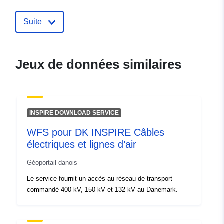
schristou@cystat.mof.gov.cy
Suite
Compte rendu du
Ajoutée à data.europa.eu:
04
catalogue:
August 2025
Mise à jour sur data.europa.eu:
Jeux de données similaires
08 August 2026
Identificateurs:
c13c8471-e38e-426f-8f04-
2daf47d90499
INSPIRE DOWNLOAD SERVICE
WFS pour DK INSPIRE Câbles
uriRef:
http://data.europa.eu/88u/dataset
électriques et lignes d’air
e38e-426f-8f04-2daf47d90499
Géoportail danois
Le service fournit un accès au réseau de transport
commandé 400 kV, 150 kV et 132 kV au Danemark.