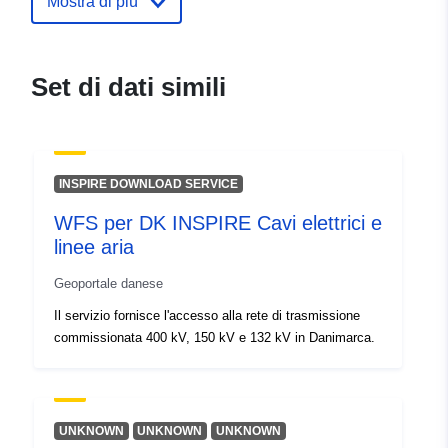
Mostra di più
Registro del
Aggiunta a data.europa.eu:
04
catalogo:
August 2025
Aggiornato su data.europa.eu:
Set di dati simili
08 August 2026
Identificatori:
c13c8471-e38e-426f-8f04-
2daf47d90499
INSPIRE DOWNLOAD SERVICE
WFS per DK INSPIRE Cavi elettrici e
uriRef:
http://data.europa.eu/88u/dataset
linee aria
e38e-426f-8f04-2daf47d90499
Geoportale danese
Il servizio fornisce l'accesso alla rete di trasmissione
commissionata 400 kV, 150 kV e 132 kV in Danimarca.
UNKNOWN
UNKNOWN
UNKNOWN