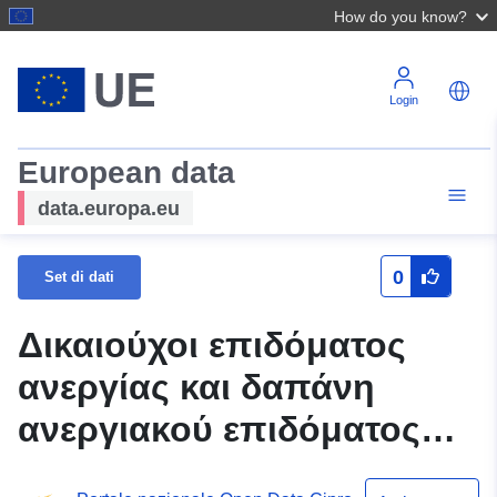
How do you know?
Login
European data
data.europa.eu
0
Set di dati
Δικαιούχοι επιδόματος
ανεργίας και δαπάνη
ανεργιακού επιδόματος
κατά μήνα