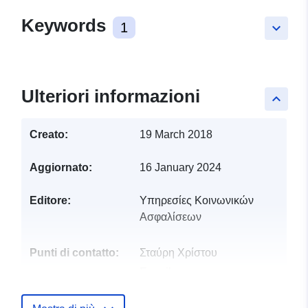
Keywords
1
keyboard_arrow_down
Ulteriori informazioni
keyboard_arrow_up
Creato:
19 March 2018
Aggiornato:
16 January 2024
Editore:
Υπηρεσίες Κοινωνικών
Ασφαλίσεων
Punti di contatto:
Σταύρη Χρίστου
E-mail:
schristou@cystat.mof.gov.cy