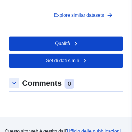
arrow_forward
Explore similar datasets
Qualità
Set di dati simili
Comments
keyboard_arrow_down
0
Questo sito web è gestito dall'
Ufficio delle pubblicazioni