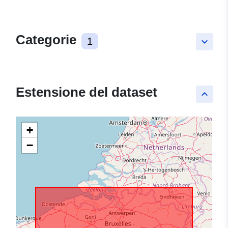
Categorie
1
keyboard_arrow_down
Estensione del dataset
keyboard_arrow_up
+
−