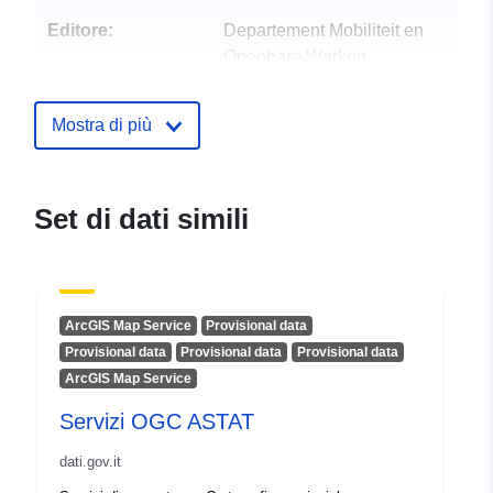
Editore:
Departement Mobiliteit en
Openbare Werken
E-mail:
mailto:info@mow.vlaanderen.be
Mostra di più
Punti di contatto:
Departement Mobiliteit en Openba
Toegang
Set di dati simili
E-mail:
mailto:maritieme.toegang
Dataset Testo del segnaposto del 
https://www.vlaanderen.be/departe
werken/maritie...
ArcGIS Map Service
Provisional data
Provisional data
Provisional data
Provisional data
Registro del
Aggiunta a data.europa.eu:
28
ArcGIS Map Service
catalogo:
July 2026
Servizi OGC ASTAT
Aggiornato su data.europa.eu:
29 July 2026
dati.gov.it