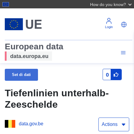
How do you know?
Login
European data
data.europa.eu
0
Set di dati
Tiefenlinien unterhalb-
Zeeschelde
data.gov.be
Actions