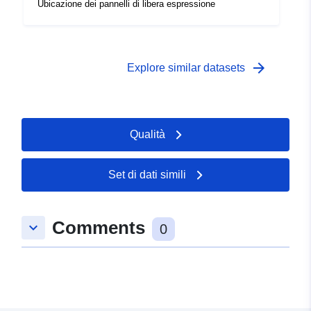
Ubicazione dei pannelli di libera espressione
uriRef:
http://data.europa.eu/88u/dataset
ac3f-413d-8fcf-85b864b8d5c9
arrow_forward
Explore similar datasets
Diritti di accesso:
non-public
Copertura
31 December 1997
Qualità
temporale:
 -
31 December 1998
Set di dati simili
Comments
keyboard_arrow_down
0