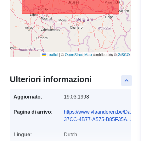
Leaflet
|
©
OpenStreetMap
contributors ©
GISCO
Ulteriori informazioni
keyboard_arrow_up
Aggiornato:
19.03.1998
Pagina di arrivo:
https://www.vlaanderen.be/Data
37CC-4B77-A575-B85F35A...
Lingue:
Dutch