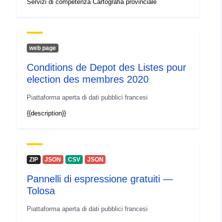
Servizi di competenza Cartografia provinciale
Spaziale:
Coordinate:
[ [ 2.54, 51.51 ], [
5.92, 51.51 ], [ 5.92, 50.67 ], [
2.54, 50.67 ], [ 2.54, 51.51 ] ]
Tipo:
Polygon
web page
Conditions de Depot des Listes pour
Conforme a:
Risorsa:
election des membres 2020
https://www.opengis.net/def/crs/
Risorsa:
http://www.isotc211.org/
Piattaforma aperta di dati pubblici francesi
Risorsa:
{{description}}
https://www.opengis.net/def/crs/
Provenienza:
Risorsa:
http://data.gov.be/.well-
ZIP
JSON
CSV
JSON
known/genid/prov/e961cbe7aa399
Pannelli di espressione gratuiti —
Identificatori:
C1421275-AC3F-413D-
Tolosa
8FCF-85B864B8D5C9
Piattaforma aperta di dati pubblici francesi
Altri identificatori: