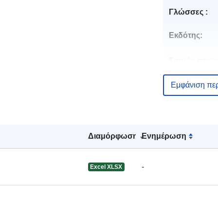
Γλώσσες :
Εκδότης:
Σημείο επαφ
Εμφάνιση πε
Αρχείο
καταλόγου:
Διαμόρφωση
Ενημέρωση
Αναγνωριστι
-
Excel XLSX
uriRef: