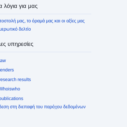
α λόγια για μας
οστολή μας, το όραμά μας και οι αξίες μας
ερωτικό δελτίο
ες υπηρεσίες
law
tenders
esearch results
Whoiswho
ublications
δεση στη διεπαφή του παρόχου δεδομένων