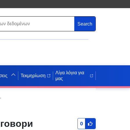
Search
Λίγα λόγια για
σεις
Τεκμηρίωση
μας
млі комунальної власності
оговори
0