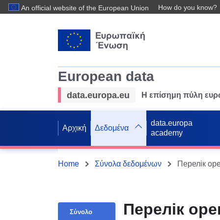
How do you know?
An official website of the European Union
European data
data.europa.eu
Η επίσημη πύλη ευ
data.europa
Αρχική
Δεδομένα
academy
Home
Σύνολα δεδομένων
Перелік оре
Σύνολο