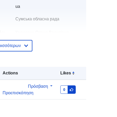
ua
Сумська обласна рада
ής:
Кремезна Олена Василівна
E-Mail:
mailto:privat@sorada.gov.ua
ρισσότερων
Προστίθεται στο data.europa.eu:
28
July 2026
Επικαιροποιήθηκε στα data.europa.eu:
Actions
Likes
29 July 2026
Πρόσβαση
κά:
c2fc6abd-0542-48df-be3e-
0
Προεπισκόπηση
a310f6541635
http://data.europa.eu/88u/dataset/c2f
c6abd-0542-48df-be3e-