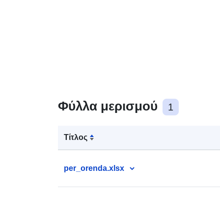
Φύλλα μερισμού
1
Τίτλος
per_orenda.xlsx