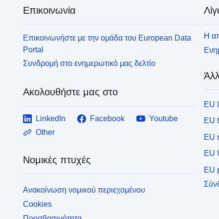
Επικοινωνία
Λίγ
Η απ
Επικοινωνήστε με την ομάδα του European Data
Portal
Ενημ
Συνδρομή στο ενημερωτικό μας δελτίο
Άλλ
Ακολουθήστε μας στο
EU 
LinkedIn
Facebook
Youtube
EU 
Other
EU r
EU 
Νομικές πτυχές
EU p
Σύν
Ανακοίνωση νομικού περιεχομένου
Cookies
Προσβασιμότητα