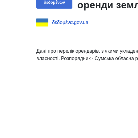
оренди земл
δεδομένων
δεδομένα.gov.ua
Дані про перелік орендарів, з якими укладе
власності. Розпорядник - Сумська обласна р