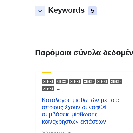
Keywords
keyboard_arrow_down
5
Παρόμοια σύνολα δεδομέ
xls(x)
xls(x)
xls(x)
xls(x)
xls(x)
xls(x)
...
xls(x)
Κατάλογος μισθωτών με τους
οποίους έχουν συναφθεί
συμβάσεις μίσθωσης
κοινόχρηστων εκτάσεων
δεδομένα.gov.ua