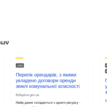
Πληροφορίε
έκδοσης:
νων
.сsv
Перелік орендарів, з якими
укладено договори оренди
землі комунальної власності
δεδομένα.gov.ua
δ
Набір даних складається з одного ресурсу -