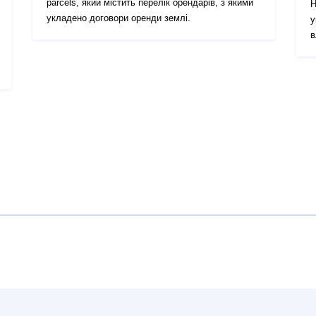
parcels, який містить перелік орендарів, з якими
Н
укладено договори оренди землі.
у
в