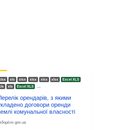
a310f6541635
ς
1.0
хlsx
хls
хlsx
хlsx
хlsx
хlsx
Excel XLS
...
хls
хls
Excel XLS
Перелік орендарів, з якими
укладено договори оренди
землі комунальної власності
εδομένα.gov.ua