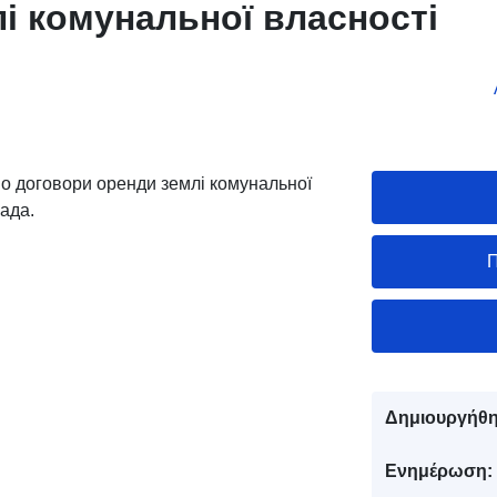
і комунальної власності
но договори оренди землі комунальної
ада.
Π
Δημιουργήθη
Ενημέρωση: