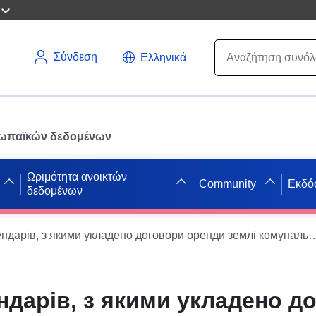
Σύνδεση
Ελληνικά
ρωπαϊκών δεδομένων
Ωριμότητα ανοικτών
Community
Εκδό
δεδομένων
Перелік орендарів, з якими укладено договори оренди зе
ндарів, з якими укладено д