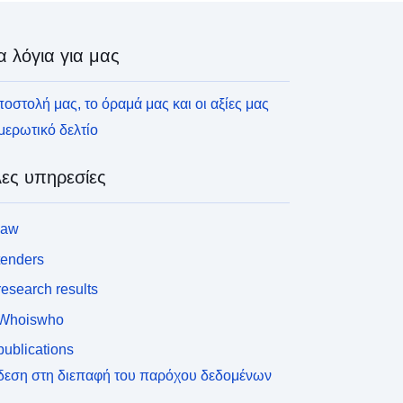
α λόγια για μας
οστολή μας, το όραμά μας και οι αξίες μας
ερωτικό δελτίο
ες υπηρεσίες
law
tenders
esearch results
Whoiswho
ublications
δεση στη διεπαφή του παρόχου δεδομένων