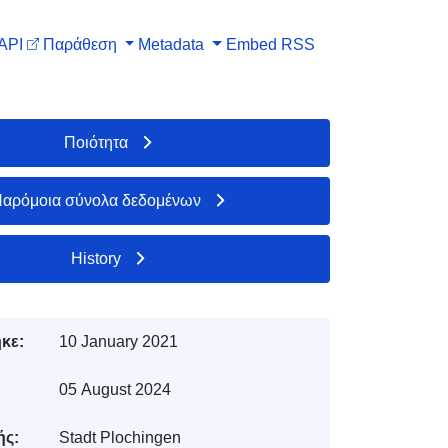
API
Παράθεση
Metadata
Embed
RSS
Ποιότητα
αρόμοια σύνολα δεδομένων
History
κε:
10 January 2021
05 August 2024
ής:
Stadt Plochingen