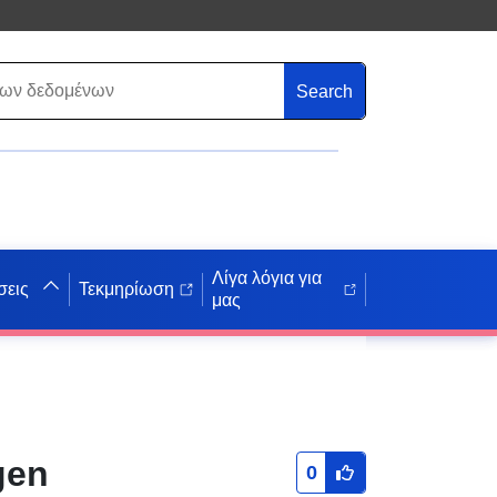
Search
Λίγα λόγια για
σεις
Τεκμηρίωση
μας
gen
0