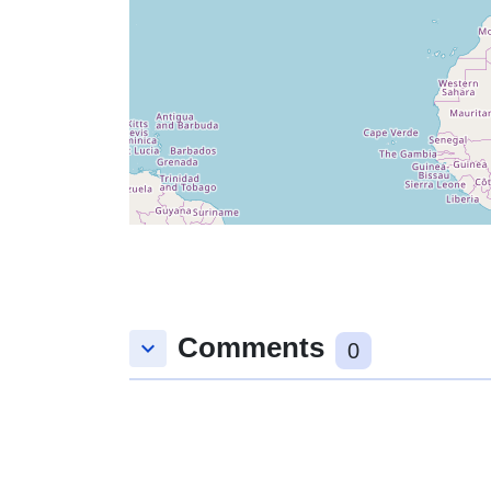
Comments
keyboard_arrow_down
0