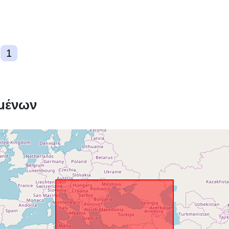
Πόρος χωρι
δεδομένων:
Συμμόρφωση
1
uriRef:
μένων