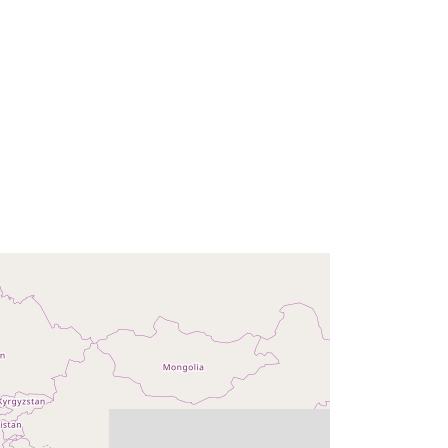
κών
 με:
Πόρος:
http://data.europa.eu/eli/reg/2009/97
6
http://data.europa.eu/88u/dataset/c3
d1be30-ff84-42f2-b43e-
9896a157918d