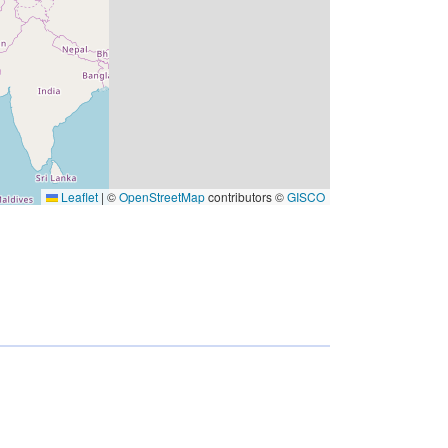
Leaflet
|
©
OpenStreetMap
contributors ©
GISCO