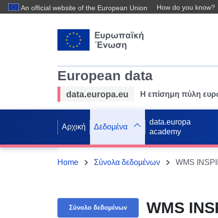
How do you know?
An official website of the European Union
European data
data.europa.eu
Η επίσημη πύλη ευ
data.europa
Αρχική
Δεδομένα
academy
Home
Σύνολα δεδομένων
WMS INSPIR
WMS INSP
Σύνολο δεδομένων