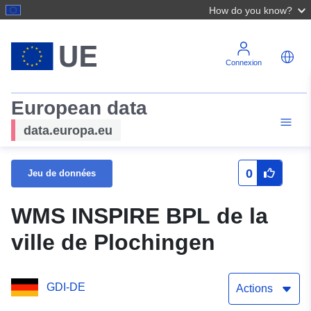
How do you know?
Connexion
European data
data.europa.eu
0
Jeu de données
WMS INSPIRE BPL de la
ville de Plochingen
GDI-DE
Actions