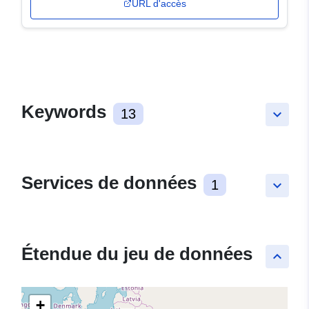
URL d'accès
Keywords
13
keyboard_arrow_down
Services de données
1
keyboard_arrow_down
Étendue du jeu de données
keyboard_arrow_up
+