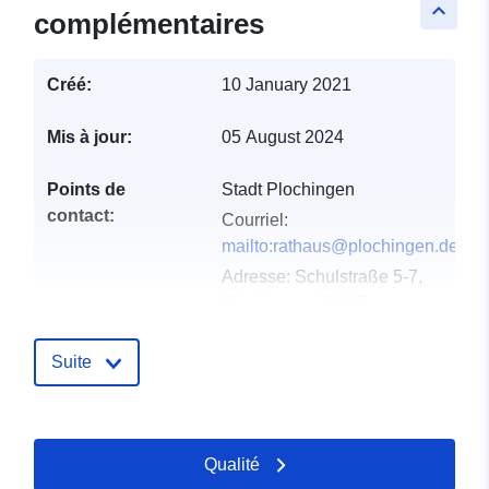
keyboard_arrow_up
complémentaires
Créé:
10 January 2021
Mis à jour:
05 August 2024
Points de
Stadt Plochingen
contact:
Courriel:
mailto:rathaus@plochingen.de
Adresse:
Schulstraße 5-7,
Plochingen, 73207,
Deutschland
URL:
Suite
http://www.plochingen.de
Compte rendu du
Ajoutée à data.europa.eu:
21
Qualité
catalogue:
February 2026